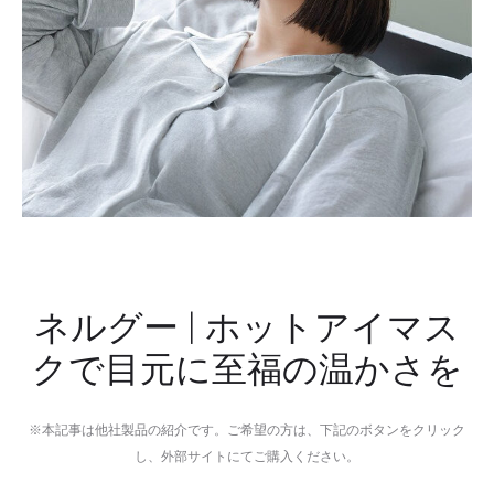
楽
能
と
水
リ
素
ラ
水
ク
生
ゼ
成
ー
ウ
シ
ォ
ョ
ー
ン
タ
が
ー
ネルグー | ホットアイマス
融
サ
クで目元に至福の温かさを
合
ー
し
バ
た
ー
※本記事は他社製品の紹介です。ご希望の方は、下記のボタンをクリック
至
し、外部サイトにてご購入ください。
福
の