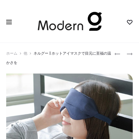
Prod
TELUX
SOLEMO
ホーム
他
ネルグー | ホットアイマスクで目元に至福の温
ホ
YHD-
navig
かさを
ッ
1192AH
ト
｜
ア
家
イ
庭
マ
で
ス
楽
ク
し
｜
む
BLUETOO
高
音
性