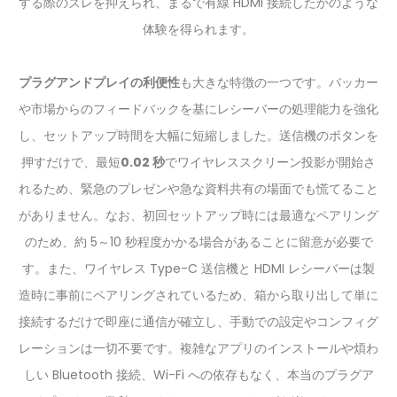
する際のズレを抑えられ、まるで有線 HDMI 接続したかのような
体験を得られます。
プラグアンドプレイの利便性
も大きな特徴の一つです。バッカー
や市場からのフィードバックを基にレシーバーの処理能力を強化
し、セットアップ時間を大幅に短縮しました。送信機のボタンを
押すだけで、最短
0.02 秒
でワイヤレススクリーン投影が開始さ
れるため、緊急のプレゼンや急な資料共有の場面でも慌てること
がありません。なお、初回セットアップ時には最適なペアリング
のため、約 5～10 秒程度かかる場合があることに留意が必要で
す。また、ワイヤレス Type-C 送信機と HDMI レシーバーは製
造時に事前にペアリングされているため、箱から取り出して単に
接続するだけで即座に通信が確立し、手動での設定やコンフィグ
レーションは一切不要です。複雑なアプリのインストールや煩わ
しい Bluetooth 接続、Wi-Fi への依存もなく、本当のプラグア