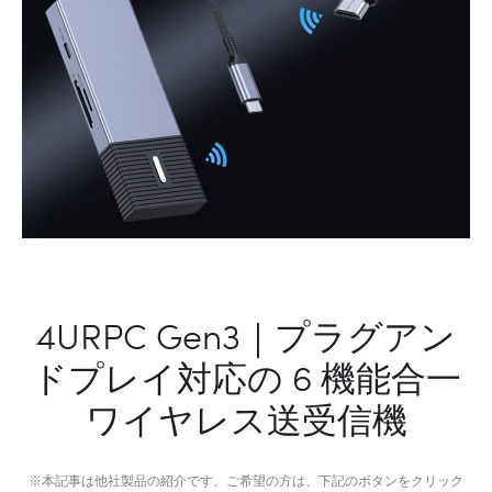
ル
ゴ
ノ
ミ
ク
ス
マ
ウ
ス
4URPC Gen3｜プラグアン
ドプレイ対応の 6 機能合一
ワイヤレス送受信機
※本記事は他社製品の紹介です。ご希望の方は、下記のボタンをクリック