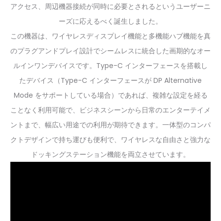
アクセス、周辺機器接続が同時に必要とされるというユーザーニ
ーズに応えるべく誕生しました。
この機器は、ワイヤレスディスプレイ機能と多機能ハブ機能を真
のプラグアンドプレイ設計でシームレスに統合した画期的なオー
ルインワンデバイスです。Type-C インターフェースを搭載し
たデバイス（Type-C インターフェースが DP Alternative
Mode をサポートしている場合）であれば、複雑な設定を経る
ことなく利用可能で、ビジネスシーンから日常のエンターテイメ
ントまで、幅広い用途での利用が期待できます。一体型のコンパ
クトデザインで持ち運びも便利で、ワイヤレスな自由さと強力な
ドッキングステーション機能を両立させています。