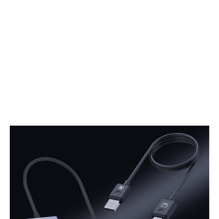
ー
チ
ク
タ
に
ニ
最
ウ
適
ム
化
製
さ
ラ
れ
チ
た
ェ
世
ッ
界
ト
最
ド
小
ラ
の
イ
水
バ
平
ー
型
エ