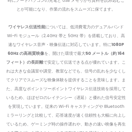
時にノートパソコンの充電と USB メモリから資料を読み込むこ
とが可能になり、作業の流れをスムーズに保てます。
ワイヤレス伝送性能
については、低消費電力のデュアルバンド
Wi-Fi モジュール（2.4GHz 帯と 5GHz 帯）を搭載しており、高
速なワイヤレス音声・映像伝送に対応しています。特に
1080P
60Hz の高画質映像
を、開けた環境で最大
50 メートル（約 164
フィート）の長距離
で安定して伝送できる点が優れています。こ
れは大きな会議室や講堂、教室などでも、信号の乱れを少なくし
てクリアでスムーズな映像体験を提供することを意味します。ま
た、高度なポイントツーポイントワイヤレス伝送技術を採用して
いるため、ほぼゼロのレイテンシー（遅延）と優れた信号安定性
を実現しています。従来の Wi-Fi キャスティングや Bluetooth
ミラーリングと比較して、応答速度が速く信頼性も大幅に向上し
ているため、ゲーミング時の操作遅れや、動きの速い映像を再生