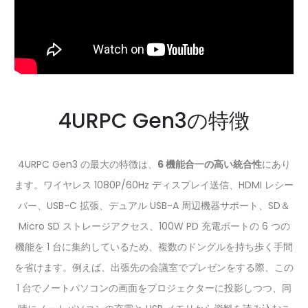
4URPC Gen3の特徴
4URPC Gen3 の最大の特徴は、
6 機能合一の高い統合性
にあり
ます。ワイヤレス 1080P/60Hz ディスプレイ送信、HDMI レシー
バー、USB-C 拡張、デュアル USB-A 周辺機器サポート、SD＆
Micro SD ストレージアクセス、100W PD 充電ポートの 6 つの
機能を 1 台に集約しているため、複数のドングルを持ち歩く手間
を省けます。例えば、出張先の会議室でプレゼンをする際、この
1 台でノートパソコンの画面をプロジェクターに投影しつつ、同