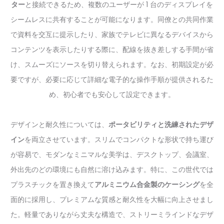
ター
と接続できるため、複数のユーザーが 1 台のディスプレイを
シームレスに共有することが可能になります。同僚との共同作業
で資料を交互に提示したり、家族でテレビに異なるデバイスから
コンテンツを表示したりする際に、配線を抜き差しする手間が省
け、スムーズにソースを切り替えられます。なお、初期設定が必
要ですが、必要に応じて詳細な電子的な操作手順が提供されるた
め、初心者でも安心して設定できます。
デザインと耐久性については、
ポータビリティと洗練されたデザ
イン
を両立させています。スリムでコンパクトな形状で持ち運び
が容易で、モダンなミニマルな美学は、デスクトップ、会議室、
外出先のどの環境にも自然に溶け込みます。特に、この世代では
プラスチックを置き換えて
アルミニウム合金製のケーシング
を全
面的に採用し、プレミアムな質感と耐久性を大幅に向上させまし
た。軽量でありながら丈夫な構造で、ストリーミラインドなデザ