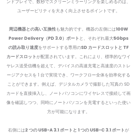
ンドプレイで、数秒でスクリーンミラーリングを楽しめるのは、
ユーザービリティを大きく向上させるポイントです。
周辺機器との高い互換性
も魅力的です。機器の左側には
100W
Power Delivery（PD 3.0）ポート
と、それぞれ最大
5Gbps
の読み取り速度
をサポートする専用の
SD カードスロットと TF
カードスロット
が配置されています。これにより、標準的なワイ
ヤレス送受信機を超えて、デバイスの高速充電と高速度のストレ
ージアクセスを 1 台で実現でき、ワークフロー全体を効率化する
ことができます。例えば、デジタルカメラで撮影した写真の SD
カードを直接挿入し、ノートパソコンにワイヤレスで接続して画
像を確認しつつ、同時にノートパソコンを充電するといった使い
方が可能になります。
右側には
2 つの USB-A 3.1 ポートと 1 つの USB-C 3.1 ポート
が