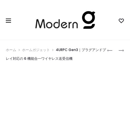
Prod
NANOFL
THE
ホーム
ホームガジェット
4URPC Gen3｜プラグアンドプ
I2
REVOLVE
navig
レイ対応の 6 機能合一ワイヤレス送受信機
AIR
S
｜
｜
現
日
代
常
の
携
モ
帯
バ
に
イ
最
ル
適
ワ
な