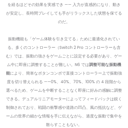
を経るほどその効果を実感でき —— 入力が直感的になり、動き
が安定し、長時間プレイしても手がリラックスした状態を保てる
のだ。
振動機能も「ゲーム体験を引き立てる」ために最適化されてい
る。多くのコントローラー（Switch 2 Pro コントローラーも含
む）では、振動の強さをゲームごとに設定する必要があり、ゲー
ム中に即座に調整することが難しい。N6 では
調整可能な振動機
能
により、簡単なボタンコンボで直接コントローラー上で振動強
度を切り替えられる ——0%、40%、70%、100% の 4 段階から
選べるため、ゲームを中断することなく即座に好みの感触に調整
できる。デュアルリニアモーターによってフィードバックは鋭く
制御されており、戦闘の衝撃感や道路の凹凸、風の抵抗など、ゲ
ームの世界の細かな情報を手に伝えながら、過度な振動で集中を
散らすこともない。