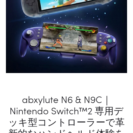
代
ス
マ
ー
ト
カ
ー
チ
ャ
ー
ジ
ャ
abxylute N6 & N9C｜
ー
Nintendo Switch™2 専用デ
ッキ型コントローラーで革