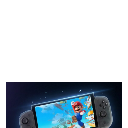
電
ク
&
リ
365
ア
日
な
オ
自
フ
然
ラ
音
イ
空
ン
間
追
跡
を
実
現
し
た
次
世