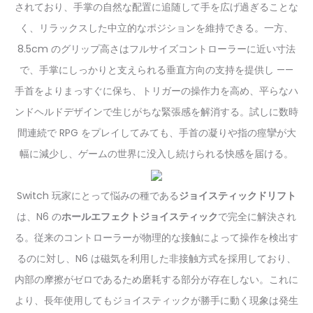
されており、手掌の自然な配置に追随して手を広げ過ぎることな
く、リラックスした中立的なポジションを維持できる。一方、
8.5cm のグリップ高さはフルサイズコントローラーに近い寸法
で、手掌にしっかりと支えられる垂直方向の支持を提供し ——
手首をよりまっすぐに保ち、トリガーの操作力を高め、平らなハ
ンドヘルドデザインで生じがちな緊張感を解消する。試しに数時
間連続で RPG をプレイしてみても、手首の凝りや指の痙攣が大
幅に減少し、ゲームの世界に没入し続けられる快感を届ける。
Switch 玩家にとって悩みの種である
ジョイスティックドリフト
は、N6 の
ホールエフェクトジョイスティック
で完全に解決され
る。従来のコントローラーが物理的な接触によって操作を検出す
るのに対し、N6 は磁気を利用した非接触方式を採用しており、
内部の摩擦がゼロであるため磨耗する部分が存在しない。これに
より、長年使用してもジョイスティックが勝手に動く現象は発生