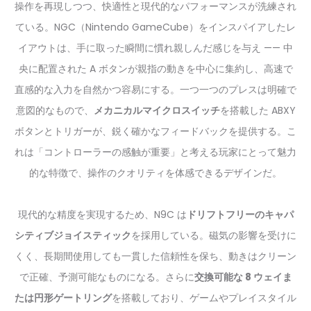
操作を再現しつつ、快適性と現代的なパフォーマンスが洗練され
ている。NGC（Nintendo GameCube）をインスパイアしたレ
イアウトは、手に取った瞬間に慣れ親しんだ感じを与え —— 中
央に配置された A ボタンが親指の動きを中心に集約し、高速で
直感的な入力を自然かつ容易にする。一つ一つのプレスは明確で
意図的なもので、
メカニカルマイクロスイッチ
を搭載した ABXY
ボタンとトリガーが、鋭く確かなフィードバックを提供する。こ
れは「コントローラーの感触が重要」と考える玩家にとって魅力
的な特徴で、操作のクオリティを体感できるデザインだ。
現代的な精度を実現するため、N9C は
ドリフトフリーのキャパ
シティブジョイスティック
を採用している。磁気の影響を受けに
くく、長期間使用しても一貫した信頼性を保ち、動きはクリーン
で正確、予測可能なものになる。さらに
交換可能な 8 ウェイま
たは円形ゲートリング
を搭載しており、ゲームやプレイスタイル