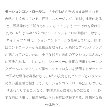
モーションコントロール
は、「手の動きがそのまま反映される」
自然さを追求している。遅延、スムージング、過剰な補正がある
と、照準操作が「闘うもの」になってしまう —— それを避ける
ため、N6 は Switch 2 のビルトインジャイロの動作に一致する
ネイティブ 9 軸モーションコントロールを搭載している。操作
はコントローラーから直接読み取られ、人為的なフィルタリング
が施されていないため、小さな傾きも画面のアクションにきれい
に変換される。これにより、シューターの微細な照準やレーシン
グゲームのステアリング操作、ジャイロ入力を活用するゲームで
の正確な動作が容易になる。N6 の安定したグリップとバランス
の良い重量感と相まって、モーションコントロールはふらついた
り疲れたりすることなく、制御された自然なものになる —— 必
要な時に活用し、精度が求められる時に信頼できる、理想的な操
作体験だ。