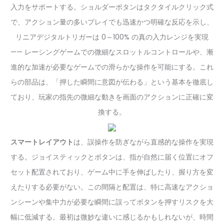
入力をサポートする。ショルダーボタンはタクタイルクリック式
で、アクション量の多いプレイでも迅速かつ明確な反応を示し、
リニアデジタルトリガーは 0～100% の真の入力レンジを実現
—— レーシングゲームでの微細なスロットルコントロールや、漸
進的な加速が必要なゲームでの滑らかな操作を可能にする。これ
らの部品は、「押した瞬間に意図が伝わる」という基本を徹底し
ており、玩家の指先の微細な動きを画面のアクションに正確に変
換する。
スマートレイアウト
は、誤操作を防ぎながら直感的な操作を実現
する。ジョイスティックとボタンは、指が自然に届く位置にオフ
セット配置されており、ゲーム中に手を伸ばしたり、握り方を変
えたりする必要がない。この間隔と配置は、特に高速なアクショ
ンシーンや集中力が必要な瞬間に誤ってボタンを押すリスクを大
幅に低減する。最初は微妙な違いに感じるかもしれないが、時間