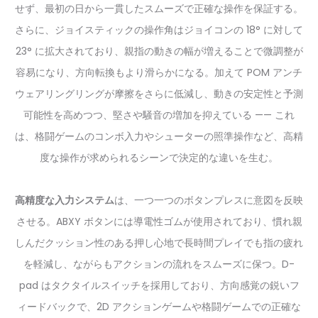
せず、最初の日から一貫したスムーズで正確な操作を保証する。
さらに、ジョイスティックの操作角はジョイコンの 18° に対して
23° に拡大されており、親指の動きの幅が増えることで微調整が
容易になり、方向転換もより滑らかになる。加えて POM アンチ
ウェアリングリングが摩擦をさらに低減し、動きの安定性と予測
可能性を高めつつ、堅さや騒音の増加を抑えている —— これ
は、格闘ゲームのコンボ入力やシューターの照準操作など、高精
度な操作が求められるシーンで決定的な違いを生む。
高精度な入力システム
は、一つ一つのボタンプレスに意図を反映
させる。ABXY ボタンには導電性ゴムが使用されており、慣れ親
しんだクッション性のある押し心地で長時間プレイでも指の疲れ
を軽減し、ながらもアクションの流れをスムーズに保つ。D-
pad はタクタイルスイッチを採用しており、方向感覚の鋭いフ
ィードバックで、2D アクションゲームや格闘ゲームでの正確な