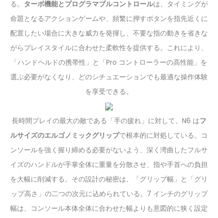
る。
ターボ機能とプログラマブルコントロール
は、タイミングが
命題となるアクションゲームや、頻繁に押すボタンを指先近くに
配置したい場合に大きな威力を発揮し、不要な指の動きを省きな
がらプレイスタイルに合わせた柔軟性を提供する。これにより、
「ハンドヘルドの携帯性」と「Pro コントローラーの高性能」を
選ぶ必要がなくなり、どのシチュエーションでも最適な操作体験
を享受できる。
長時間プレイの最大の敵である「手の疲れ」に対して、N6 は
フ
ルサイズのエルゴノミックグリップ
で根本的に対処している。コ
ンソールを強く握り締める必要がないよう、深く湾曲したフルサ
イズのハンドルが手掌全体に重量を分散させ、指や手首への負担
を大幅に削減する。その設計の秘密は、「グリップ幅」と「グリ
ップ高さ」の二つの次元に込められている。7 インチのグリップ
幅は、コンソール本体全体に合わせた幅よりも意図的に狭く設定