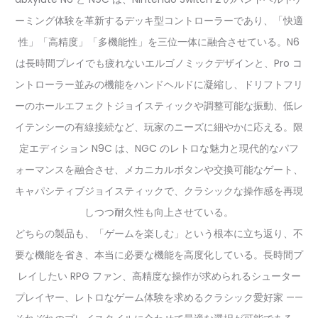
ーミング体験を革新するデッキ型コントローラーであり、「快適
性」「高精度」「多機能性」を三位一体に融合させている。N6
は長時間プレイでも疲れないエルゴノミックデザインと、Pro コ
ントローラー並みの機能をハンドヘルドに凝縮し、ドリフトフリ
ーのホールエフェクトジョイスティックや調整可能な振動、低レ
イテンシーの有線接続など、玩家のニーズに細やかに応える。限
定エディション N9C は、NGC のレトロな魅力と現代的なパフ
ォーマンスを融合させ、メカニカルボタンや交換可能なゲート、
キャパシティブジョイスティックで、クラシックな操作感を再現
しつつ耐久性も向上させている。
どちらの製品も、「ゲームを楽しむ」という根本に立ち返り、不
要な機能を省き、本当に必要な機能を高度化している。長時間プ
レイしたい RPG ファン、高精度な操作が求められるシューター
プレイヤー、レトロなゲーム体験を求めるクラシック愛好家 ——