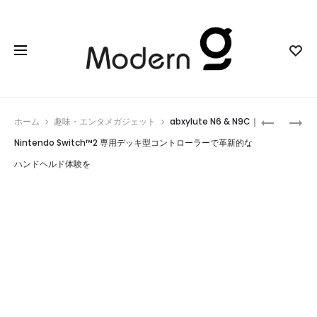
Prod
GREATIX
オ
ホーム
趣味・エンタメガジェット
abxylute N6 & N9C｜
｜
ト
navig
Nintendo Switch™2 専用デッキ型コントローラーで革新的な
APPLE・
ノ
ハンドヘルド体験を
ANDROID
ハ
両
｜
対
葉
応
の
170W
叡
超
智
高
で
速
創
充
る