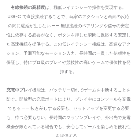
有線接続の高精度
は、極低レイテンシーで操作を実現する。
USB-C で直接接続することで、玩家のアクションと画面の反応
の間に遅延が生じない —— 無線接続のペアリングや信号の安定
性に依存する必要がなく、ボタンを押した瞬間に反応する安定し
た高速接続を提供する。この低レイテンシー接続は、高速なアク
ション、予測可能なモーション入力、長時間の一貫した信頼性を
保証し、特にプロ級のプレイや競技性の高いゲームで優位性を発
揮する。
充電中プレイ
機能は、バッテリー切れでゲームを中断することを
防ぐ。開放型の充電ポートにより、プレイ中にコンソールを充電
できる —— 抜き差しする必要も、セットアップを変更する必要
も、待つ必要もない。長時間のマラソンプレイや、外出先で充電
機会が限られている場合でも、安心してゲームを楽しめる便利性
を提供する。