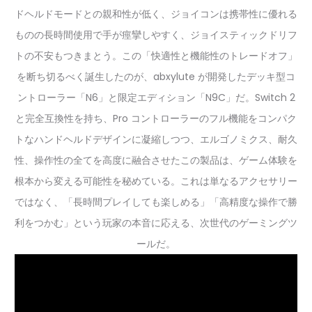
ドヘルドモードとの親和性が低く、ジョイコンは携帯性に優れる
ものの長時間使用で手が痙攣しやすく、ジョイスティックドリフ
トの不安もつきまとう。この「快適性と機能性のトレードオフ」
を断ち切るべく誕生したのが、abxylute が開発したデッキ型コ
ントローラー「N6」と限定エディション「N9C」だ。Switch 2
と完全互換性を持ち、Pro コントローラーのフル機能をコンパク
トなハンドヘルドデザインに凝縮しつつ、エルゴノミクス、耐久
性、操作性の全てを高度に融合させたこの製品は、ゲーム体験を
根本から変える可能性を秘めている。これは単なるアクセサリー
ではなく、「長時間プレイしても楽しめる」「高精度な操作で勝
利をつかむ」という玩家の本音に応える、次世代のゲーミングツ
ールだ。