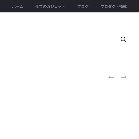
ホーム
全てのガジェット
ブログ
プロダクト掲載
Searc
Produc
ORIONERS
SHAPEMAST
S1
｜
naviga
｜
あ
ダ
ら
マ
ゆ
ス
る
カ
形
ス
状
鋼
を