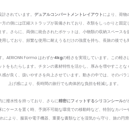
設計されています。
デュアルコンパートメントレイアウト
により、荷物
一方の側には圧縮ストラップが装備されており、衣類をしっかりと固定
ます。さらに、両側に統合されたポケットは、小物類の収納スペースを
使用しており、頻繁な使用に耐えうるだけの強度を持ち、長旅の後でも
RIONN Forma はわずか
4kg
の軽さを実現しています。この軽さ
ットをもたらします。チタンの素材特性を活かし、厚みを増やすことな
ス感が良く、扱いやすさを向上させています。動きの中では、そのバラ
上げ感により、長時間の旅行でも肉体的な負担を軽減します。
的に撥水性を持っており、さらに
精密にフィットするシリコンシール
が
床にケースを置く時、予測不可能な環境での移動時など、特別なカバー
れにより、服装や電子機器、重要な書類などを湿気から守り、旅の円滑