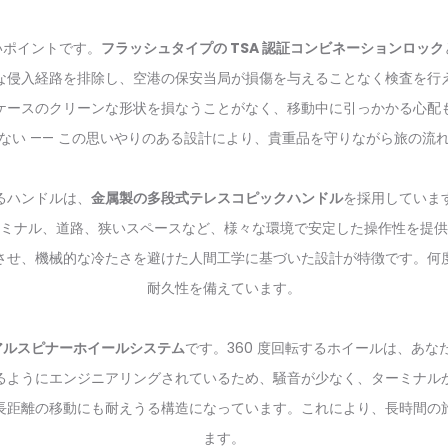
ないポイントです。
フラッシュタイプの TSA 認証コンビネーションロック
な侵入経路を排除し、空港の保安当局が損傷を与えることなく検査を行
ケースのクリーンな形状を損なうことがなく、移動中に引っかかる心配
ない —— この思いやりのある設計により、貴重品を守りながら旅の流
るハンドルは、
金属製の多段式テレスコピックハンドル
を採用していま
ミナル、道路、狭いスペースなど、様々な環境で安定した操作性を提供
させ、機械的な冷たさを避けた人間工学に基づいた設計が特徴です。何
耐久性を備えています。
ュアルスピナーホイールシステム
です。360 度回転するホイールは、あ
るようにエンジニアリングされているため、騒音が少なく、ターミナル
長距離の移動にも耐えうる構造になっています。これにより、長時間の
ます。