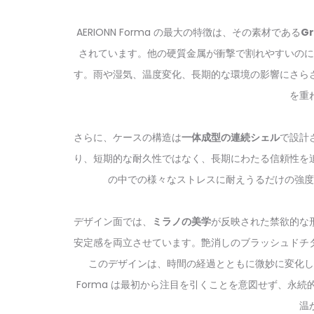
AERIONN Forma の最大の特徴は、その素材である
G
されています。他の硬質金属が衝撃で割れやすいのに
す。雨や湿気、温度変化、長期的な環境の影響にさら
を重
さらに、ケースの構造は
一体成型の連続シェル
で設計
り、短期的な耐久性ではなく、長期にわたる信頼性を
の中での様々なストレスに耐えうるだけの強度
デザイン面では、
ミラノの美学
が反映された禁欲的な
安定感を両立させています。艶消しのブラッシュドチ
このデザインは、時間の経過とともに微妙に変化し
Forma は最初から注目を引くことを意図せず、永
温