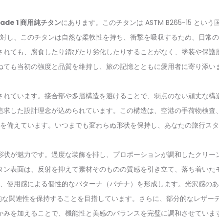
rade 1 商用純チタン
にあります。このチタンは ASTM B265-15 
対し、このチタンは自然な柔軟性を持ち、衝撃を吸収するため、日常の
されても、腐食したり錆びたり劣化したりすることがなく、塗装や保護
ねても当初の強度と品質を維持し、旅の記憶とともに愛用者に寄り添い
されています。接合部や多層構造を避けることで、弱点のない頑丈な構
追求した設計理念が込められています。この構造は、空港の手荷物検査
を備えています。いつまでも変わらぬ形状を保持し、あなたの旅行スタ
形状が魅力です。過度な装飾を排し、プロポーションが調和したクリー
タン表面は、反射を抑えて素材そのものの質感を引き立て、落ち着いた
、使用感による個性的なパターナ（パチナ）を形成します。光沢感のある製
続的な関連性を保持することを目指しています。さらに、部分的なレザ
かみを加えることで、機能性と美感のバランスを完璧に調和させていま