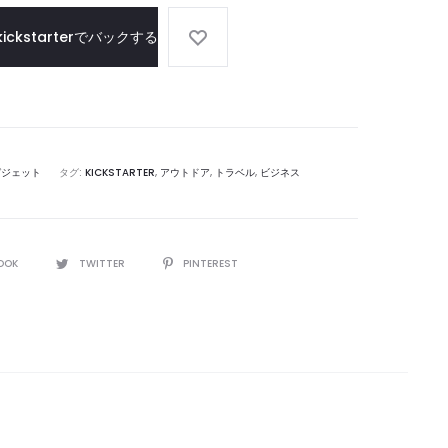
EDC
kickstarterでバックする
マ
ル
チ
ツ
ー
ル
ガジェット
タグ:
KICKSTARTER
,
アウトドア
,
トラベル
,
ビジネス
OOK
TWITTER
PINTEREST