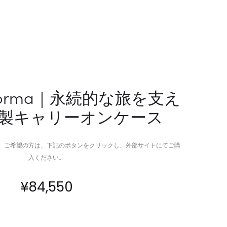
×
確
蓄
実
光
に
カ
固
ー
定
ボ
す
ン
る
 Forma｜永続的な旅を支え
フ
革
製キャリーオンケース
ァ
新
イ
的
バ
フ
。ご希望の方は、下記のボタンをクリックし、外部サイトにてご購
ー
ラ
入ください。
の
ク
コ
タ
¥
84,550
ン
ル
パ
バ
ク
イ
ト
ス