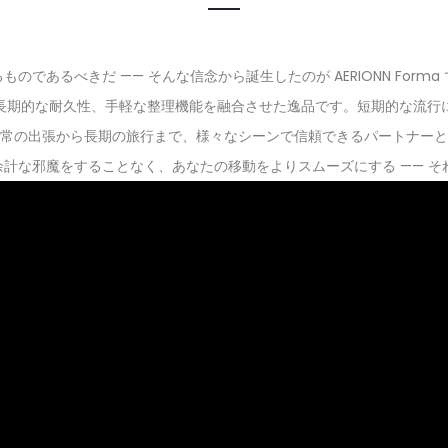
であるべきだ —— そんな信念から誕生したのが AERIONN For
長期的な耐久性、手軽な整理機能を融合させた逸品です。短期的な流行
常の出張から長期の旅行まで、様々なシーンで信頼できるパートナーと
な邪魔をすることなく、あなたの移動をよりスムーズにする —— それが AE