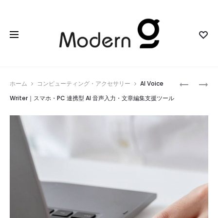
Prod
LUNIVISS
COMPAC
ホーム
コンピューティング・アクセサリー
AI Voice
｜
C2
navig
Writer｜スマホ・PC 連携型 AI 音声入力・文章編集支援ツール
暗
｜
闇
目
で
に
800M
見
先
え
を
な
捉
い
え
ご
る
み
万
ま