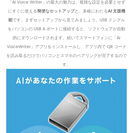
「AI Voice Writer」の最大の魅力は、複雑な設定を必要とせず
にすぐに使える
簡便なセットアップ
と、多岐にわたる
AI 支援機
能
です。まずセットアップから見てみましょう。USB ドングル
をパソコンの USB A ポートに接続すると、ソフトウェアが自動
的にダウンロードされます。続いてスマートフォンに「AI
VoiceWriter」アプリをインストールし、アプリ内で QR コード
を読み取るだけでパソコンとスマホのペアリングが完了するので
す。