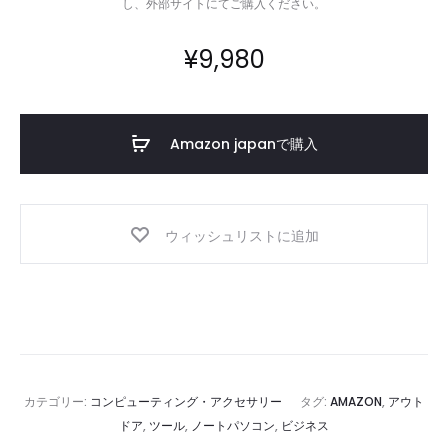
し、外部サイトにてご購入ください。
シ
ー
¥
9,980
ン
対
応
Amazon japanで購入
の
テ
ク
ノ
ウィッシュリストに追加
ロ
ジ
ー
カテゴリー:
コンピューティング・アクセサリー
タグ:
AMAZON
,
アウト
ドア
,
ツール
,
ノートパソコン
,
ビジネス