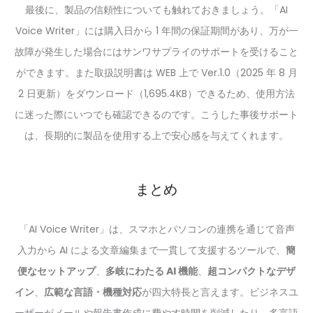
最後に、製品の信頼性についても触れておきましょう。「AI
Voice Writer」には購入日から 1 年間の保証期間があり、万が一
故障が発生した場合にはサンワサプライのサポートを受けること
ができます。また取扱説明書は WEB 上で Ver.1.0（2025 年 8 月
2 日更新）をダウンロード（1,695.4KB）できるため、使用方法
に迷った際にいつでも確認できるのです。こうした事後サポート
は、長期的に製品を使用する上で安心感を与えてくれます。
まとめ
「AI Voice Writer」は、スマホとパソコンの連携を通じて音声
入力から AI による文章編集まで一貫して支援するツールで、
簡
便なセットアップ
、
多岐にわたる AI 機能
、
超コンパクトなデザ
イン
、
広範な言語・機種対応
が四大特長と言えます。ビジネスユ