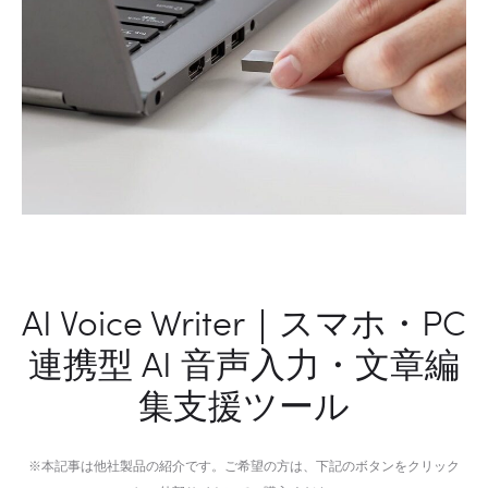
能
で
望
捉
遠
え
カ
る
メ
ド
ラ
イ
～
ツ
昼
品
夜
質
問
の
わ
清
AI Voice Writer｜スマホ・PC
ず
浄
連携型 AI 音声入力・文章編
鮮
力
明
集支援ツール
記
録
と
※本記事は他社製品の紹介です。ご希望の方は、下記のボタンをクリック
多