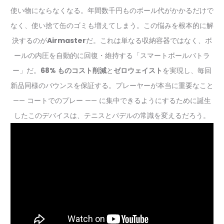
使い物にならなくなる。年間数千円ものボール代がかかるだけで
なく、使い捨て缶のゴミも増えてしまう。この悩みを根本的に解
決するのが
Airmaster
だ。これは単なる収納容器ではなく、ボ
ールの内圧を自動的に回復・維持する「スマートボールバトラ
ー」だ。
68% ものコスト削減
と
ゼロウェイスト
を実現し、毎回
新品同様のバウンスを保証する。プレーヤーが本当に重要なこと
—— コートでのプレー —— に集中できるようにするために誕生
したこのデバイスは、テニスとパデルの常識を変えるだろう。