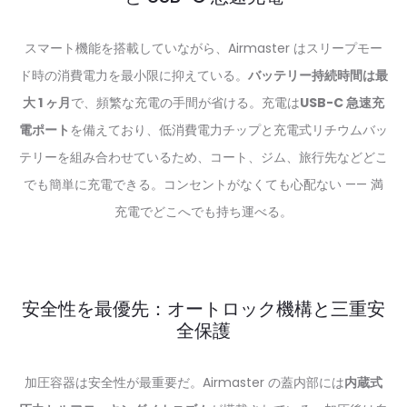
スマート機能を搭載していながら、Airmaster はスリープモー
ド時の消費電力を最小限に抑えている。
バッテリー持続時間は最
大 1 ヶ月
で、頻繁な充電の手間が省ける。充電は
USB-C 急速充
電ポート
を備えており、低消費電力チップと充電式リチウムバッ
テリーを組み合わせているため、コート、ジム、旅行先などどこ
でも簡単に充電できる。コンセントがなくても心配ない —— 満
充電でどこへでも持ち運べる。
安全性を最優先：オートロック機構と三重安
全保護
加圧容器は安全性が最重要だ。Airmaster の蓋内部には
内蔵式