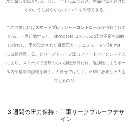
が完全に加圧される。次にコートに立つとき、新品の缶を開けた
かのような鮮やかなバウンスを体感できる。
この自動化には
スマートプレッシャーコントロール
が搭載されて
いる。一度起動すると、Airmaster はボールの圧力不足を知的
に検知し、予め設定された目標圧力（テニスモードで
30 PSI
）
に自動調整する。クローズドループ圧力フィードバックシステム
により、スムーズで衝撃のない加圧が行われ、過加圧によるボー
ル内部構造の損傷を防ぐ。力任せではなく、正確に必要な圧力を
与えるのだ。
3 週間の圧力保持：三重リークプルーフデザ
イン