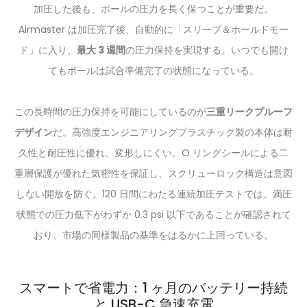
加圧した後も、ボールの圧力を長く保つことが重要だ。
Airmaster は加圧完了後、自動的に「スリープ＆ホールドモー
ド」に入り、
最大 3 週間
の圧力保持を実現する。いつでも開け
てもボールは試合準備完了の状態になっている。
この長時間の圧力保持を可能にしているのが
三重リークプルーフ
デザイン
だ。高強度エンジニアリングプラスチック製の本体は耐
久性と耐圧性に優れ、変形しにくい。O リングシールによる二
重層保護が優れた気密性を保証し、スクリューロック構造は意図
しない開放を防ぐ。120 日間にわたる連続加圧テストでは、満圧
状態での圧力低下がわずか 0.3 psi 以下であることが確認されて
おり、市場の同様製品の基準をはるかに上回っている。
スマートで省電力：1 ヶ月のバッテリー持続
と USB-C 急速充電