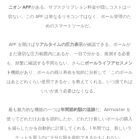
ニオン APP
がある。サブスクリプション料金や隠しコストは一
切ない。この APP は単なるリモコンではなく、ボール管理のた
めのスマートツールだ。
APP を開けば
リアルタイムの圧力表示
が確認できる。ボールが
まだ適切な圧力範囲内にあるか、一目で分かる。推測する必要
も、頻繁に確認する手間もない。さらに
ボールライフアセスメン
ト
機能があり、ボールの残り寿命を知的に分析して「このボール
はあとどれくらい使用できるか」を教えてくれる。いつ捨てれば
いいか迷う必要はなくなる。
最も魅力的な機能の一つは
年間節約額の追跡
だ。Airmaster を
使ってどれだけお金を節約したか、どれだけ新しいボールの購入
を減らしたかを自動的に計算してくれる。1 年間では、新しいラ
ケットを買うのに十分な額を節約できるかもしれない。