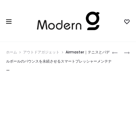
Prod
LOCKBB
CASTVR
ホーム
アウトドアガジェット
Airmaster｜テニスとパデ
｜
SYNC
navig
ルボールのバウンスを永続させるスマートプレッシャーメンテナ
指
｜
ー
先
超
で
低
バ
遅
ッ
延
グ
5G
を
ワ
守
イ
る
ヤ
ス
レ