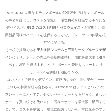
Airmaster は単なるテニスボールの保管容器ではなく、ボール
の寿命を延ばし、コストを削減し、環境負荷を軽減する革命的な
デバイスだ。
68% のコスト削減
と
ゼロウェイスト
を実現し、毎
回新品同様のバウンスを提供することで、プレーヤーの体験を根
本的に変える。
その核心技術である
圧力逆転システム
と
三重リークプルーフデザ
イン
により、ボールの内圧を長期間維持し、性能を最大限に引き
出す。APP と連携することで、ボールの管理をスマートに行
え、年間の節約額も追跡できる。
コンパクトで軽量なデザイン、直感的な操作、高い安全性 ——
これらの特徴が組み合わさり、Airmaster はテニスとパデルの
プレーヤーにとって欠かせないパートナーとなるだろう。新しい
ボールを買い続ける代わりに、既存のボールを最大限に活用する
ことで、コストを削減し、環境に配慮しながら、常に最高のプレ