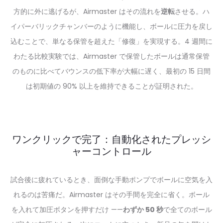
方的に外に逃げるが、Airmaster はその流れを
逆転
させる。ハ
イパーバリックチャンバーのように機能し、ボールに圧力を戻し
込むことで、単なる保管を超えた「修復」を実現する。4 週間に
わたる比較実験では、Airmaster で保管したボールは通常保管
のものに比べてバウンスの低下率が大幅に遅く、最初の 15 日間
は初期値の 90% 以上を維持できることが証明された。
ワンクリックで完了：自動化されたプレッシ
ャーコントロール
試合後に疲れているとき、面倒な手動ポンプでボールに空気を入
れるのは苦痛だ。Airmaster はその手間を完全に省く。ボール
を入れて加圧ボタンを押すだけ ——
わずか 50 秒
で全てのボール