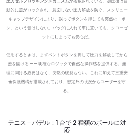
圧力セルフロッキングメカニズム
が搭載されている。加圧後は自
動的に蓋がロックされ、意図しない圧力解放を防ぐ。スクリュー
キャップデザインにより、誤ってボタンを押しても突然の「ポ
ン」という音はしない。バッグに入れて車に置いても、クローゼ
ットにしまっても安心だ。
使用するときは、まずベントボタンを押して圧力を解放してから
蓋を開ける —— 明確なロジックで自然な操作感を提供する。無
理に開ける必要はなく、突然の破裂もない。これに加えて三重安
全保護機構が搭載されており、想定外の状況からユーザーを守
る。
テニス＋パデル：1 台で 2 種類のボールに対
応