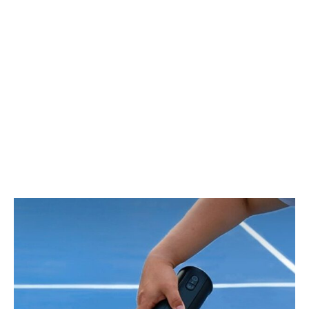
マ
ス
ー
キ
ト
ャ
ジ
ス
ッ
ト
パ
で
ー
VR
ロ
体
ッ
験
ク
を
革
新
す
る
デ
バ
イ
ス