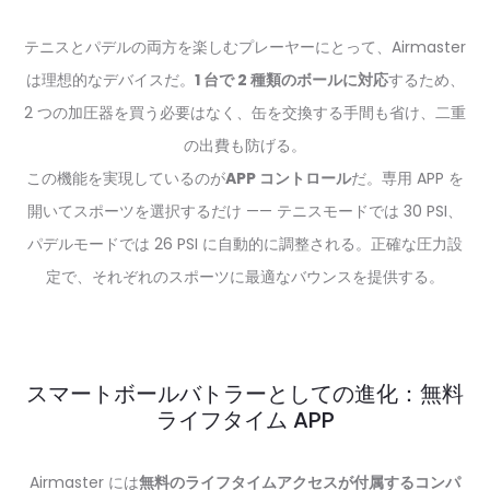
テニスとパデルの両方を楽しむプレーヤーにとって、Airmaster
は理想的なデバイスだ。
1 台で 2 種類のボールに対応
するため、
2 つの加圧器を買う必要はなく、缶を交換する手間も省け、二重
の出費も防げる。
この機能を実現しているのが
APP コントロール
だ。専用 APP を
開いてスポーツを選択するだけ —— テニスモードでは 30 PSI、
パデルモードでは 26 PSI に自動的に調整される。正確な圧力設
定で、それぞれのスポーツに最適なバウンスを提供する。
スマートボールバトラーとしての進化：無料
ライフタイム APP
Airmaster には
無料のライフタイムアクセスが付属するコンパ