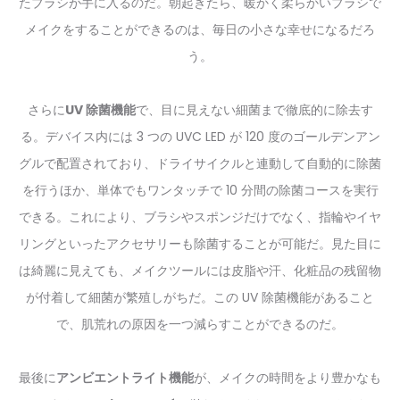
たブラシが手に入るのだ。朝起きたら、暖かく柔らかいブラシで
メイクをすることができるのは、毎日の小さな幸せになるだろ
う。
さらに
UV 除菌機能
で、目に見えない細菌まで徹底的に除去す
る。デバイス内には 3 つの UVC LED が 120 度のゴールデンアン
グルで配置されており、ドライサイクルと連動して自動的に除菌
を行うほか、単体でもワンタッチで 10 分間の除菌コースを実行
できる。これにより、ブラシやスポンジだけでなく、指輪やイヤ
リングといったアクセサリーも除菌することが可能だ。見た目に
は綺麗に見えても、メイクツールには皮脂や汗、化粧品の残留物
が付着して細菌が繁殖しがちだ。この UV 除菌機能があること
で、肌荒れの原因を一つ減らすことができるのだ。
最後に
アンビエントライト機能
が、メイクの時間をより豊かなも