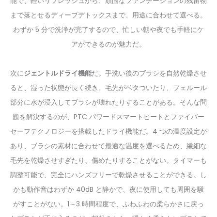
能で、軽いリフレッシュから、頑固なファンデーションの残留物
まで落とせるディープデトックスまで、用途に合わせて選べる。
わずか 5 分で洗浄が完了するので、忙しい朝や夜でも手軽にケ
アができるのが魅力だ。
次に
ジェントルドライ機能
だ。手洗い後のブラシを自然乾燥させ
ると、湿った状態が長く続き、毛先がベタついたり、フェルール
部分に水が浸入してブラシが壊れたりすることがある。そんな問
題を解決するのが、PTC パワードスマートヒートとファイバー
セーフテクノロジーを搭載したドライ機能だ。4 つの温度設定が
あり、ブラシの素材に合わせて最適な温度を選べるため、繊細な
毛先を乾燥させすぎたり、傷めたりすることがない。タイマーも
調整可能で、完全にハンズフリーで乾燥させることができる。し
かも動作音はわずか 40dB と静かで、夜に使用しても周囲を騒
がすことがない。1～3 時間程度で、ふわふわの柔らかさに戻っ