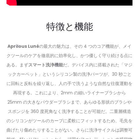
特徴と機能
Aprilous Luné
の最大の魅力は、その 4 つのコア機能が、メイ
クツールのケアを徹底的に効率化し、かつ優しく守り続ける点に
ある。まず
スマート洗浄機能
だ。デバイス内に搭載された「マジ
ックカーペット」というシリコン製の洗浄パーツが、30 秒ごと
に回転と反転を繰り返し、人の手で洗うような自然な往復運動を
再現する。これにより、2mm の細いライナーブラシから
25mm の大きなパウダーブラシまで、あらゆる形状のブラシや
スポンジを 360 度死角なく洗浄することが可能だ。二重層構造
のシリコンがツールのカーブに柔軟にフィットするため、毛先を
曲げたり傷めたりすることがない。さらに洗浄サイクルは調整可