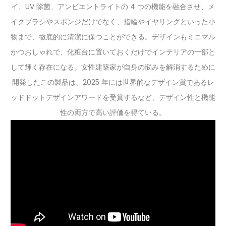
イ、UV 除菌、アンビエントライトの 4 つの機能を融合させ、メ
イクブラシやスポンジだけでなく、指輪やイヤリングといった小
物まで、徹底的に清潔に保つことができる。デザインもミニマル
かつおしゃれで、化粧台に置いておくだけでインテリアの一部と
して輝く存在になる。女性建築家が自身の悩みを解消するために
開発したこの製品は、2025 年には世界的なデザイン賞であるレ
ッドドットデザインアワードを受賞するなど、デザイン性と機能
性の両方で高い評価を得ている。