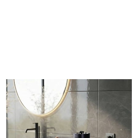
る
ケ
た
ア
め
を
の
実
核
現
心
す
グ
る
ラ
ポ
イ
ー
ン
タ
ダ
ブ
ー
ル
ビ
ュ
ー
テ
ィ
ー