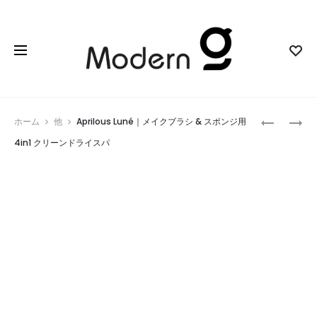
Prod
HIBREW
RE・
ホーム
他
Aprilous Luné｜メイクブラシ & スポンジ用
G64PLUS
DE
navig
4in1 クリーンドライスパ
｜
SUHADA
完
｜
璧
気
な
負
コ
わ
ー
な
ヒ
い
ー
ス
を
キ
作
ン