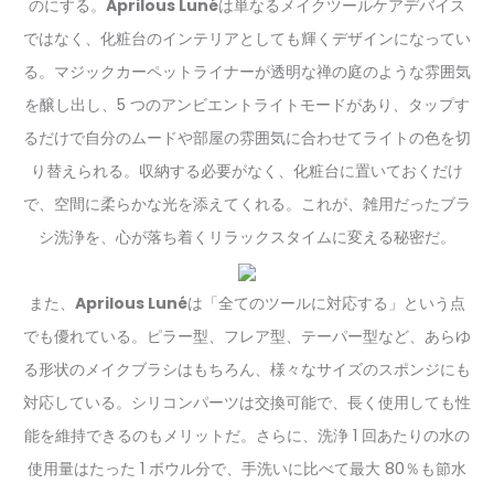
のにする。
Aprilous Luné
は単なるメイクツールケアデバイス
ではなく、化粧台のインテリアとしても輝くデザインになってい
る。マジックカーペットライナーが透明な禅の庭のような雰囲気
を醸し出し、5 つのアンビエントライトモードがあり、タップす
るだけで自分のムードや部屋の雰囲気に合わせてライトの色を切
り替えられる。収納する必要がなく、化粧台に置いておくだけ
で、空間に柔らかな光を添えてくれる。これが、雑用だったブラ
シ洗浄を、心が落ち着くリラックスタイムに変える秘密だ。
また、
Aprilous Luné
は「全てのツールに対応する」という点
でも優れている。ピラー型、フレア型、テーパー型など、あらゆ
る形状のメイクブラシはもちろん、様々なサイズのスポンジにも
対応している。シリコンパーツは交換可能で、長く使用しても性
能を維持できるのもメリットだ。さらに、洗浄 1 回あたりの水の
使用量はたった 1 ボウル分で、手洗いに比べて最大 80％も節水