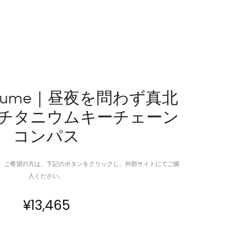
ト
＆
ッ
エ
プ
ア
RPG
ロ
向
ゲ
け
ル
ト
で
 Ti-Lume｜昼夜を問わず真北
レ
革
チタニウムキーチェーン
ー
新
サ
す
コンパス
ブ
る
ル
中
リ
敷
。ご希望の方は、下記のボタンをクリックし、外部サイトにてご購
ユ
き
入ください。
ー
シ
ザ
ス
¥
13,465
ブ
テ
ル
ム、