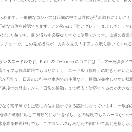
られます。一般的なコンパスは暗闇の中では方位が読み取れにくいことが多いで
正確な方位を確認できます。この発光は「強いグレア（まぶしさ）」で
を消した後でも、目を慣らす必要なくすぐに使用できます。山道の夜道を
シチューで、この発光機能が「方向を見失う不安」を取り除いてくれる
ランスニードル
です。Path 22 Ti-Lume のコアには「エアー充填
填タイプは低温環境でも凍りにくく、ニードル（指針）の動きが速いた
示が可能で、日常の歩行中や車内での使用など、振動が発生しやすい場
「寒冷地の登山」から「日常の通勤」まで幅広く対応できるのが大きな
でなく南半球でも正確に方位を指示できる設計になっています。一般的
のニードルは地球の磁場に応じて自動的に水平を保ち、どの緯度でもスムーズか
球を渡る長期旅行でも、このコンパスはあなたの側にいて真北を指し示