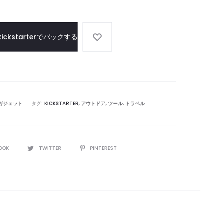
ゲ
軽
ー
量
ム
と
kickstarterでバックする
マ
保
ッ
温
ト
の
両
極
ガジェット
タグ:
KICKSTARTER
,
アウトドア
,
ツール
,
トラベル
端
を
実
現
OOK
TWITTER
PINTEREST