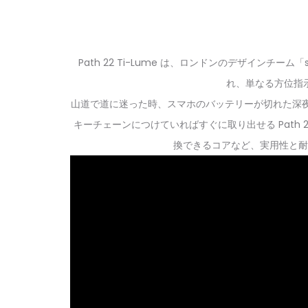
Path 22 Ti-Lume は、ロンドンのデザイン
れ、単なる方位指
山道で道に迷った時、スマホのバッテリーが切れた深夜
キーチェーンにつけていればすぐに取り出せる Path
換できるコアなど、実用性と耐