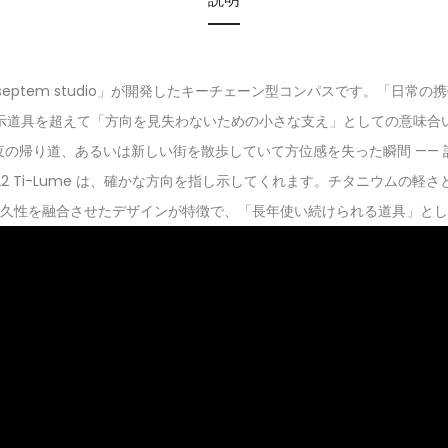
チーム「septem studio」が開発したキーチェーン型コンパスです。「
示道具を超えて「方向を見失わないための小さな支え」としての意味合
の帰り道、あるいは新しい街を散歩していて方位感を失った瞬間 ——
 22 Ti-Lume は、確かな方向を指し示してくれます。チタニウムの
久性を融合させたデザインが特徴で、「長年使い続けられる道具」とし