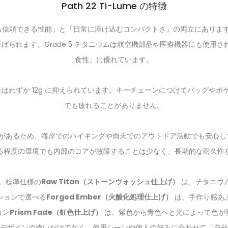
Path 22 Ti-Lume の特徴
んな環境でも信頼できる性能」と「日常に溶け込むコンパクトさ」の両立にあ
挙げられます。Grade 5 チタニウムは航空機部品や医療機器にも使用
食性」に優れています。
e の重量はわずか 12g に抑えられています。キーチェーンにつけてバッ
でも疲れることがありません。
があるため、海岸でのハイキングや雨天でのアウトドア活動でも安心し
る程度の環境でも内部のコアが故障することは少なく、長期的な耐久性
す。標準仕様の
Raw Titan（ストーンウォッシュ仕上げ）
は、チタニウ
ションで選べる
Forged Ember（火酸化処理仕上げ）
は、手作り感あ
ョン
Prism Fade（虹色仕上げ）
は、紫色から青色へと光によって色が
デザインの違いだけでなく、使用シーンや個人の好みに合わせて「自分