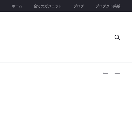
ホーム
全てのガジェット
ブログ
プロダクト掲載
Searc
Produc
HEYTRACE
GRANAREC
BATTLE
MID
naviga
MAT
LAYERS
｜
｜
D&D・
グ
テ
ラ
ー
フ
ブ
ェ
ル
ン