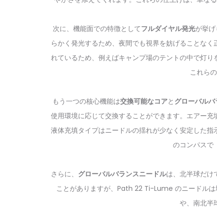
次に、機能面での特徴として
フルダイヤル発光
が挙げ
らかく発光するため、夜間でも視界を妨げることなく
れているため、例えばキャンプ場のテントの中で灯り
これらの
もう一つの核心機能は
交換可能なコア
と
グローバルバ
使用環境に応じて交換することができます。エアー充
液体充填タイプはニードルの揺れが少なく安定した指
のコンパスで
さらに、
グローバルバランスニードル
は、北半球だけ
ことがありますが、Path 22 Ti-Lume 
や、南北半