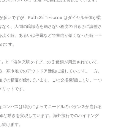
すが、Path 22 Ti-Lume はダイヤル全体が柔
はなく、人間の暗順応を崩さない程度の明るさに調整さ
歩く時、あるいは停電などで室内が暗くなった時 ——
のです。
タイプ」と「液体充填タイプ」の 2 種類が用意されていて、
め、寒冷地でのアウトドア活動に適しています。一方、
面での精度が優れています。この交換機能により、一つ
メリットです。
なコンパスは緯度によってニードルのバランスが崩れる
つ正確な動きを実現しています。海外旅行でのハイキング
し続けます。