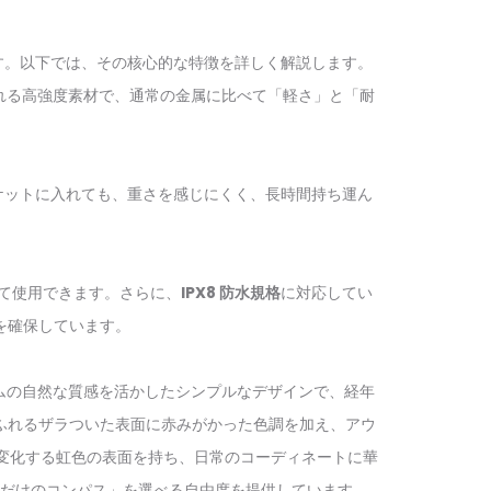
ります。以下では、その核心的な特徴を詳しく解説します。
される高強度素材で、通常の金属に比べて「軽さ」と「耐
グやポケットに入れても、重さを感じにくく、長時間持ち運ん
て使用できます。さらに、
IPX8 防水規格
に対応してい
を確保しています。
ムの自然な質感を活かしたシンプルなデザインで、経年
ふれるザラついた表面に赤みがかった色調を加え、アウ
変化する虹色の表面を持ち、日常のコーディネートに華
だけのコンパス」を選べる自由度を提供しています。