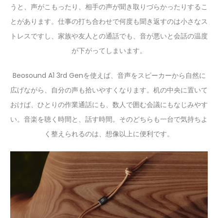
うと、声がこもったり、相手の声が聞き取りづらかったりするこ
とがあります。仕事の打ち合わせで何度も聞き返すのは小さなス
トレスですし、家族や友人との通話でも、音が悪いと会話の温度
が下がってしまいます。
Beosound A1 3rd Genを使えば、音声をスピーカーから自然に
広げながら、自分の声も拾いやすくなります。机の中央に置いて
おけば、ひとりの作業通話にも、数人で囲む会議にもなじみやす
い。音楽を聴く時間と、話す時間。そのどちらも一台で気持ちよ
く整えられるのは、想像以上に便利です。