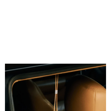
け
所
で
ま
編
で
集
映
速
像
度
を
を
飛
引
ば
き
す、
上
最
げ
大
る
約
プ
200M
ロ
対
向
応
け
ワ
左
イ
手
ヤ