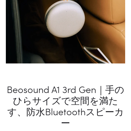
デ
レ
バ
ス
イ
HDMI
ス
シ
ス
テ
ム
Beosound A1 3rd Gen｜手の
ひらサイズで空間を満た
す、防水Bluetoothスピーカ
ー