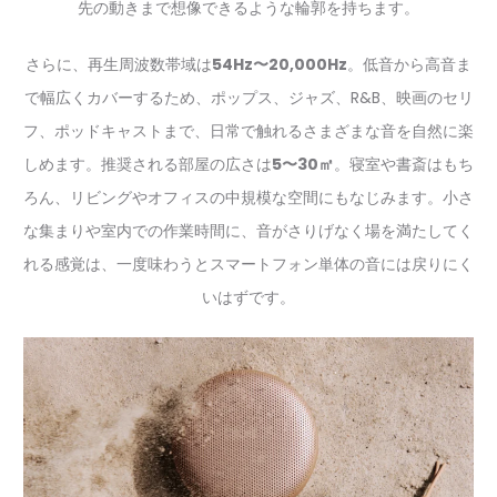
先の動きまで想像できるような輪郭を持ちます。
さらに、再生周波数帯域は
54Hz〜20,000Hz
。低音から高音ま
で幅広くカバーするため、ポップス、ジャズ、R&B、映画のセリ
フ、ポッドキャストまで、日常で触れるさまざまな音を自然に楽
しめます。推奨される部屋の広さは
5〜30㎡
。寝室や書斎はもち
ろん、リビングやオフィスの中規模な空間にもなじみます。小さ
な集まりや室内での作業時間に、音がさりげなく場を満たしてく
れる感覚は、一度味わうとスマートフォン単体の音には戻りにく
いはずです。