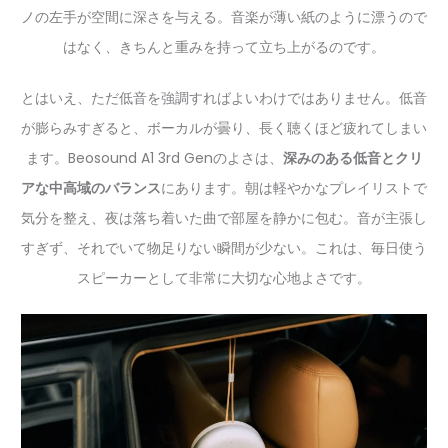
ノの左手が空間に深さを与える。音楽が薄い紙のように漂うので
はなく、きちんと重みを持って立ち上がるのです。
とはいえ、ただ低音を強調すればよいわけではありません。低音
が膨らみすぎると、ボーカルが曇り、長く聴くほど疲れてしまい
ます。Beosound A1 3rd Genのよさは、
深みのある低音とクリ
アな中高域のバランス
にあります。朝は軽やかなプレイリストで
気分を整え、夜は落ち着いた曲で部屋を静かに包む。音が主張し
すぎず、それでいて物足りない瞬間が少ない。これは、毎日使う
スピーカーとして非常に大切な心地よさです。