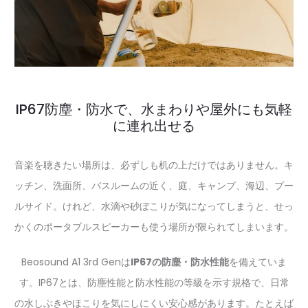
IP67防塵・防水で、水まわりや屋外にも気軽
に連れ出せる
音楽を聴きたい場所は、必ずしも机の上だけではありません。キ
ッチン、洗面所、バスルームの近く、庭、キャンプ、海辺、プー
ルサイド。けれど、水滴や砂ぼこりが気になってしまうと、せっ
かくのポータブルスピーカーも使う場所が限られてしまいます。
Beosound A1 3rd Genは
IP67の防塵・防水性能
を備えていま
す。IP67とは、防塵性能と防水性能の等級を示す規格で、日常
の水しぶきやほこりを気にしにくい安心感があります。たとえば