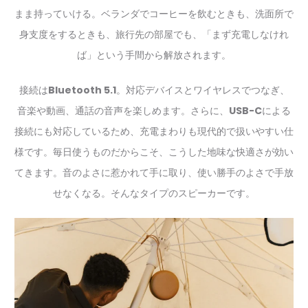
まま持っていける。ベランダでコーヒーを飲むときも、洗面所で
身支度をするときも、旅行先の部屋でも、「まず充電しなけれ
ば」という手間から解放されます。
接続は
Bluetooth 5.1
。対応デバイスとワイヤレスでつなぎ、
音楽や動画、通話の音声を楽しめます。さらに、
USB-C
による
接続にも対応しているため、充電まわりも現代的で扱いやすい仕
様です。毎日使うものだからこそ、こうした地味な快適さが効い
てきます。音のよさに惹かれて手に取り、使い勝手のよさで手放
せなくなる。そんなタイプのスピーカーです。