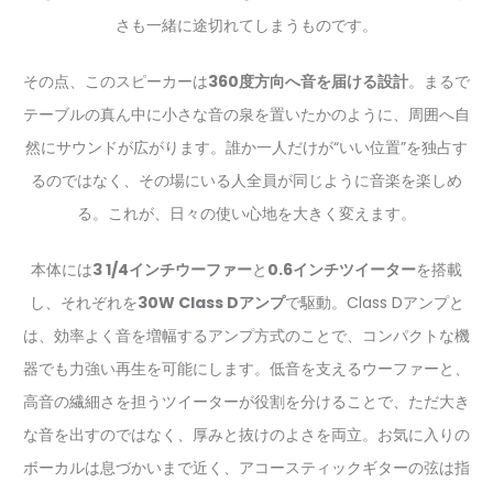
さも一緒に途切れてしまうものです。
その点、このスピーカーは
360度方向へ音を届ける設計
。まるで
テーブルの真ん中に小さな音の泉を置いたかのように、周囲へ自
然にサウンドが広がります。誰か一人だけが“いい位置”を独占す
るのではなく、その場にいる人全員が同じように音楽を楽しめ
る。これが、日々の使い心地を大きく変えます。
本体には
3 1/4インチウーファー
と
0.6インチツイーター
を搭載
し、それぞれを
30W Class Dアンプ
で駆動。Class Dアンプと
は、効率よく音を増幅するアンプ方式のことで、コンパクトな機
器でも力強い再生を可能にします。低音を支えるウーファーと、
高音の繊細さを担うツイーターが役割を分けることで、ただ大き
な音を出すのではなく、厚みと抜けのよさを両立。お気に入りの
ボーカルは息づかいまで近く、アコースティックギターの弦は指