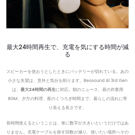
最大24時間再生で、充電を気にする時間が減
る
スピーカーを使おうとしたときにバッテリーが切れている。あの
小さな失望は、意外と気分を削ります。Beosound A1 3rd Gen
は、
最大24時間の再生
に対応。朝のニュース、昼の作業用
BGM、夕方の料理、夜のくつろぎ時間まで、暮らしの流れに寄
り添える長さです。
長時間使えるということは、単に数字が大きいというだけではあ
りません。充電ケーブルを探す回数が減り、使いたい場所へその