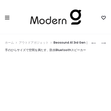
Prod
PILOT
R900
ホーム
アウトドアガジェット
Beosound A1 3rd Gen｜
PRO
｜
navig
手のひらサイズで空間を満たす、防水Bluetoothスピーカー
｜
ケ
視
ー
線
ブ
を
ル
奪
の
わ
届
ず、
か
指
な
先
い
だ
場