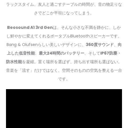
ラックスタイム、友人と過ごすテーブルの時間が、音の物足りな
さでどこか平坦になってしまう。
Beosound A1 3rd Gen
は、そんな小さな不満を静かに、しか
し鮮やかに変えてくれるポータブルBluetoothスピーカーです。
Bang & Olufsenらしい美しいデザインに、
360度サウンド
、
向
上した低音性能
、
最大24時間のバッテリー
、そして
IP67防塵・
防水性能
を凝縮。置く場所を選ばず、持ち出す場所も選ばない。
音楽を「流す」だけではなく、空間そのものの空気を整える一台
です。