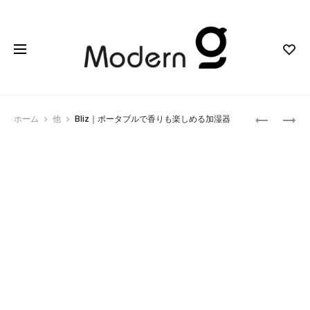
Prod
GAMDOC
NEON65
ホーム
他
Bliz｜ポータブルで香りも楽しめる加湿器
｜
｜
navig
ク
多
ラ
彩
シ
な
ッ
ラ
ク
イ
ゲ
テ
ー
ィ
ム
ン
デ
グ
ザ
と