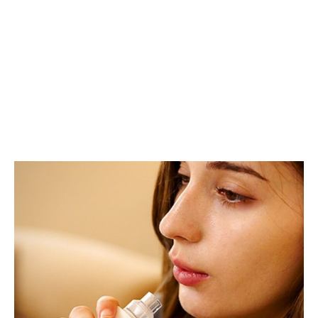
イ
高
ン
性
と
能
最
を
新
兼
充
ね
電
備
機
え
能
た
を
ゲ
融
ー
合
ミ
し
ン
た
グ
パ
キ
ワ
ー
ー
ボ
ハ
ー