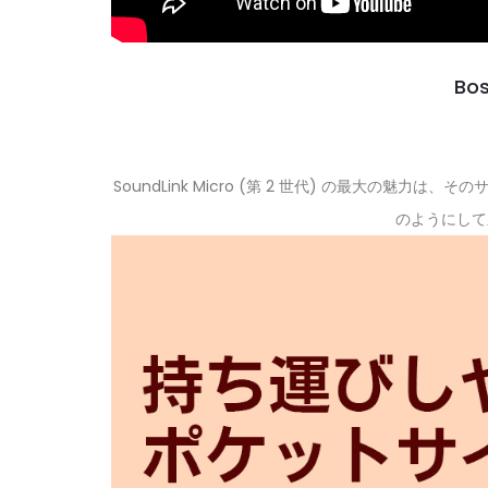
Bos
SoundLink Micro (第 2 世代) の最大の魅力は
のようにして