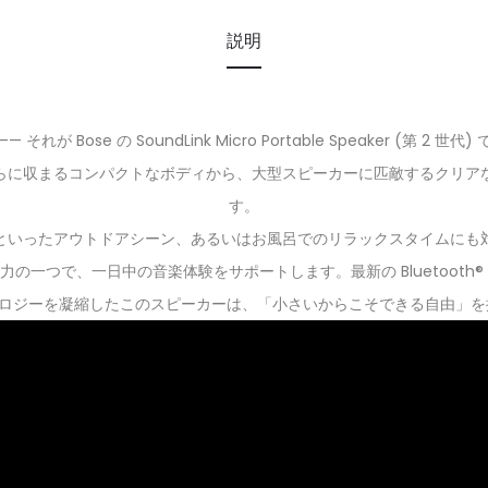
説明
Bose の SoundLink Micro Portable Speaker (第
らに収まるコンパクトなボディから、大型スピーカーに匹敵するクリア
す。
といったアウトドアシーン、あるいはお風呂でのリラックスタイムにも
の一つで、一日中の音楽体験をサポートします。最新の Bluetooth® 
クノロジーを凝縮したこのスピーカーは、「小さいからこそできる自由」