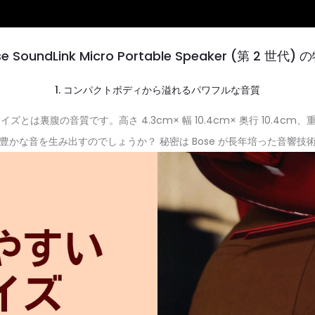
e SoundLink Micro Portable Speaker (第 2 世代)
1. コンパクトボディから溢れるパワフルな音質
、そのサイズとは裏腹の音質です。高さ 4.3cm× 幅 10.4cm× 奥行 10.4
豊かな音を生み出すのでしょうか？ 秘密は Bose が長年培った音響技