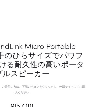
ー
搭
ル
載
イ
し
ン
た
ワ
多
ン
機
サ
能
ndLink Micro Portable
ウ
ス
r｜手のひらサイズでパワフ
ン
マ
ド
ホ
ける耐久性の高いポータ
バ
ス
ブルスピーカー
ー
タ
で
ン
実
ド
。ご希望の方は、下記のボタンをクリックし、外部サイトにてご購
現
で
入ください
す
撮
る
影
¥
15,400
DOLBY
の