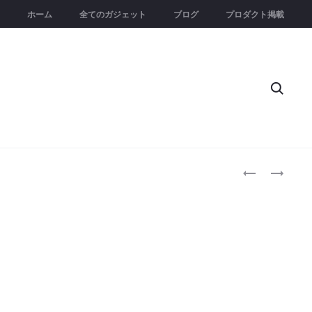
ホーム
全てのガジェット
ブログ
プロダクト掲載
Searc
Produc
JBL
ULANZI
CINEMA
MA38
naviga
SB580
｜
ALL-
MAGLOCK
IN-
磁
ONE
気
｜
技
3.1CH
術
オ
を