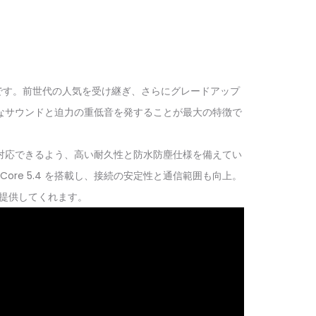
 2 世代) です。前世代の人気を受け継ぎ、さらにグレードアップ
なサウンドと迫力の重低音を発することが最大の特徴で
対応できるよう、高い耐久性と防水防塵仕様を備えてい
Core 5.4 を搭載し、接続の安定性と通信範囲も向上。
を提供してくれます。