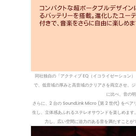
同社独自の「アクティブ EQ（イコライゼーション）
で、低音域の厚みと高音域のクリアさを両立させ、ジャズ
に比べ、音の明
さらに、2 台の SoundLink Micro (第 
生し、立体感あふれるステレオサウンドを楽しめます
力し、広い空間に迫力のある音を満たすことが