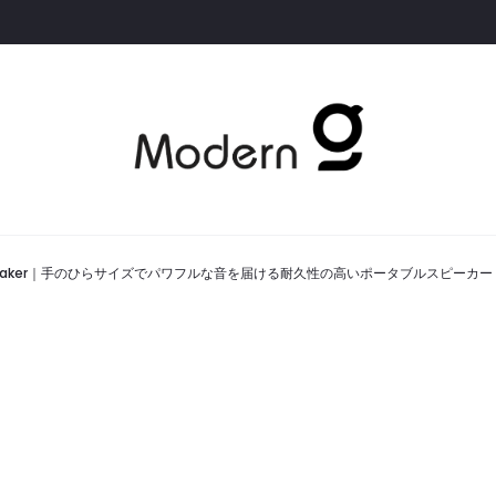
rtable Speaker｜手のひらサイズでパワフルな音を届ける耐久性の高いポータブルスピーカー