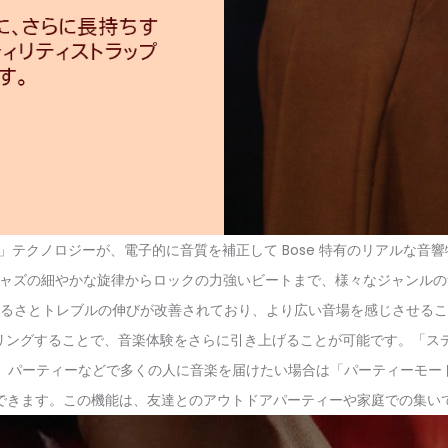
」テクノロジーが、電子的に音質を補正して Bose 特有のリアルな
の細やかな旋律からロックの力強いビートまで、様々なジャンルの音楽を自然
るさとトレブルの伸びが改善されており、より広い音場を感じさせるこ
2 世代) をペアリングすることで、音楽体験をさらに引き上げることが可能で
。パーティーなどで多くの人に音楽を届けたい場合は「パーティーモード
できます。この機能は、友達とのアウトドアパーティーや家庭での集い