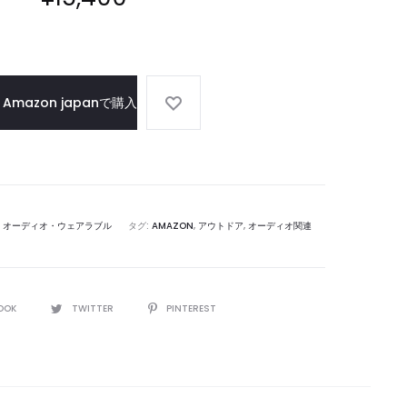
ATMOS
可
級
能
臨
性
場
を
Amazon japanで購入
感
広
げ
る
,
オーディオ・ウェアラブル
タグ:
AMAZON
,
アウトドア
,
オーディオ関連
OOK
TWITTER
PINTEREST