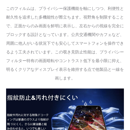
このフィルムは、プライバシー保護機能を軸にしつつ、利便性と
耐久性を追求した多機能性が際立ちます。視野角を制限すること
で、正面からのみ画面を鮮明に表示し、左右からの視線を完全に
ブロックする設計となっています。公共交通機関やカフェなど、
周囲に他人がいる状況下でも安心してスマートフォンを操作でき
るよう工夫されています。この覗き見防止性能は、プライバシー
フィルター特有の画面暗転やコントラスト低下を最小限に抑え、
明るくクリアなディスプレイ表示を維持する点で他製品と一線を
画します。