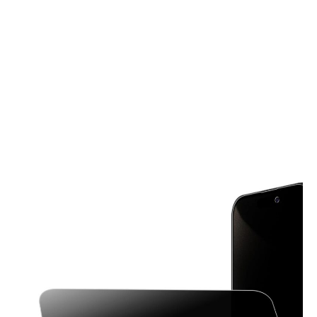
安
量・
全・
3
ス
段
マ
切
ー
替
ト
で
な
快
IPHONE
適
デ
な
ー
暖
タ
房
管
体
理
験
ソ
リ
ュ
ー
シ