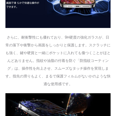
さらに、耐衝撃性にも優れており、9H硬度の強化ガラスが、日
常の落下や衝撃から画面をしっかりと保護します。スクラッチに
も強く、鍵や硬貨と一緒にポケットに入れても傷つくことがほと
んどありません。指紋や油脂の付着を防ぐ「防指紋コーティン
グ」は、操作性を向上させ、スムーズなタッチ操作を実現しま
す。指先の滑りもよく、まるで保護フィルムがないかのような快
適な使用感です。