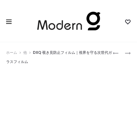
Prod
ZIBASSI™
セ
ホーム
他
DXQ 覗き見防止フィルム｜視界を守る次世代ガ
指
ラ
navig
ラスフィルム
紋
ミ
認
ッ
証
ク
USB
ヒ
メ
ー
モ
タ
リ
ー
｜
｜
高
超
速・
軽