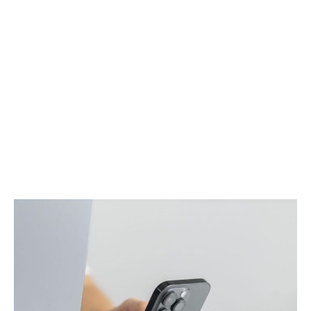
ー
ホ
で
ー
実
ム
現
シ
す
ア
る
タ
没
ー
入
体
型
験
POV
を
撮
実
影
現
ソ
す
リ
る
ュ
次
ー
世
シ
代
ョ
サ