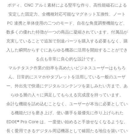
ボディ、CNC アルミ素材による堅牢な作り、高性能磁石による
安定した固定力、全機種対応可能なマグネット互換性、ノート
PC 連携と単体使用の二つのモード、自在な角度調整機能など、
数多くの優れた特徴が一つの商品に凝縮されています。付属品が
充実していることで追加で別途パーツを購入する必要もなく、購
入した瞬間からすぐにあらゆる機器に活用を開始することができ
る点も非常に良心的な設計です。
マルチタスク作業の効率を高めたいビジネスユーザーはもちろ
ん、日常的にスマホやタブレットを活用している一般のユーザ
ー、外出先で快適にデジタルコンテンツを楽しみたい方まで、あ
らゆる層の人々に満足してもらえる完成度を持っています。
余計な機能を詰め込むことなく、ユーザーが本当に必要としてい
る機能だけを磨き上げ、使い勝手を最優先に作り上げられた
EDGE® Pro Core は、一度使い始めると手放せなくなるような、
長く愛用できるデジタル周辺機器として確固たる地位を築いてい