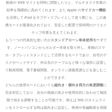
動画や WEB サイトを同時に閲覧したりと、マルチタスク作業の
効率を飛躍的に高めてくれます。また Apple の
サイドカー機能
を活用して iPad をサブディスプレイとして使う際にも、この連
携モードが最適化されており、安定した配置で長時間のクリエイ
ティブ作業を支えてくれます。
もう一つの代表的な使い方が
スタンドアローン単体使用モード
で
す。ノートパソコンからホルダー本体を取り外し、単独のスマ
ホ・タブレットスタンドとして活用するモードであり、自宅のデ
スクやベッドサイド、外出先のテーブルなど様々な場所に設置し
て動画視聴、電子書籍閲覧、オンライン講義受講などを楽しむこ
とができます。
どちらの使用モードにおいても
縦向き・横向き両方の角度調整
に
完全対応しており、自分の視線の高さや使用目的に合わせて無段
階で傾きを調整することが可能です。例えば SNS のタイムライ
ンをスクロールする時は縦向きに設定し、映画や長編動画を視聴