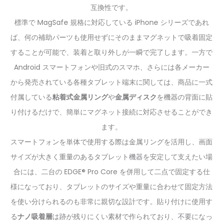
互換性です。
標準で MagSafe 規格に対応している iPhone シリーズであれ
ば、何の補助パーツも使用せずにそのままマグネットで吸着固定
することが可能で、装着と取り外しが一瞬で完了します。一方で
Android スマートフォンや旧式のスマホ、さらには各メーカー
から発売されている各種タブレット端末に関しては、商品に一式
付属している
粘着式金属リング
や
金属ディスク
を機器の背面に貼
り付けるだけで、簡単にマグネット接続に対応させることができ
ます。
スマートフォンを単体で使用する際は金属リングを活用し、画面
サイズが大きく重量のあるタブレット機器を安定して支えたい場
合には、二台の EDGE® Pro Core を併用して二点で固定する仕
様になっており、タブレットのサイズや重量に合わせて固定方法
を使い分けられるのも非常に親切な設計です。貼り付けに使用す
る
ナノ吸着層
は跡が残りにくい素材で作られており、不要になっ