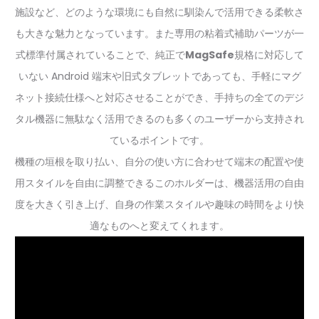
施設など、どのような環境にも自然に馴染んで活用できる柔軟さ
も大きな魅力となっています。また専用の粘着式補助パーツが一
式標準付属されていることで、純正で
MagSafe
規格に対応して
いない Android 端末や旧式タブレットであっても、手軽にマグ
ネット接続仕様へと対応させることができ、手持ちの全てのデジ
タル機器に無駄なく活用できるのも多くのユーザーから支持され
ているポイントです。
機種の垣根を取り払い、自分の使い方に合わせて端末の配置や使
用スタイルを自由に調整できるこのホルダーは、機器活用の自由
度を大きく引き上げ、自身の作業スタイルや趣味の時間をより快
適なものへと変えてくれます。