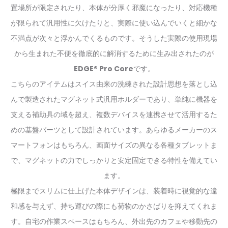
置場所が限定されたり、本体が分厚く邪魔になったり、対応機種
が限られて汎用性に欠けたりと、実際に使い込んでいくと細かな
不満点が次々と浮かんでくるものです。そうした実際の使用現場
から生まれた不便を徹底的に解消するために生み出されたのが
EDGE® Pro Core
です。
こちらのアイテムはスイス由来の洗練された設計思想を落とし込
んで製造されたマグネット式汎用ホルダーであり、単純に機器を
支える補助具の域を超え、複数デバイスを連携させて活用するた
めの基盤パーツとして設計されています。あらゆるメーカーのス
マートフォンはもちろん、画面サイズの異なる各種タブレットま
で、マグネットの力でしっかりと安定固定できる特性を備えてい
ます。
極限までスリムに仕上げた本体デザインは、装着時に視覚的な違
和感を与えず、持ち運びの際にも荷物のかさばりを抑えてくれま
す。自宅の作業スペースはもちろん、外出先のカフェや移動先の