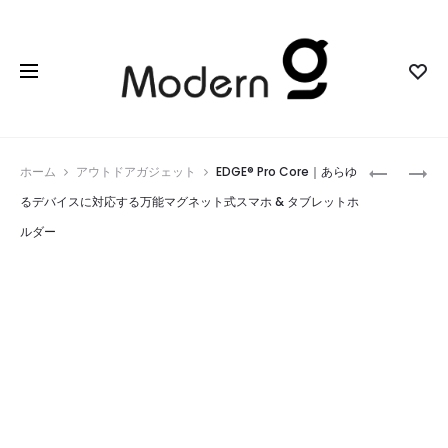
Prod
TELESIN
BOSE
ホーム
アウトドアガジェット
EDGE® Pro Core｜あらゆ
MAGNETI
LIFESTYLE
navig
るデバイスに対応する万能マグネット式スマホ & タブレットホ
NECK
ULTRA
ルダー
MOUNT
SOUNDB
FOR
｜
PHONES
没
｜
入
ハ
感
ン
あ
ズ
ふ
フ
れ
リ
る