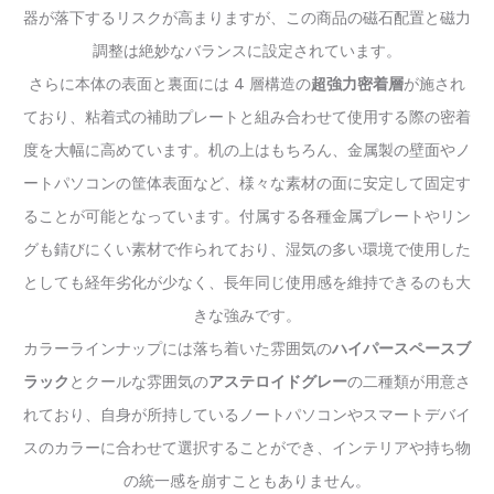
器が落下するリスクが高まりますが、この商品の磁石配置と磁力
調整は絶妙なバランスに設定されています。
さらに本体の表面と裏面には 4 層構造の
超強力密着層
が施され
ており、粘着式の補助プレートと組み合わせて使用する際の密着
度を大幅に高めています。机の上はもちろん、金属製の壁面やノ
ートパソコンの筐体表面など、様々な素材の面に安定して固定す
ることが可能となっています。付属する各種金属プレートやリン
グも錆びにくい素材で作られており、湿気の多い環境で使用した
としても経年劣化が少なく、長年同じ使用感を維持できるのも大
きな強みです。
カラーラインナップには落ち着いた雰囲気の
ハイパースペースブ
ラック
とクールな雰囲気の
アステロイドグレー
の二種類が用意さ
れており、自身が所持しているノートパソコンやスマートデバイ
スのカラーに合わせて選択することができ、インテリアや持ち物
の統一感を崩すこともありません。