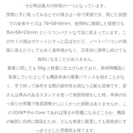
そが商品最大の特長の一つとなっています。
実際に手に取ってみるとその薄さは一目で実感でき、閉じた状態
での全体サイズは 79×58×5mm、使用時に展開した状態でも
154×58×2.5mm というコンパクトな寸法に収まっています。こ
のサイズ感はポケットにそっと忍ばせたり、ノートパソコンの側
面に添えたりしても全く違和感がなく、日常的に携帯し続けても
負担になることがありません。
重量に関しても 59g と軽量に仕上げられており、長時間機器に
装着していたとしても機器本体の重量バランスを崩すことがな
く、手で持って操作する際の操作性を損なう心配も皆無です。皆
さんは厚みのあるスタンドを使って画面視聴をした時、本体の出
っ張りが邪魔で角度調整がしにくかった経験はありませんか。こ
の EDGE® Pro Core であれば薄さが邪魔になるどころか、機器
の輪郭に自然に馴染むため、どんな角度に配置しても視覚的にす
っきりとした雰囲気を保てます。