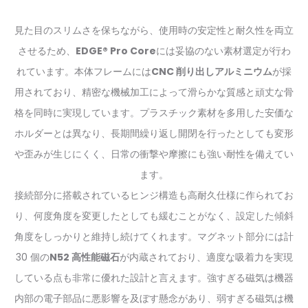
見た目のスリムさを保ちながら、使用時の安定性と耐久性を両立
させるため、
EDGE® Pro Core
には妥協のない素材選定が行わ
れています。本体フレームには
CNC 削り出しアルミニウム
が採
用されており、精密な機械加工によって滑らかな質感と頑丈な骨
格を同時に実現しています。プラスチック素材を多用した安価な
ホルダーとは異なり、長期間繰り返し開閉を行ったとしても変形
や歪みが生じにくく、日常の衝撃や摩擦にも強い耐性を備えてい
ます。
接続部分に搭載されているヒンジ構造も高耐久仕様に作られてお
り、何度角度を変更したとしても緩むことがなく、設定した傾斜
角度をしっかりと維持し続けてくれます。マグネット部分には計
30 個の
N52 高性能磁石
が内蔵されており、適度な吸着力を実現
している点も非常に優れた設計と言えます。強すぎる磁気は機器
内部の電子部品に悪影響を及ぼす懸念があり、弱すぎる磁気は機