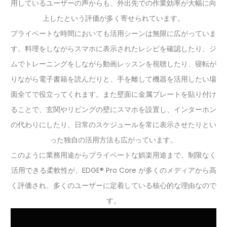
用しているユーザーの声からも、外出先での作業効率が大幅に向
上したという評価が多く寄せられています。
プライベートな時間においても活用シーンは無限に広がっていま
す。料理をしながらスマホに表示されたレシピを確認したり、ジ
ムでトレーニングをしながら動画レッスンを視聴したり、寝転が
りながら電子書籍を読んだりと、手を離して機器を活用したい場
面全てで役立ってくれます。また壁面に金属プレートを貼り付け
ることで、玄関やリビングの壁にスマホを設置し、インターホン
の代わりにしたり、日常のスケジュールを常に表示させたりとい
った独自の活用方法も広がっています。
このように業務用途からプライベートな娯楽用途まで、制限なく
活用できる柔軟性が、EDGE® Pro Core が多くのメディアから高
く評価され、多くのユーザーに定着している核心的な理由なので
す。