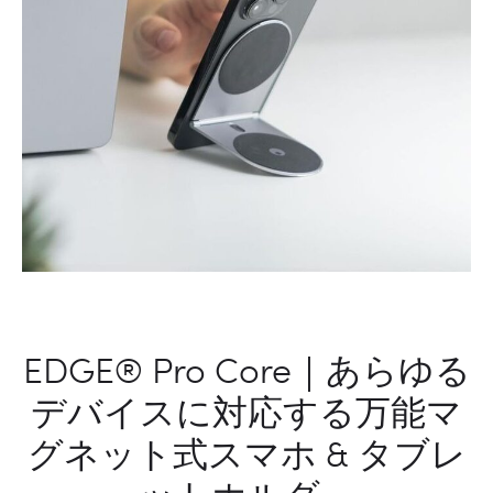
ン
ウ
ン
ド
バ
ー
EDGE® Pro Core｜あらゆる
デバイスに対応する万能マ
グネット式スマホ & タブレ