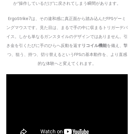
か“操作しているだけ”に戻されてしまう瞬間があります。
ErgoStrike7は、その違和感に真正面から踏み込んだFPSゲーミ
ングマウスです。見た目は、まるで手の中に収まるトリガーデバ
イス。しかも単なるガンスタイルのデザインではありません。引
き金を引くたびに手のひらへ反動を返す
リコイル機能
を備え、撃
つ、狙う、持つ、切り替えるというFPSの基本動作を、より直感
的な体験へと変えてくれます。