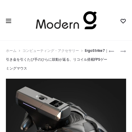
Prod
OPENDOT
ボ
ホーム
コンピューティング・アクセサリー
ErgoStrike7｜
AIR
リ
navig
引き金を引くたび手のひらに鼓動が返る、リコイル搭載FPSゲー
｜
ュ
ミングマウス
耳
ー
を
ム
ふ
ノ
さ
ブ
が
ス
ず、
ピ
音
ー
も
カ
気
ー