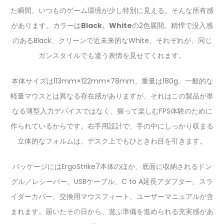
た瞬間、いつものゲーム環境が少し特別に見える。そんな所有感
があります。カラーは
Black、White
の2色展開。精悍で没入感
のあるBlack、クリーンで近未来的なWhite、それぞれが、同じ
ガンスタイルでも違う表情を見せてくれます。
本体サイズは113mm×122mm×78mm、重量は180g。一般的な
軽量マウスとは異なる存在感がありますが、それはこの製品が単
なる薄型入力デバイスではなく、握って楽しむFPS体験のために
作られているからです。右手用設計で、手の中にしっかり収まる
立体的なフォルムは、デスク上でもひときわ目を引きます。
パッケージにはErgoStrike7本体のほか、底面に収納されるドン
グル／レシーバー、USBケーブル、C to A延長アダプター、スラ
イダーカバー、交換用マウスフィート、ユーザーマニュアルが含
まれます。届いたその日から、遊ぶ準備を進められる充実感があ