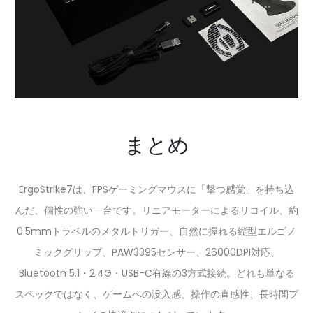
まとめ
ErgoStrike7は、FPSゲーミングマウスに「撃つ感覚」を持ち込
んだ、個性の強い一台です。リニアモーターによるリコイル、約
0.5mmトラベルのメタルトリガー、自然に握れる縦型エルゴノ
ミックグリップ、PAW3395センサー、26000DPI対応、
Bluetooth 5.1・2.4G・USB-C有線の3方式接続。どれも単なる
スペックではなく、ゲームへの没入感、操作の直感性、長時間プ