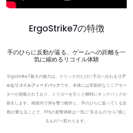
ErgoStrike7の特徴
手のひらに反動が返る、ゲームへの距離を一
気に縮めるリコイル体験
ErgoStrike7最大の魅力は、クリックのたびに手元へ伝わる
リア
ルなリコイルフィードバック
です。本体には革新的なリニアモー
ターが搭載されており、トリガーを引くと瞬時にキックバックが
発生します。画面内で弾を撃つ動作と、手のひらに返ってくる反
動が重なることで、FPSの射撃体験は一気に“見るもの”から“感じ
るもの”へ変わります。