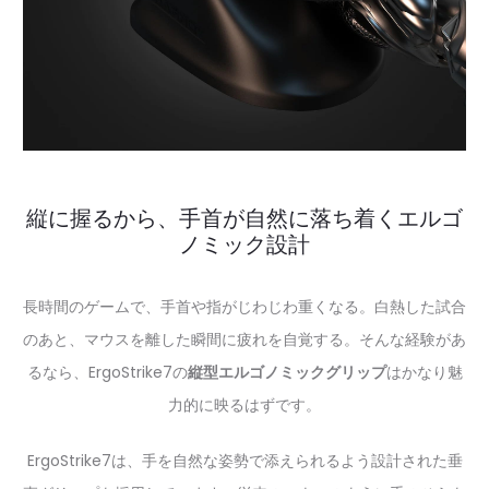
縦に握るから、手首が自然に落ち着くエルゴ
ノミック設計
長時間のゲームで、手首や指がじわじわ重くなる。白熱した試合
のあと、マウスを離した瞬間に疲れを自覚する。そんな経験があ
るなら、ErgoStrike7の
縦型エルゴノミックグリップ
はかなり魅
力的に映るはずです。
ErgoStrike7は、手を自然な姿勢で添えられるよう設計された垂