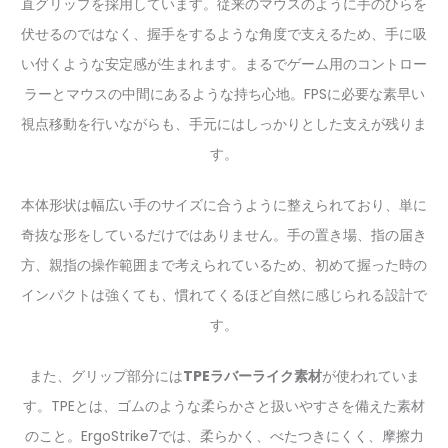
直グリップを採用しています。従来のマウスのように手のひらを
伏せるのではなく、握手をするような角度で支えるため、手に吸
い付くような安定感が生まれます。まるでゲーム用のコントロー
ラーとマウスの中間にあるような持ち心地。FPSに必要な素早い
視点移動を行いながらも、手元にはしっかりとした支えが残りま
す。
本体形状は幅広い手のサイズに合うように整えられており、単に
奇抜な形をしているだけではありません。手の置き場、指の届き
方、親指の操作範囲まで考えられているため、初めて握った時の
インパクトは強くても、慣れてくるほど自然に感じられる設計で
す。
また、グリップ部分には
TPEラバーライク素材
が使われていま
す。TPEとは、ゴムのような柔らかさと扱いやすさを備えた素材
のこと。ErgoStrike7では、柔らかく、べたつきにくく、摩擦力