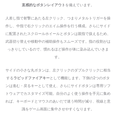
直感的なボタンレイアウト
を備えています。
人差し指で射撃にあたる左クリック、つまりメタルトリガーを操
作し、中指で右クリックのエイム操作を行う構成。さらにサイド
に配置されたスクロールホイールとボタンは親指で扱えるため、
武器切り替えや移動中の補助操作もスムーズです。指の役割がは
っきりしているので、慣れるほど操作が体に染み込んでいきま
す。
サイドの小さな丸ボタンは、左クリックのダブルクリックに相当
する
ラピッドファイアキー
として機能します。下側の2つのボタ
ンは進む・戻るキーとして使え、さらにサイドボタンは専用ソフ
トウェアでカスタマイズ可能。自分のよく使う操作を手元に集め
れば、キーボードとマウスのあいだで迷う時間が減り、視線と意
識をゲーム画面に集中させやすくなります。