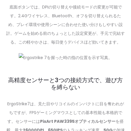
底面ボタンでは、DPIの切り替えや接続モードの変更が可能で
す。2.4Gワイヤレス、Bluetooth、オフを切り替えられるた
め、プレイ環境や使用シーンに合わせた使い分けもしやすい設
計。ゲームを始める前のちょっとした設定変更が、手元で完結す
る。この軽やかさは、毎日使うデバイスほど効いてきます。
高精度センサーと3つの接続方式で、遊び方
を縛らない
ErgoStrike7は、見た目やリコイルのインパクトに目を奪われが
ちですが、FPSゲーミングマウスとしての基本性能も本格的で
す。センサーには
PixArt PAW3395オプティカルセンサー
を搭
載。最大
26000DPI
、
650IPS
のトラッキング速度、
50G
の加速