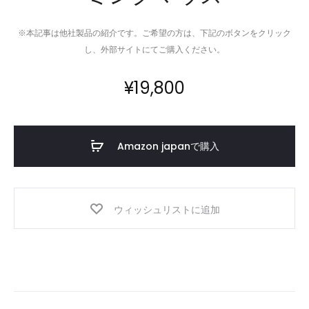
レ
と
※本記事は他社製品の紹介です。ご希望の方は、下記のボタンをクリック
ス
自
し、外部サイトにてご購入ください。
イ
由
ヤ
に
¥
19,800
ホ
す
ン
る
防
水
Amazon japanで購入
コ
ン
パ
ク
ウィッシュリストに追加
ト
ス
ピ
ー
カ
ー