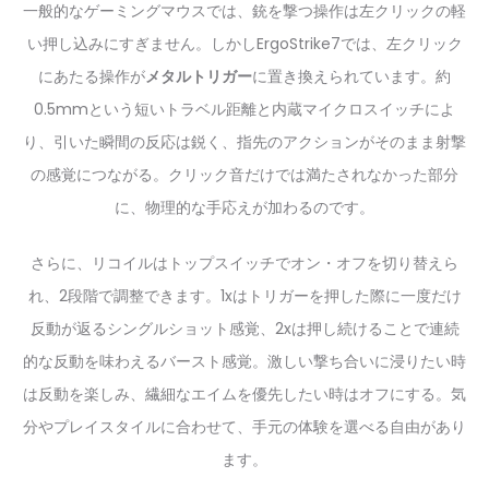
一般的なゲーミングマウスでは、銃を撃つ操作は左クリックの軽
い押し込みにすぎません。しかしErgoStrike7では、左クリック
にあたる操作が
メタルトリガー
に置き換えられています。約
0.5mmという短いトラベル距離と内蔵マイクロスイッチによ
り、引いた瞬間の反応は鋭く、指先のアクションがそのまま射撃
の感覚につながる。クリック音だけでは満たされなかった部分
に、物理的な手応えが加わるのです。
さらに、リコイルはトップスイッチでオン・オフを切り替えら
れ、2段階で調整できます。1xはトリガーを押した際に一度だけ
反動が返るシングルショット感覚、2xは押し続けることで連続
的な反動を味わえるバースト感覚。激しい撃ち合いに浸りたい時
は反動を楽しみ、繊細なエイムを優先したい時はオフにする。気
分やプレイスタイルに合わせて、手元の体験を選べる自由があり
ます。