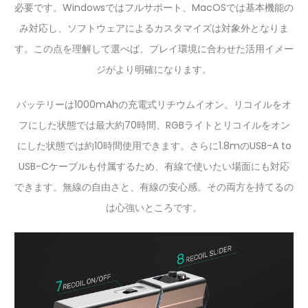
必要です。Windowsではフルサポート、MacOSでは基本機能の
み対応し、ソフトウェアによるカスタマイズは対象外となりま
す。この点を理解して選べば、プレイ環境に合わせた活用イメー
ジがより明確になります。
バッテリーは1000mAhの充電式リチウムイオン。リコイルをオ
フにした状態では最大約70時間、RGBライトとリコイルをオン
にした状態では約10時間使用できます。さらに1.8mのUSB-A to
USB-Cケーブルも付属するため、有線で使いたい場面にも対応
できます。無線の自由さと、有線の安心感。その両方を持てるの
は心強いところです。