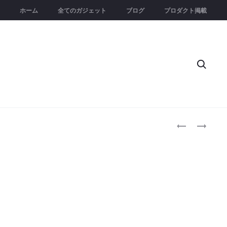
ホーム
全てのガジェット
ブログ
プロダクト掲載
Searc
Produc
GENKI
DM001B
AUDIO
–
naviga
LITE
B
｜
｜
軽
プ
量
ラ
で
モ
カ
デ
ラ
ル