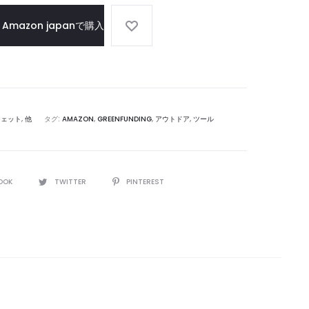
Amazon japanで購入
ジェット
,
他
タグ:
AMAZON
,
GREENFUNDING
,
アウトドア
,
ツール
OOK
TWITTER
PINTEREST