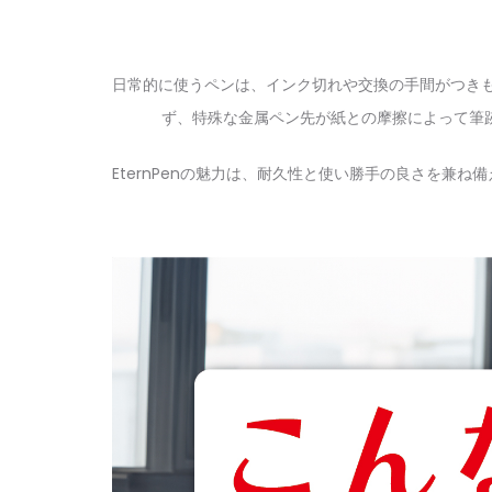
日常的に使うペンは、インク切れや交換の手間がつきも
ず、特殊な金属ペン先が紙との摩擦によって筆
EternPenの魅力は、耐久性と使い勝手の良さを