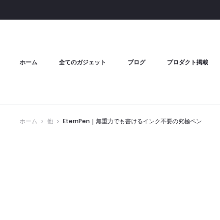
ホーム
全てのガジェット
ブログ
プロダクト掲載
ホーム
他
EternPen｜無重力でも書けるインク不要の究極ペン