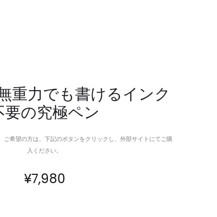
フ
感
ル
覚
な
で
BLUETOOTH
楽
オ
し
ー
む
デ
高
en｜無重力でも書けるインク
ィ
級
不要の究極ペン
オ
筆
ア
記
ダ
具
。ご希望の方は、下記のボタンをクリックし、外部サイトにてご購
プ
入ください。
タ
ー
¥
7,980