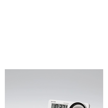
ト
場
ロ
所
ー
を
ル
取
機
ら
能
な
搭
い
載
1
ポ
人
ー
分
タ
電
ブ
気
ル
鍋
BLUETOO
ス
ピ
ー
カ