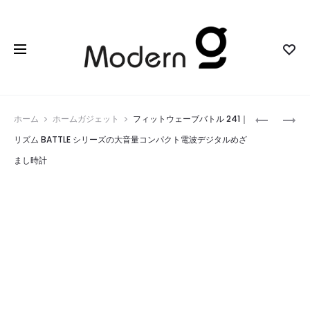
Prod
BROMLEY
コ
ホーム
ホームガジェット
フィットウェーブバトル 241｜
750
ロ
navig
リズム BATTLE シリーズの大音量コンパクト電波デジタルめざ
｜
ン
まし時計
MARSHAL
｜
初
コ
の
ン
サ
パ
ウ
ク
ン
ト
ド
設
コ
計
ン
で