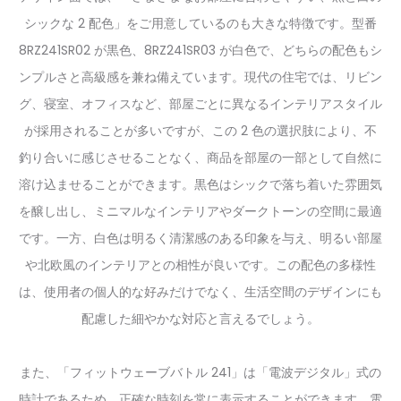
シックな 2 配色」をご用意しているのも大きな特徴です。型番
8RZ241SR02 が黒色、8RZ241SR03 が白色で、どちらの配色もシ
ンプルさと高級感を兼ね備えています。現代の住宅では、リビン
グ、寝室、オフィスなど、部屋ごとに異なるインテリアスタイル
が採用されることが多いですが、この 2 色の選択肢により、不
釣り合いに感じさせることなく、商品を部屋の一部として自然に
溶け込ませることができます。黒色はシックで落ち着いた雰囲気
を醸し出し、ミニマルなインテリアやダークトーンの空間に最適
です。一方、白色は明るく清潔感のある印象を与え、明るい部屋
や北欧風のインテリアとの相性が良いです。この配色の多様性
は、使用者の個人的な好みだけでなく、生活空間のデザインにも
配慮した細やかな対応と言えるでしょう。
また、「フィットウェーブバトル 241」は「電波デジタル」式の
時計であるため、正確な時刻を常に表示することができます。電