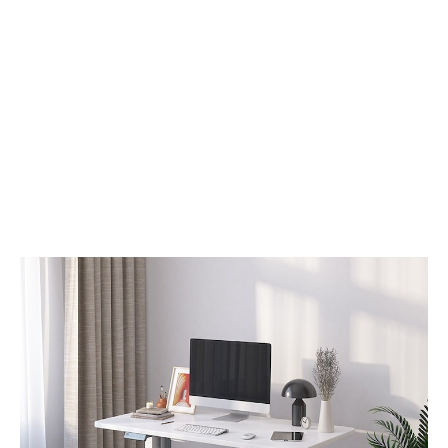
ー
調
ム
理
シ
器
ア
具、
タ
革
ー
新
用
の
プ
原
レ
点
ミ
ア
ム
サ
ウ
ン
ド
バ
ー