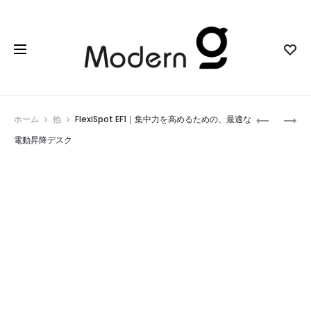
Prod
SONOS
OLLIS
ホーム
他
FlexiSpot EF1｜集中力を高めるための、最適な
ARC
THE
navig
電動昇降デスク
ULTRA
FOUNDRY
｜
PAN
没
｜
入
一
感
生
を
モ
極
ノ
め
の
た
鋳
ホ
鉄