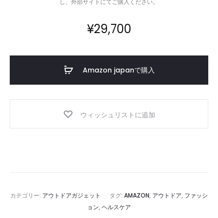
し、外部サイトにてご購入ください。
体
型
¥
29,700
空
気
清
Amazon japanで購入
浄
機
ウィッシュリストに追加
カテゴリー:
アウトドアガジェット
タグ:
AMAZON
,
アウトドア
,
ファッシ
ョン
,
ヘルスケア