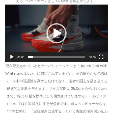
える「パートナー」としての存在意義を持ちます。
動
画
プ
レ
ー
ヤ
ー
00:00
00:30
現在販売されているカラーバリエーションは「Urgent Red with
White and Black」に限定されていますが、その鮮やかな色彩は
レース中の視認性を高めるだけでなく、走者の闘志を掻き立てる
視覚的な刺激を与えます。サイズ展開は 25.0cm から 29.0cm
まで、幅は D 幅を標準として用意されていますが、一部サイズ
については在庫状況に注意が必要です。過去のレビューからは
「非常に軽い」「記録更新に値する」という実際の使用感が伝わ