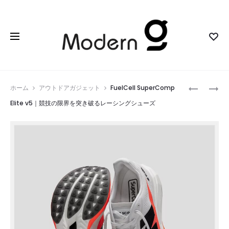
Prod
PETAIR
INZONE
ホーム
アウトドアガジェット
FuelCell SuperComp
PRO
MOUSE-
navig
Elite v5｜競技の限界を突き破るレーシングシューズ
P3I
A
SAND
｜
｜
プ
セ
ロ
ン
の
サ
競
ー
技
搭
力
載
を
で
支