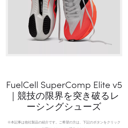
人
え
と
る
ペ
ワ
ッ
イ
ト
ヤ
の
レ
共
ス
存
ゲ
を
ー
快
ミ
適
ン
FuelCell SuperComp Elite v5
に
グ
｜競技の限界を突き破るレ
す
マ
る
ウ
ーシングシューズ
ベ
ス
ッ
ド
※本記事は他社製品の紹介です。ご希望の方は、下記のボタンをクリック
一