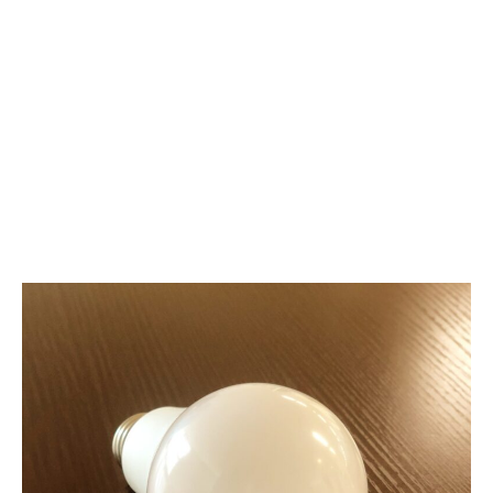
ン
を
プ
切
｜
り
鮮
開
や
く
か
革
な
新
光
的
で
デ
生
バ
活
イ
を
ス
彩
る
ス
マ
ー
ト