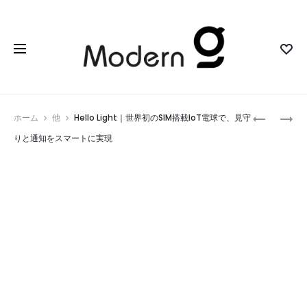
Prod
HUE
INTELLIG
ホーム
他
Hello Light｜世界初のSIM搭載IoT電球で、見守
E26
TECH-
navig
りと通知をスマートに実現
フ
ENABLED
ル
｜
カ
空
ラ
気
ー
入
シ
れ
ン
の
グ
新
ル
時
ラ
代