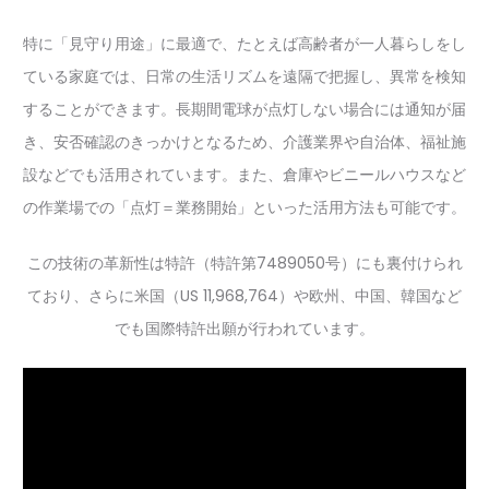
特に「見守り用途」に最適で、たとえば高齢者が一人暮らしをし
ている家庭では、日常の生活リズムを遠隔で把握し、異常を検知
することができます。長期間電球が点灯しない場合には通知が届
き、安否確認のきっかけとなるため、介護業界や自治体、福祉施
設などでも活用されています。また、倉庫やビニールハウスなど
の作業場での「点灯＝業務開始」といった活用方法も可能です。
この技術の革新性は特許（特許第7489050号）にも裏付けられ
ており、さらに米国（US 11,968,764）や欧州、中国、韓国など
でも国際特許出願が行われています。