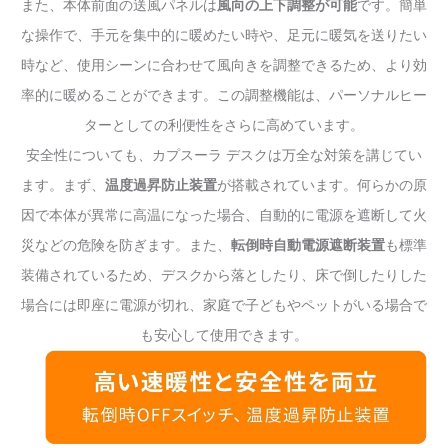
また、本体前面の送風パネルは
風向の上下調整が可能
です。簡単
な操作で、手元を集中的に暖めたい時や、足元に暖気を送りたい
時など、使用シーンに合わせて風向きを調整できるため、より効
率的に暖めることができます。この調整機能は、パーソナルヒー
ターとしての利便性をさらに高めています。
安全性についても、カプスーラ デスクは万全な対策を講じてい
ます。まず、
温度過昇防止装置
が搭載されています。何らかの原
因で本体が異常に高温になった場合、自動的に電源を遮断して火
災などの危険を防ぎます。また、
転倒時自動電源遮断装置
も標準
装備されているため、デスクから落としたり、床で倒したりした
場合には即座に電源が切れ、家庭で子どもやペットがいる場合で
も安心して使用できます。