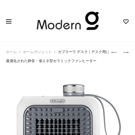
Prod
コ
BOOX
ホーム
ホームガジェット
カプスーラ デスク｜デスク用に
ネ
PALMA2
navig
最適化された静音・省エネ型セラミックファンヒーター
ゴ
｜
（KONEG
ス
｜
マ
ニ
ホ
ャ
サ
ン
イ
と
ズ
も
で
平
実
和
現