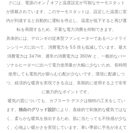
クには、電源のオン / オフと温度設定が可能なサーモスタット
が搭載されています。このサーモスタットは、設定した温度に室
内が到達すると自動的に運転を停止し、温度が低下すると再び運
転を再開するため、不要な電力消費を抑制できます。
具体的には、デロンギの従来型ファンヒーターであるベンドライ
ンシリーズに比べて、消費電力を 5.5 倍も低減しています。最大
消費電力は 347W、通常の消費電力は 360W と、一般的なパー
ソナルヒーターに比べて電力使用量が大幅に少ないため、長時間
使用しても電気代が膨らむ心配が少ないです。環境に配慮しつ
つ、経済的な暖房を実現できる点は、長期的に使用する上で非常
に魅力的なポイントです。
暖気の質についても、カプスーラ デスクは独特の工夫をしてい
ます。
独自のグリッド設計
により、直線的で刺激的な暖気ではな
く、柔らかな暖気を放出するため、肌に当たっても不快感が少な
く、心地よい暖かさを実現しています。寒い季節に手先が冷えて