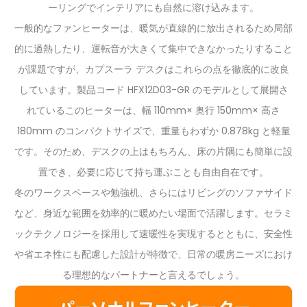
ーリングでインテリアにも自然に溶け込みます。
一般的なファンヒーターは、暖気が直線的に放出されるため局部
的に過熱したり、運転音が大きくて集中できなかったりすること
が課題ですが、カプスーラ デスクはこれらの点を徹底的に改良
しています。製品コード HFX12D03-GR のモデルとして展開さ
れているこのヒーターは、幅 110mm× 奥行 150mm× 高さ
180mm のコンパクトサイズで、重量もわずか 0.878kg と軽量
です。そのため、デスクの上はもちろん、床の片隅にも簡単に設
置でき、必要に応じて持ち運ぶことも自由自在です。
冬のワークスペースや勉強机、さらにはリビングのソファサイド
など、身近な範囲を効率的に暖めたい場面で活躍します。セラミ
ックテクノロジーを採用して速暖性を実現するとともに、安全性
や省エネ性にも配慮した設計が特徴で、日常の暖房ニーズにおけ
る理想的なパートナーと言えるでしょう。