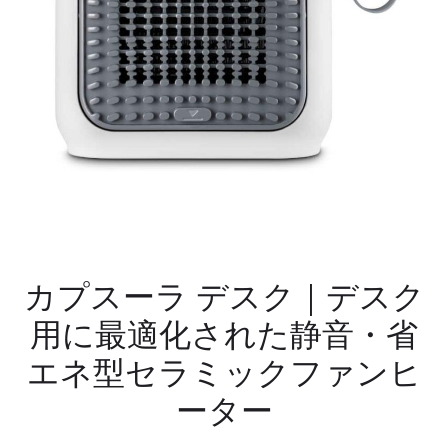
な
す
４
る
マ
次
ス
世
並
代
べ
電
ボ
子
ー
ペ
ド
ー
ゲ
パ
ー
ー
カプスーラ デスク｜デスク
ム
体
用に最適化された静音・省
&
験
オ
エネ型セラミックファンヒ
ブ
ジ
ーター
ェ