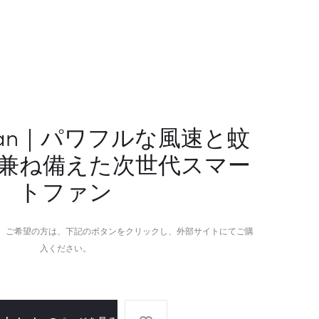
ッ
境
テ
を
リ
形
ー
に
切
す
れ」
る、
と
折
 Fan｜パワフルな風速と蚊
は
り
兼ね備えた次世代スマー
無
た
縁
た
トファン
の
み
ラ
式
イ
マ
。ご希望の方は、下記のボタンをクリックし、外部サイトにてご購
フ
グ
入ください。
ス
ネ
タ
ッ
イ
ト
ル
ワ