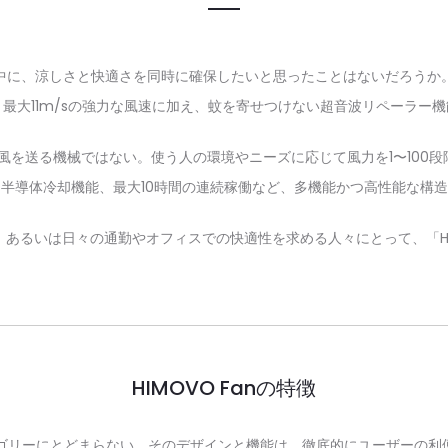
に、涼しさと快適さを同時に確保したいと思ったことはないだろうか。
バイスは、最大11m/sの強力な風速に加え、蚊を寄せつけない超音波リペー
を送る機械ではない。使う人の環境やニーズに応じて風力を1〜100段
半導体冷却機能、最大10時間の連続稼働など、多機能かつ高性能な構
あるいは日々の通勤やオフィスでの快適性を求める人々にとって、「HIM
HIMOVO Fanの特徴
うカテゴリーにとどまらない。そのデザインと機能は、徹底的にユーザーの