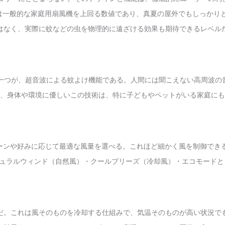
れは一般的な家庭用扇風機を上回る数値であり、真夏の屋外でもしっか
はなく、実際に蚊などの虫を物理的に遠ざける効果も期待できるレベル
の一つが、超音波による蚊よけ機能である。人間には聞こえない高周波
、身体や環境に優しいこの技術は、特に子どもやペットがいる家庭にも
シーンや好みに応じて最適な風量を選べる。これほど細かく風を制御で
チュラルウィンド（自然風）・クールブリーズ（冷却風）・エコモードと
だ。これは風そのものを冷却する仕組みで、気温そのものが高い状況で