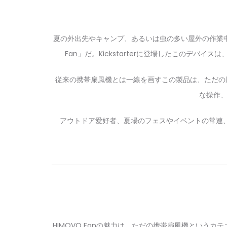
夏の外出先やキャンプ、あるいは虫の多い屋外の作業中
Fan」だ。Kickstarterに登場したこのデ
従来の携帯扇風機とは一線を画すこの製品は、ただの風
な操作、
アウトドア愛好者、夏場のフェスやイベントの常連、
HIMOVO Fanの魅力は、ただの携帯扇風機とい