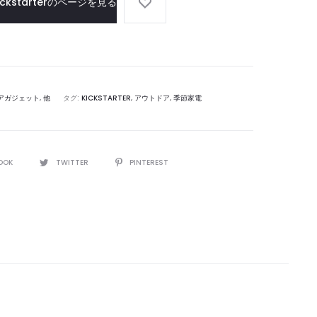
ickstarterのページを見る
へ
イ
ヤ
レ
ス
充
アガジェット
,
他
タグ:
KICKSTARTER
,
アウトドア
,
季節家電
電
ス
タ
ン
OOK
TWITTER
PINTEREST
ド
＆
ド
ッ
ク