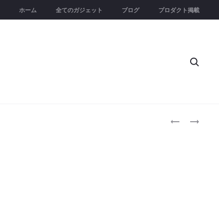
ホーム
全てのガジェット
ブログ
プロダクト掲載
Searc
Produc
TACTICAL
DOCKTECH™
EDC
｜
naviga
MODULAR
未
POWER
来
BANK
の
｜
デ
も
ス
う
ク
「バ
環