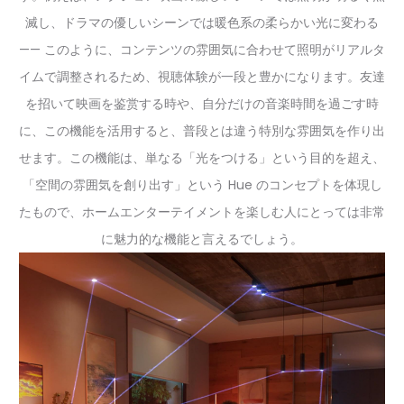
滅し、ドラマの優しいシーンでは暖色系の柔らかい光に変わる
—— このように、コンテンツの雰囲気に合わせて照明がリアルタ
イムで調整されるため、視聴体験が一段と豊かになります。友達
を招いて映画を鉴赏する時や、自分だけの音楽時間を過ごす時
に、この機能を活用すると、普段とは違う特別な雰囲気を作り出
せます。この機能は、単なる「光をつける」という目的を超え、
「空間の雰囲気を創り出す」という Hue のコンセプトを体現し
たもので、ホームエンターテイメントを楽しむ人にとっては非常
に魅力的な機能と言えるでしょう。