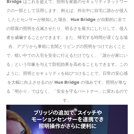
Bridge
はこれを超えて、照明を家庭のセキュリティネットワー
クの一部として活用します。例えば、外出中に自宅に誰かが侵入
したとセンサーが検知した場合、
Hue Bridge
が自動的に全て
の部屋の照明を点滅させたり、明るさを最大にしたりして、侵入
者を威嚇することができます。また、帰宅する時間が遅くなる場
合、アプリから事前に玄関とリビングの照明をつけておくこと
で、暗い中での入宅を安全に行えるだけでなく、「誰かが家にい
る」という印象を与えて防犯効果を高めることもできます。この
ように、照明とセキュリティを結びつけることで、日常の安心感
を大幅に向上させるのが
Hue Bridge
の強みです。照明が単な
る「明かり」ではなく、「安全を守るパートナー」に変わるので
す。