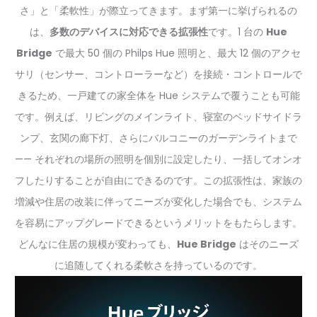
さ」と「柔軟性」が際立ってきます。まず第一に挙げられるの
は、
多数のデバイスに対応できる拡張性
です。1 台の
Hue
Bridge
で最大 50 個の Philps Hue 照明と、最大 12 個のアクセ
サリ（センサー、コントローラーなど）を接続・コントロールで
きるため、一戸建ての家全体を Hue システムで覆うことも可能
です。例えば、リビングのメインライト、寝室のベッドサイドラ
ンプ、玄関の廊下灯、さらにバルコニーのガーデンライトまで
—— それぞれの場所の照明を個別に設定したり、一括してオンオ
フしたりすることが自由にできるのです。この拡張性は、家族の
増減や住居の改装に伴ってニーズが変化した場合でも、システム
を容易にアップグレードできるというメリットをもたらします。
どんなに住居の規模が変わっても、
Hue Bridge
はそのニーズ
に追随してくれる柔軟さを持っているのです。