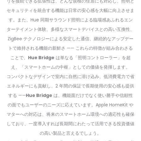
リを接続できる拡張性は、どんな規模の住居にも対応し、照明と
セキュリティを統合する機能は日常の安心感を大幅に向上させま
す。また、Hue 同期サラウンド照明による臨場感あふれるエン
ターテイメント体験、多様なスマートデバイスとの高い互換性、
ZigBee テクノロジーによる安定した通信、継続的なアップデー
トで維持される機能の新鮮さ —— これらの特徴が組み合わさる
ことで、
Hue Bridge
は単なる「照明コントローラー」を超
え、「スマートホームの中枢」としての価値を発揮します。
コンパクトなデザインで室内に自然に溶け込み、低消費電力で省
エネルギーにも貢献し、2 年間の保証で長期使用の安心感も提供
する ——
Hue Bridge
は、機能面だけでなく使い勝手や信頼性
の面でもユーザーのニーズに応えています。Apple HomeKit や
マターへの対応は、将来のスマートホーム環境への適応性も確保
しており、一度導入すれば長期間にわたって活用できる投資価値
の高い製品と言えるでしょう。