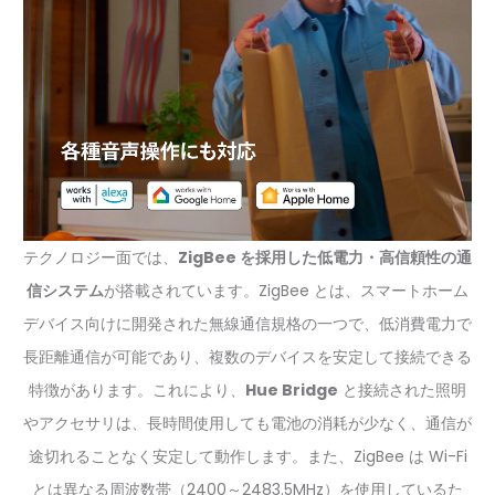
テクノロジー面では、
ZigBee を採用した低電力・高信頼性の通
信システム
が搭載されています。ZigBee とは、スマートホーム
デバイス向けに開発された無線通信規格の一つで、低消費電力で
長距離通信が可能であり、複数のデバイスを安定して接続できる
特徴があります。これにより、
Hue Bridge
と接続された照明
やアクセサリは、長時間使用しても電池の消耗が少なく、通信が
途切れることなく安定して動作します。また、ZigBee は Wi-Fi
とは異なる周波数帯（2400～2483.5MHz）を使用しているた