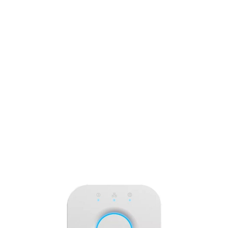
心
家
者
族
に
み
も
ん
優
な
し
が
い
楽
全
し
自
め
動
る
マ
ル
チ
カ
ラ
ー
対
応