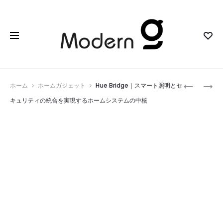
Prod
BAMBU
BLOKUS™
ホーム
ホームガジェット
Hue Bridge｜スマート照明とセ
LAB
｜
navig
キュリティの統合を実現するホームシステムの中核
A1
MATTEL
MINI
GAMES
3D
の
プ
陣
リ
取
ン
り
タ
ゲ
ー
ー
｜
ム
初
で