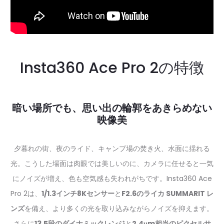
Insta360 Ace Pro 2の特徴
暗い場所でも、思い出の輪郭をあきらめない
映像美
夕暮れの街、夜のライド、キャンプ場の焚き火、水面に揺れる
光。こうした場面は肉眼では美しいのに、カメラに任せると一気
にノイズが増え、色も空気感も失われがちです。Insta360 Ace
Pro 2は、
1/1.3インチ8Kセンサー
と
F2.6のライカ SUMMARIT レ
ンズ
を備え、より多くの光を取り込みながらノイズを抑えます。
さらに
13.5段のダイナミックレンジ
と
2.4μm相当のピクセルサ