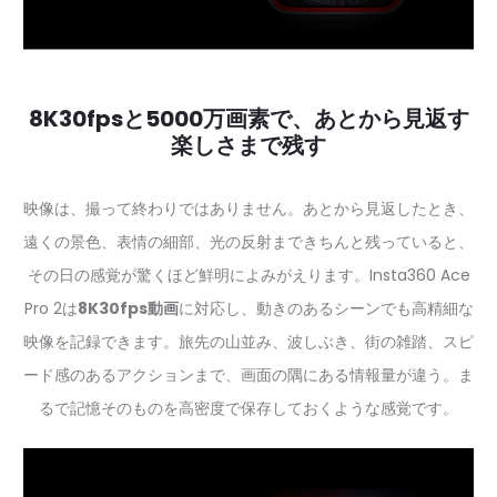
8K30fpsと5000万画素で、あとから見返す
楽しさまで残す
映像は、撮って終わりではありません。あとから見返したとき、
遠くの景色、表情の細部、光の反射まできちんと残っていると、
その日の感覚が驚くほど鮮明によみがえります。Insta360 Ace
Pro 2は
8K30fps動画
に対応し、動きのあるシーンでも高精細な
映像を記録できます。旅先の山並み、波しぶき、街の雑踏、スピ
ード感のあるアクションまで、画面の隅にある情報量が違う。ま
るで記憶そのものを高密度で保存しておくような感覚です。