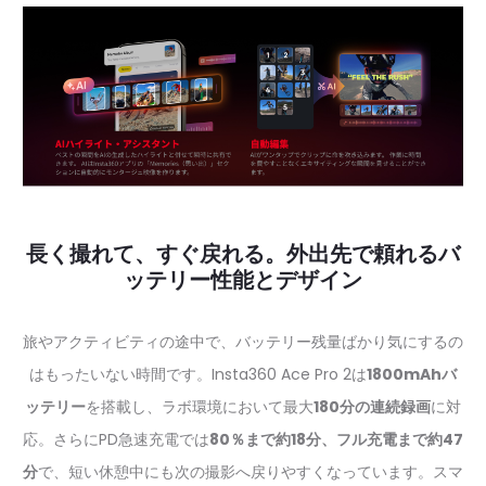
長く撮れて、すぐ戻れる。外出先で頼れるバ
ッテリー性能とデザイン
旅やアクティビティの途中で、バッテリー残量ばかり気にするの
はもったいない時間です。Insta360 Ace Pro 2は
1800mAhバ
ッテリー
を搭載し、ラボ環境において最大
180分の連続録画
に対
応。さらにPD急速充電では
80％まで約18分、フル充電まで約47
分
で、短い休憩中にも次の撮影へ戻りやすくなっています。スマ