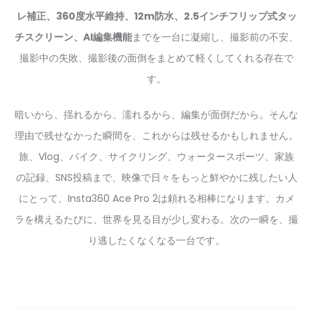
レ補正、360度水平維持、12m防水、2.5インチフリップ式タッ
チスクリーン、AI編集機能
までを一台に凝縮し、撮影前の不安、
撮影中の失敗、撮影後の面倒をまとめて軽くしてくれる存在で
す。
暗いから、揺れるから、濡れるから、編集が面倒だから。そんな
理由で残せなかった瞬間を、これからは残せるかもしれません。
旅、Vlog、バイク、サイクリング、ウォータースポーツ、家族
の記録、SNS投稿まで、映像で日々をもっと鮮やかに残したい人
にとって、Insta360 Ace Pro 2は頼れる相棒になります。カメ
ラを構えるたびに、世界を見る目が少し変わる。次の一瞬を、撮
り逃したくなくなる一台です。