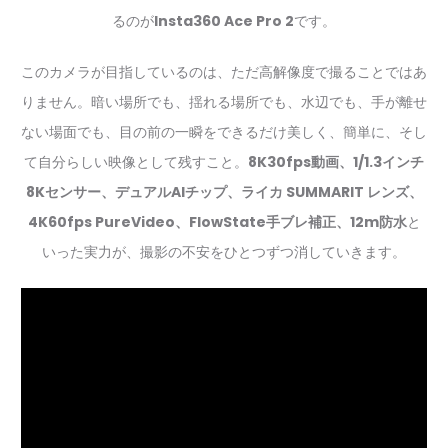
るのが
Insta360 Ace Pro 2
です。
このカメラが目指しているのは、ただ高解像度で撮ることではあ
りません。暗い場所でも、揺れる場所でも、水辺でも、手が離せ
ない場面でも、目の前の一瞬をできるだけ美しく、簡単に、そし
て自分らしい映像として残すこと。
8K30fps動画、1/1.3インチ
8Kセンサー、デュアルAIチップ、ライカ SUMMARIT レンズ、
4K60fps PureVideo、FlowState手ブレ補正、12m防水
と
いった実力が、撮影の不安をひとつずつ消していきます。