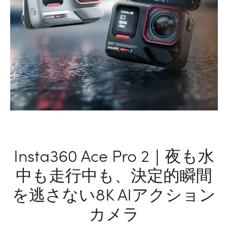
ン
受
信
機
Insta360 Ace Pro 2｜夜も水
中も走行中も、決定的瞬間
を逃さない8K AIアクション
カメラ