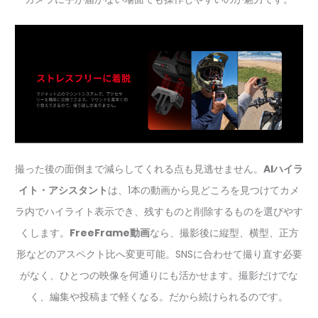
撮った後の面倒まで減らしてくれる点も見逃せません。
AIハイラ
イト・アシスタント
は、1本の動画から見どころを見つけてカメ
ラ内でハイライト表示でき、残すものと削除するものを選びやす
くします。
FreeFrame動画
なら、撮影後に縦型、横型、正方
形などのアスペクト比へ変更可能。SNSに合わせて撮り直す必要
がなく、ひとつの映像を何通りにも活かせます。撮影だけでな
く、編集や投稿まで軽くなる。だから続けられるのです。