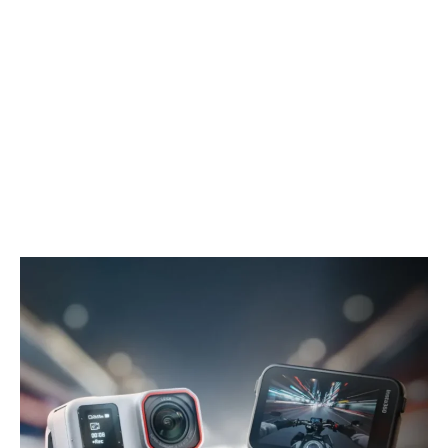
分
し
け
さ
る
を
完
断
全
ち
ワ
切
イ
る、
ヤ
パ
レ
ズ
ス
ル
ゲ
型
ー
ワ
ミ
イ
ン
ヤ
グ
レ
イ
ス
ヤ
HD
ホ
送