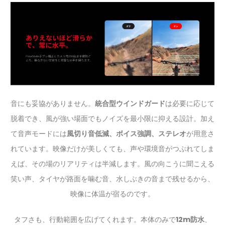
音にも妥協がありません。
統合型ウインドガード
は必要に応じて
脱着でき、風が強い場面でもノイズを最小限に抑える設計。加え
て音声モードには
風切り音低減、ボイス強調、ステレオ
が用意さ
れています。映像だけが美しくても、声や環境音がつぶれてしま
えば、その場のリアリティは半減します。風の向こうに聞こえる
笑い声、タイヤが路面を噛む音、水しぶきの音まで残せるから、
映像に体温が宿るのです。
タフさも、行動範囲を広げてくれます。本体のみで
12m防水
、