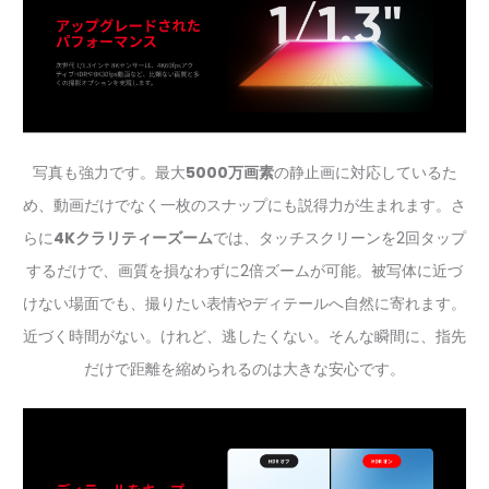
写真も強力です。最大
5000万画素
の静止画に対応しているた
め、動画だけでなく一枚のスナップにも説得力が生まれます。さ
らに
4Kクラリティーズーム
では、タッチスクリーンを2回タップ
するだけで、画質を損なわずに2倍ズームが可能。被写体に近づ
けない場面でも、撮りたい表情やディテールへ自然に寄れます。
近づく時間がない。けれど、逃したくない。そんな瞬間に、指先
だけで距離を縮められるのは大きな安心です。