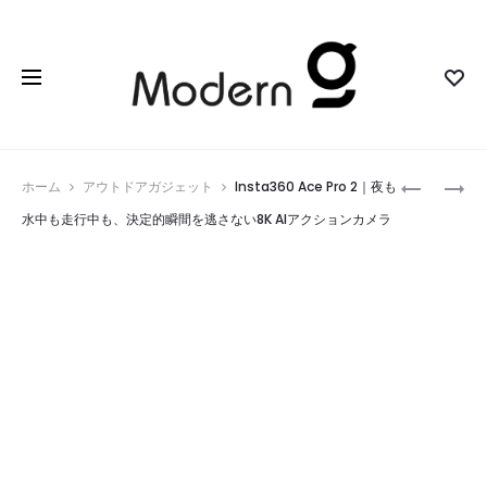
Prod
INZONE
MOUSEA
ホーム
アウトドアガジェット
Insta360 Ace Pro 2｜夜も
BUDS
G1
navig
水中も走行中も、決定的瞬間を逃さない8K AIアクションカメラ
｜
｜
勝
ケ
利
ー
の
ブ
気
ル
配
の
ま
わ
で
ず
聴
ら
き
わ