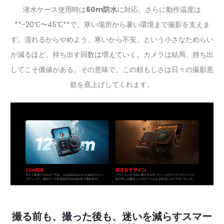
潜水ケース使用時は
60m防水
に対応。さらに動作温度は
**-20℃〜45℃**で、寒い場所から暑い環境まで撮影を支えま
す。濡れるからやめよう、寒いから不安、という小さなためらい
が減るほど、持ち出す回数は増えていく。カメラは結局、持ち出
してこそ価値がある。その意味で、この頼もしさは日々の撮影意
欲を底上げしてくれます。
撮る前も、撮った後も、迷いを減らすスマー