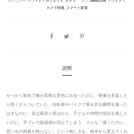
カテゴリー:
アウトドアガジェット
,
カメラ
タグ:
AMAZON
,
アウトドア
,
カメラ関連
,
スマート家電
SHARE
説明
せっかく旅先で胸が高鳴る景色に出会ったのに、映像を見返した
ら暗くざらついていた。自転車やバイクで風を切る瞬間を撮った
はずなのに、音は風切り音ばかり。子どもや仲間の笑顔を残した
いのに、手ブレで臨場感が消えてしまう。そんな「撮ったのに、
思い出の熱量が残らない」という悔しさを、根本から変えてくれ