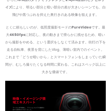
イズ
により、明るい部分と暗い部分の差が大きいシーンでも、白
飛びや黒つぶれを抑えた奥行きのある映像を狙えます。
とくに頼もしいのが、低照度撮影モードの
PureVideo
です。最
大
4K60fps
に対応し、夜の動きまで滑らかに残せるため、暗い
から撮影をやめる、という選択をしなくて済みます。街灯の下を
走る自転車、夜景を背にしたVlog、薄暗い室内でのイベント。
これまで「どうせ暗いから」とスマートフォンをしまっていた瞬
間が、むしろ撮りたくなる時間に変わる。これはスペック以上に
大きな価値です。