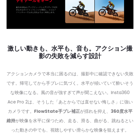
激しい動きも、水平も、音も。アクション撮
影の失敗を減らす設計
アクションカメラで本当に困るのは、撮影中に確認できない失敗
です。帰宅してから手ブレに気づく。水平が傾いていて酔いそう
な映像になる。風の音が強すぎて声が聞こえない。Insta360
Ace Pro 2は、そうした「あとからでは直せない悔しさ」に強い
カメラです。
FlowState手ブレ補正
が揺れを抑え、
360度水平
維持
が映像を水平に保つため、走る、滑る、曲がる、跳ねるとい
った動きの中でも、視聴しやすい滑らかな映像を狙えます。