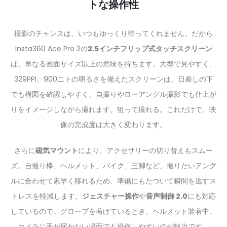
トな操作性
撮影のチャンスは、いつもゆっくり待ってくれません。だから
Insta360 Ace Pro 2の
2.5インチフリップ式タッチスクリーン
は、単なる画面サイズ以上の意味を持ちます。大型で見やすく、
329PPI、900ニトの明るさを備えたスクリーンは、日差しの下
でも構図を確認しやすく、自撮りやローアングル撮影でも仕上が
りをイメージしながら撮れます。狙って撮れる。これだけで、映
像の完成度は大きく変わります。
さらに
磁気マウント
により、アクセサリーの切り替えもスムー
ズ。自撮り棒、ヘルメット、バイク、三脚など、撮りたいアング
ルに合わせて素早く移れるため、準備にもたついて瞬間を逃すス
トレスを軽減します。
ジェスチャー操作
や
音声制御 2.0
にも対応
しているので、グローブを着けているとき、ヘルメット装着中、
カメラに手が届かない場面でも操作しやすいのが魅力です。