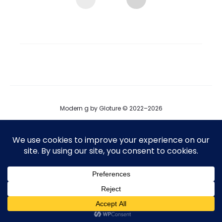
Modern g by Gloture © 2022–2026
ブログ
運営会社
プロダクト掲載
T
F
I
w
a
n
i
c
s