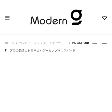
Prod
INZONE
INZONE
ホーム
コンピューティング・アクセサリー
INZONE Mat-
E9
MAT-
navig
F｜プロの競技力を引き出すゲーミングマウスパッド
｜
D
プ
｜
ロ
プ
の
ロ
競
の
技
精
現
度
場
を
を
再
変
現