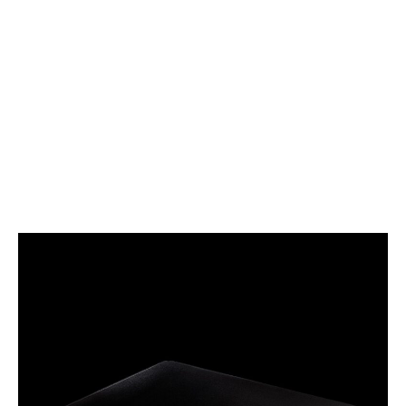
え
す
る
る
ゲ
ゲ
ー
ー
ミ
ミ
ン
ン
グ
グ
イ
マ
ヤ
ウ
ホ
ス
ン
パ
の
ッ
新
ド
基
準