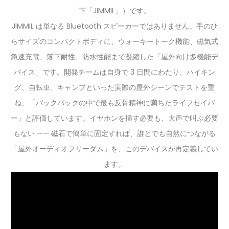
下「JIMMIL」）です。
JIMMIL は単なる Bluetooth スピーカーではありません。手のひ
らサイズのコンパクトボディに、ウォーキートーク機能、磁気式
急速充電、落下耐性、防水性能まで凝縮した「屋外向け多機能デ
バイス」です。開発チームは自身で 3 日間にわたり、ハイキン
グ、自転車、キャンプといった実際の屋外シーンでテストを重
ね、「バックパックの中で最も反骨精神に満ちたライフセイバ
ー」と評価しています。イヤホンを挿す必要も、大声で叫ぶ必要
もない —— 磁石で簡単に固定すれば、誰とでも自然につながる
「屋外オーディオフリーダム」を、このデバイスが再定義してい
ます。