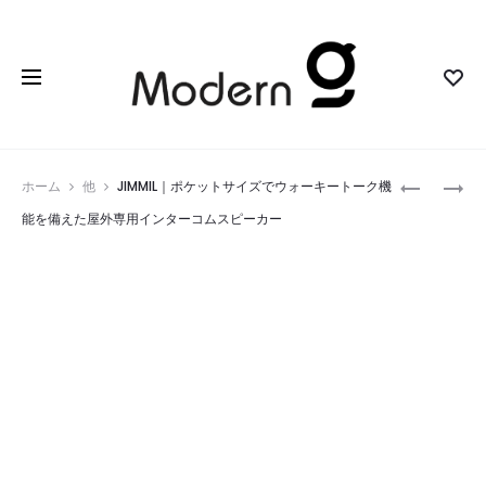
Prod
EDGEFO
MINGMI
ホーム
他
JIMMIL｜ポケットサイズでウォーキートーク機
｜
｜
navig
能を備えた屋外専用インターコムスピーカー
機
4K
械
タ
式
ッ
角
チ
度
プ
ロ
ロ
ッ
ジ
ク
ェ
で
ク
安
タ