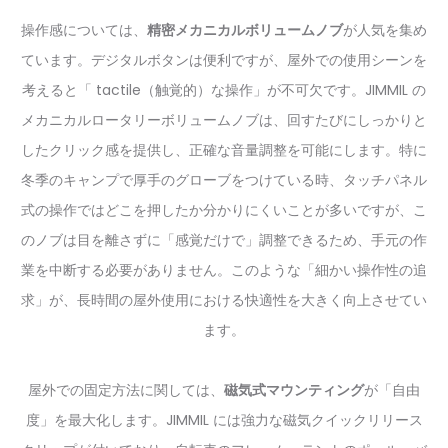
操作感については、
精密メカニカルボリュームノブ
が人気を集め
ています。デジタルボタンは便利ですが、屋外での使用シーンを
考えると「 tactile（触覚的）な操作」が不可欠です。JIMMIL の
メカニカルロータリーボリュームノブは、回すたびにしっかりと
したクリック感を提供し、正確な音量調整を可能にします。特に
冬季のキャンプで厚手のグローブをつけている時、タッチパネル
式の操作ではどこを押したか分かりにくいことが多いですが、こ
のノブは目を離さずに「感覚だけで」調整できるため、手元の作
業を中断する必要がありません。このような「細かい操作性の追
求」が、長時間の屋外使用における快適性を大きく向上させてい
ます。
屋外での固定方法に関しては、
磁気式マウンティング
が「自由
度」を最大化します。JIMMIL には強力な磁気クイックリリース