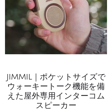
磨
に
セ
応
ッ
え
ト
る
多
機
能
デ
バ
イ
ス
JIMMIL｜ポケットサイズで
ウォーキートーク機能を備
えた屋外専用インターコム
スピーカー