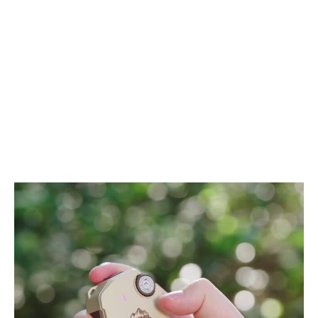
定
ー
研
＆
ぎ
プ
を
リ
実
ン
現
タ
す
ー
る
2-
ポ
IN-
ー
1
タ
キ
ブ
ッ
ル
ズ・
精
チ
密
ー
刃
ム・
物
家
研
庭