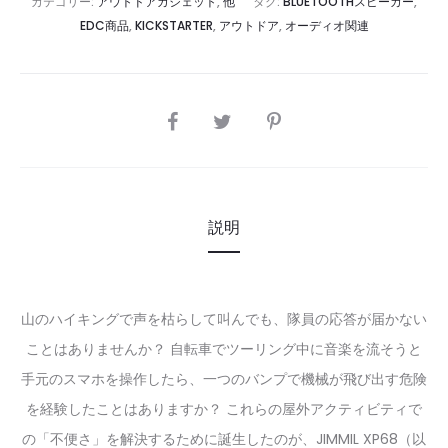
カテゴリー:
アウトドアガジェット
,
他
タグ:
BLUETOOTHスピーカー
,
EDC商品
,
KICKSTARTER
,
アウトドア
,
オーディオ関連
SHARE
説明
山のハイキングで声を枯らして叫んでも、隊員の応答が届かない
ことはありませんか？ 自転車でツーリング中に音楽を流そうと
手元のスマホを操作したら、一つのバンプで機械が飛び出す危険
を経験したことはありますか？ これらの屋外アクティビティで
の「不便さ」を解決するために誕生したのが、JIMMIL XP68（以