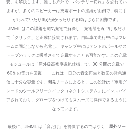
安」を解決します。誰しも户外で「バッテリー切れ」を恐れてい
ますが、多くのスピーカーは充電ポートの接続が面倒で、特に手
が汚れていたり風が強かったりする時はさらに困難です。
JIMMIL はこの課題を磁気充電で解決し、充電器を近づけるだけ
で「クリック」と正確に接続されます。自転車で走行中にはフレ
ームに固定しながら充電し、キャンプ中にはテントのポールやス
トーブのラックに吸着させて充電することも可能です。この充電
モジュールは「屋外級高密度磁気仕様」で、30 分間の充電で
60% の電力を回復 —— これは一日分の音楽再生と数回の緊急通
信に十分な容量です。開発チームによると、この設計は「軍用グ
レードのツールフリークイックコネクトシステム」にインスパイ
アされており、グローブをつけてもスムーズに操作できるように
なっています。
最後に、JIMMIL は「音だけ」を提供するのではなく、
屋外ソー