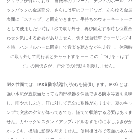
クリップが付いており、自転車のフレーム、テントのポール、バ
ックパックの金属部分、さらには車のフードなど、あらゆる金属
表面に「スナップ」と固定できます。手持ちのウォーキートーク
として使用したい時は 1 秒で取り外せ、再び固定する時も位置合
わせを気にする必要がありません。例えば自転車でツーリングす
る時、ハンドルバーに固定して音楽を聴きながら走行し、休憩時
に取り外して同行者とチャットする —— この「つける・はず
す」の簡便さが、户外での行動を制限しません。
耐久性面では、
IPX6 防水設計
が安心を提供します。IPX6 とは、
強い水流が直接当たっても内部機器を保護できる防水等級を意味
し、雨や水しぶき、汗に対して完全に耐性があります。夏のキャ
ンプで突然の夕立が降ってきても、慌てて収納する必要はありま
せん。カヤックやスタンドアップパドルをする時に水しぶきがか
かっても、機能に影響を与えません。使用後は布で表面の水を拭