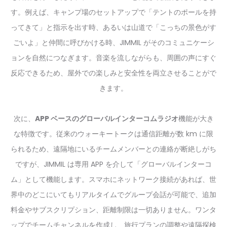
す。例えば、キャンプ場のセットアップで「テントのポールを持
ってきて」と指示を出す時、あるいは山道で「こっちの景色がす
ごいよ」と仲間に呼びかける時、JIMMIL がそのコミュニケーシ
ョンを自然につなぎます。音楽を流しながらも、周囲の声にすぐ
反応できるため、屋外での楽しみと安全性を両立させることがで
きます。
次に、
APP ベースのグローバルインターコムラジオ
機能が大き
な特徴です。従来のウォーキートークは通信距離が数 km に限
られるため、遠隔地にいるチームメンバーとの連絡が断絶しがち
ですが、JIMMIL は専用 APP を介して「グローバルインターコ
ム」として機能します。スマホにネットワーク接続があれば、世
界中のどこにいてもリアルタイムでグループ会話が可能で、追加
料金やサブスクリプション、距離制限は一切ありません。ワンタ
ップでチームチャンネルを作成し、旅行プランの調整や遠隔探検