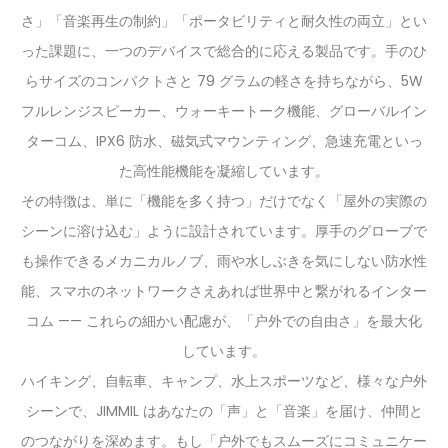
さ」「音楽再生の制約」「ポータビリティと耐久性の両立」とい
った課題に、一つのデバイスで総合的に応える製品です。手のひ
らサイズのコンパクトさと 79 グラムの軽さを持ちながら、5W
フルレンジスピーカー、ウォーキートーク機能、グローバルイン
ターコム、IPX6 防水、磁気式マウンティング、急速充電といっ
た高性能機能を凝縮しています。
その特徴は、単に「機能を多く持つ」だけでなく「屋外の実際の
シーンに溶け込む」ように設計されています。厚手のグローブで
も操作できるメカニカルノブ、雨や水しぶきを気にしない防水性
能、スマホのネットワークさえあれば世界中と繋がれるインター
コム —— これらの細かい配慮が、「户外での自由さ」を最大化
しています。
ハイキング、自転車、キャンプ、水上スポーツなど、様々な户外
シーンで、JIMMIL はあなたの「声」と「音楽」を届け、仲間と
のつながりを深めます。もし「户外でもスムーズにコミュニケー