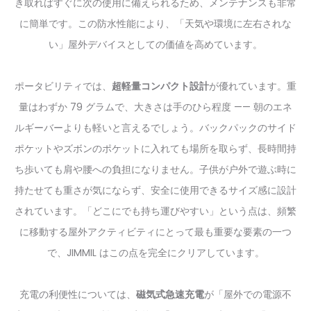
き取ればすぐに次の使用に備えられるため、メンテナンスも非常
に簡単です。この防水性能により、「天気や環境に左右されな
い」屋外デバイスとしての価値を高めています。
ポータビリティでは、
超軽量コンパクト設計
が優れています。重
量はわずか 79 グラムで、大きさは手のひら程度 —— 朝のエネ
ルギーバーよりも軽いと言えるでしょう。バックパックのサイド
ポケットやズボンのポケットに入れても場所を取らず、長時間持
ち歩いても肩や腰への負担になりません。子供が户外で遊ぶ時に
持たせても重さが気にならず、安全に使用できるサイズ感に設計
されています。「どこにでも持ち運びやすい」という点は、頻繁
に移動する屋外アクティビティにとって最も重要な要素の一つ
で、JIMMIL はこの点を完全にクリアしています。
充電の利便性については、
磁気式急速充電
が「屋外での電源不