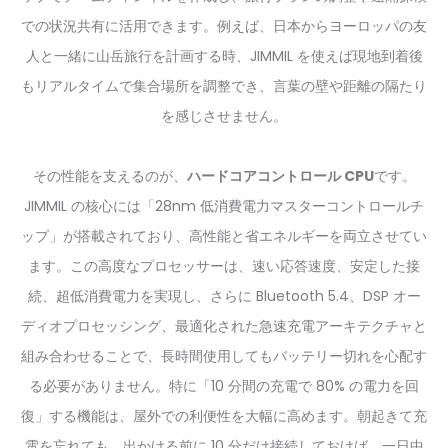
での状況共有に活用できます。例えば、日本からヨーロッパの友
人と一緒に山岳旅行を計画する時、JIMMIL を使えば現地到着後
もリアルタイムで集合場所を調整でき、言葉の壁や距離の隔たり
を感じさせません。
その性能を支えるのが、
ハードコアコントロール CPU
です。
JIMMIL の核心には「28nm 低消費電力マスターコントロールチ
ップ」が搭載されており、高性能と省エネルギーを両立させてい
ます。この高度なプロセッサーは、速い応答速度、安定した接
続、超低消費電力を実現し、さらに Bluetooth 5.4、DSP オー
ディオプロセッシング、最適化された急速充電アーキテクチャと
組み合わせることで、長時間使用してもバッテリー切れを心配す
る必要がありません。特に「10 分間の充電で 80% の電力を回
復」する機能は、屋外での利便性を大幅に高めます。朝起きて充
電を忘れても、出かける前に 10 分だけ接続しておけば、一日中