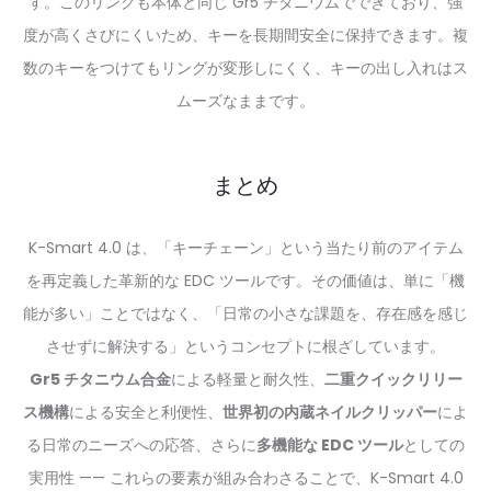
す。このリングも本体と同じ Gr5 チタニウムでできており、強
度が高くさびにくいため、キーを長期間安全に保持できます。複
数のキーをつけてもリングが変形しにくく、キーの出し入れはス
ムーズなままです。
まとめ
K-Smart 4.0 は、「キーチェーン」という当たり前のアイテム
を再定義した革新的な EDC ツールです。その価値は、単に「機
能が多い」ことではなく、「日常の小さな課題を、存在感を感じ
させずに解決する」というコンセプトに根ざしています。
Gr5 チタニウム合金
による軽量と耐久性、
二重クイックリリー
ス機構
による安全と利便性、
世界初の内蔵ネイルクリッパー
によ
る日常のニーズへの応答、さらに
多機能な EDC ツール
としての
実用性 —— これらの要素が組み合わさることで、K-Smart 4.0