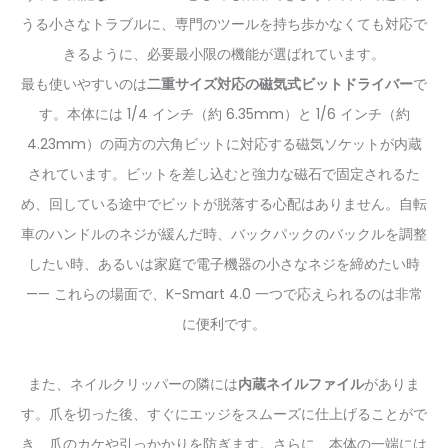
うる小さなトラブルに、専門のツールを持ち歩かなくても対応で
きるように、必要最小限の機能が選ばれています。
最も使いやすいのは
二重サイズ対応の磁気式ビットドライバー
で
す。本体には 1/4 インチ（約 6.35mm）と 1/6 インチ（約
4.23mm）の両方の六角ビットに対応する磁気ソケットが内蔵
されています。ビットを差し込むと強力な磁石で固定されるた
め、回している途中でビットが脱落する心配はありません。自転
車のハンドルのネジが緩んだ時、バックパックのバックルを調整
したい時、あるいは家庭で電子機器の小さなネジを締めたい時
—— これらの場面で、K-Smart 4.0 一つで応えられるのは非常
に便利です。
また、ネイルクリッパーの隣には
内蔵ネイルファイル
がありま
す。爪を切った後、すぐにエッジをスムーズに仕上げることがで
き、爪のカケや引っかかりを防ぎます。さらに、本体の一端には