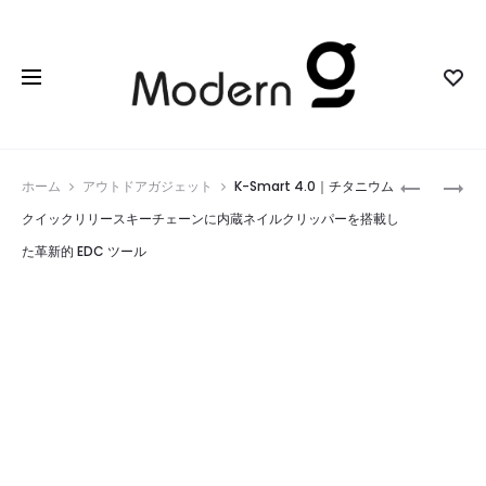
Prod
THULE
NAVICOR
ホーム
アウトドアガジェット
K-Smart 4.0｜チタニウム
AION
｜
navig
クイックリリースキーチェーンに内蔵ネイルクリッパーを搭載し
｜
ア
た革新的 EDC ツール
旅
ウ
行
ト
必
ド
需
ア
品
冒
を
険
整
に
理
欠
す
か