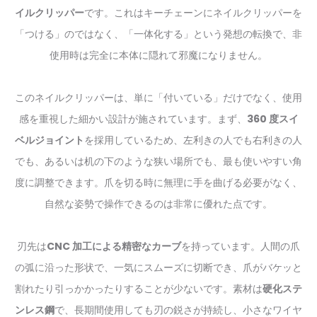
イルクリッパー
です。これはキーチェーンにネイルクリッパーを
「つける」のではなく、「一体化する」という発想の転換で、非
使用時は完全に本体に隠れて邪魔になりません。
このネイルクリッパーは、単に「付いている」だけでなく、使用
感を重視した細かい設計が施されています。まず、
360 度スイ
ベルジョイント
を採用しているため、左利きの人でも右利きの人
でも、あるいは机の下のような狭い場所でも、最も使いやすい角
度に調整できます。爪を切る時に無理に手を曲げる必要がなく、
自然な姿勢で操作できるのは非常に優れた点です。
刃先は
CNC 加工による精密なカーブ
を持っています。人間の爪
の弧に沿った形状で、一気にスムーズに切断でき、爪がバケッと
割れたり引っかかったりすることが少ないです。素材は
硬化ステ
ンレス鋼
で、長期間使用しても刃の鋭さが持続し、小さなワイヤ