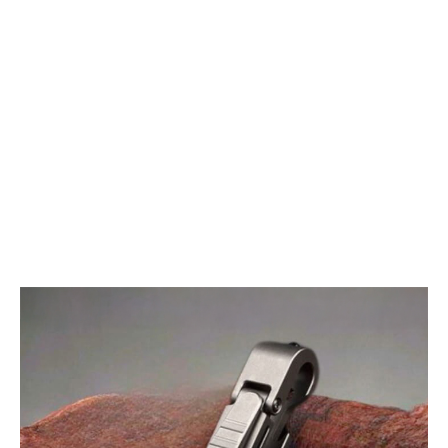
る
せ
耐
な
久
い
性
多
と
機
機
能
能
チ
性
タ
に
ン
優
コ
れ
ン
た
パ
ミ
ス
ニ
ツ
マ
ー
ル
ル
ア
ク