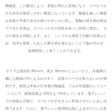
陶磁器。この製法により、表面が荒れた質感になり、コーヒーか
すの水分を吸収しやすい構造になっています。釉薬を施した陶器
は表面が平滑で水分が残りやすいのに対し、無釉の焼き締め製法
でできた本体は、コーヒーかすの湿気を徐々に外部に放出し、カ
ビの発生を抑制します。また、シンプルな構造で分解が容易なた
め、洗浄も簡単。たわしや磨き粉を使わないことで傷が付かず、
長期間美しく使うことができます。
サイズは直径約 86mm、高さ 96mm とコンパクト。冷蔵庫の
棚にも靴箱の中にも入れやすく、設置スペースを取らないのが便
利です。材質は本体が日本製の陶磁器、フタが中国製のシリコー
ンゴムで、耐熱温度は 200℃まで対応しています。電子レンジ
での加熱も可能で、コーヒーかすをさらに乾燥させたいときに活
用できます。ただし、電子レンジ使用時は熱によるやけどに注意