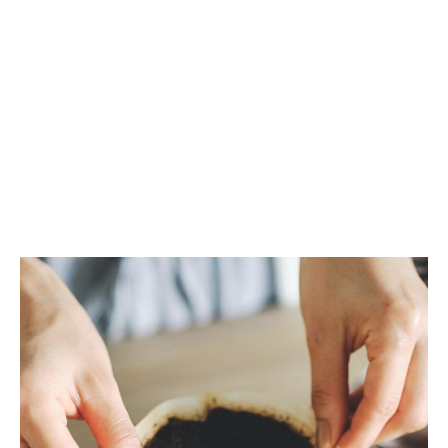
い、
ー
ハ
｜
ン
夏
ズ
の
フ
快
リ
適
ー
生
で
活
持
を
ち
叶
運
え
び
る
簡
次
便
世
な
代
ク
型
リ
空
ッ
気