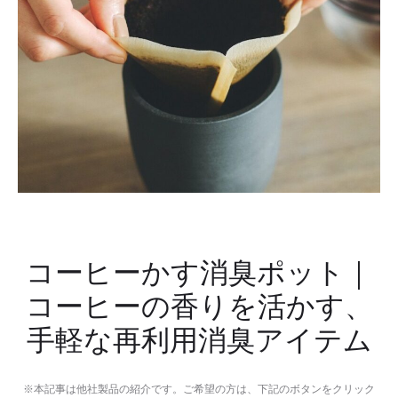
プ
循
フ
環
ラ
フ
ッ
ァ
シ
ン
ュ
ラ
イ
ト
コーヒーかす消臭ポット｜
コーヒーの香りを活かす、
手軽な再利用消臭アイテム
※本記事は他社製品の紹介です。ご希望の方は、下記のボタンをクリック