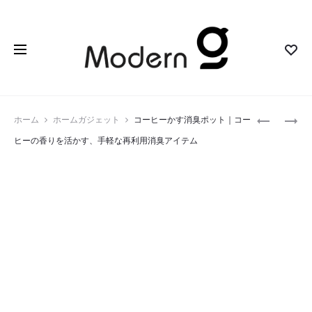
Prod
IMALENT
SWITCHB
ホーム
ホームガジェット
コーヒーかす消臭ポット｜コー
GR36
ス
navig
ヒーの香りを活かす、手軽な再利用消臭アイテム
｜
マ
車
ー
の
ト
ラ
サ
イ
ー
ト
キ
ほ
ュ
ど
レ
明
ー
る
タ