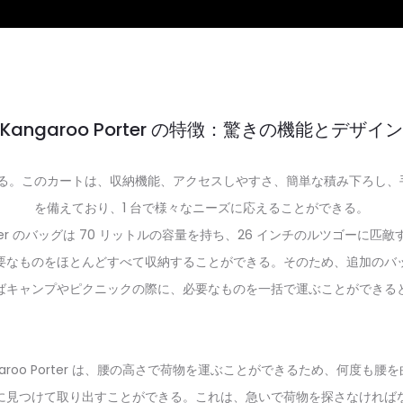
Kangaroo Porter の特徴：驚きの機能とデザイン
にある。このカートは、
収納機能
、
アクセスしやすさ
、
簡単な積み下ろし
、
を備えており、1 台で様々なニーズに応えることができる。
orter のバッグは 70 リットルの容量を持ち、26 インチのルツゴ
要なものをほとんどすべて収納することができる。そのため、追加のバ
ばキャンプやピクニックの際に、必要なものを一括で運ぶことができる
aroo Porter は、腰の高さで荷物を運ぶことができるため、何度
に見つけて取り出すことができる。これは、急いで荷物を探さなければ