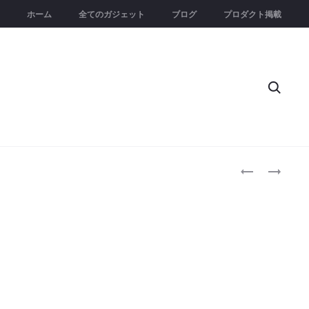
ホーム
全てのガジェット
ブログ
プロダクト掲載
Searc
Produc
LUMORA
THE
｜
DUAL
naviga
ガ
PLUS
ス
｜
元
ワ
素
ン
の
ス
神
ナ
秘
ッ