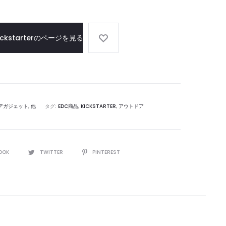
プ
ー
レ
ド
イ
ickstarterのページを見る
アガジェット
,
他
タグ:
EDC商品
,
KICKSTARTER
,
アウトドア
OOK
TWITTER
PINTEREST