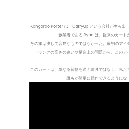
Kangaroo Porter は、Carryup という
創業者である Ryan は、従来のカ
その旅は決して容易なものではなかった。最初のアイ
トランクの高さの違いや構造上の問題から、このア
このカートは、単なる荷物を運ぶ道具ではなく、私た
誰もが簡単に操作できるようにな