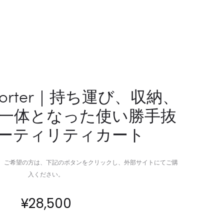
を
プ
体
で
感
手
で
を
き
解
る
放
究
す
o Porter｜持ち運び、収納、
極
る
一体となった使い勝手抜
の
究
グ
極
ーティリティカート
ロ
の
ー
EDC
イ
ス
。ご希望の方は、下記のボタンをクリックし、外部サイトにてご購
ン
マ
入ください。
グ
ホ
デ
ラ
¥
28,500
ィ
ニ
ス
ヤ