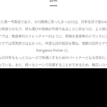
会社が生み出した第一号製品であり、その開発に至ったきっかけは、日常生活で使
ートが嵩張りがちで、持ち運びや収納が不便であることに目をつけ、より
デアは、救急車のストレッチャーのように、荷物を直接車のトランクに
イデアは現実的ではなかった。何度も試行錯誤を重ね、無数の試作とデ
Kangaroo Porter だ。
ちの日常をもっとスムーズで快適にするためのパートナーとなる存在だ
っている。また、様々なシーンで活躍することができるため、幅広いユ