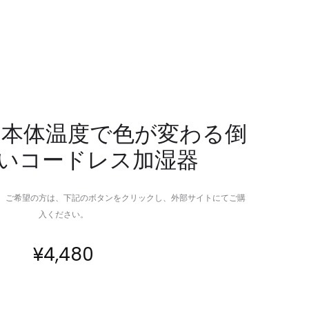
ー
軽
こ
量
ん
コ
ろ
ン
＆
パ
ス
ク
ト
ト
an｜本体温度で色が変わる倒
ー
で
いコードレス加湿器
ブ
カ
“イ
ラ
ザ
バ
。ご希望の方は、下記のボタンをクリックし、外部サイトにてご購
ま
リ
入ください。
る”｜
豊
カ
富
¥
4,480
セ
な
ッ
ト
ト
ー
こ
ト