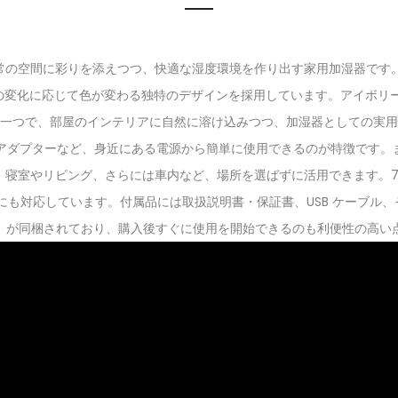
、日常の空間に彩りを添えつつ、快適な湿度環境を作り出す家用加湿器で
変化に応じて色が変わる独特のデザインを採用しています。アイボリー
一つで、部屋のインテリアに自然に溶け込みつつ、加湿器としての実用
トや充電アダプターなど、身近にある電源から簡単に使用できるのが特徴で
室やリビング、さらには車内など、場所を選ばずに活用できます。700ml
も対応しています。付属品には取扱説明書・保証書、USB ケーブル、そし
）が同梱されており、購入後すぐに使用を開始できるのも利便性の高い