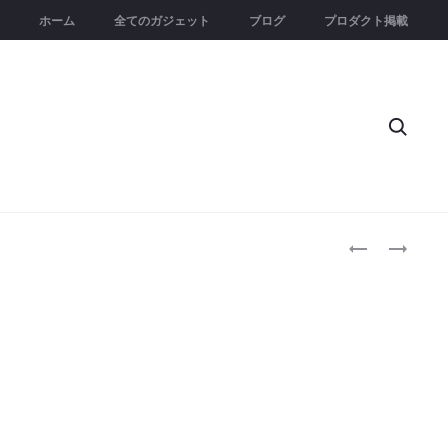
ホーム
全てのガジェット
ブログ
プロダクト掲載
Searc
Produc
イ
PACKABLE
ワ
TOTE
naviga
タ
BAG
ニ
S
カ
サ
セ
イ
ッ
ズ
ト
｜
フ
超