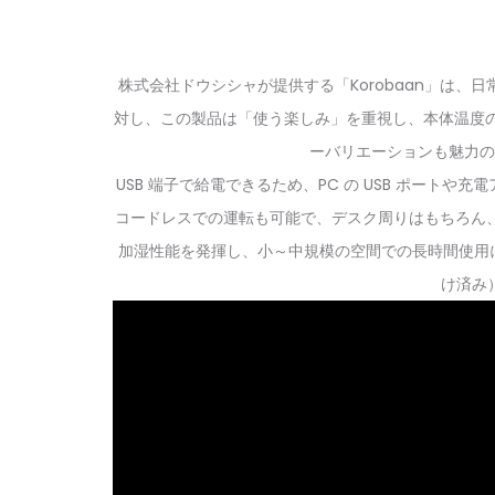
株式会社ドウシシャが提供する「Korobaan」は
対し、この製品は「使う楽しみ」を重視し、本体温度の
ーバリエーションも魅力の
USB 端子で給電できるため、PC の USB ポー
コードレスでの運転も可能で、デスク周りはもちろん、寝
加湿性能を発揮し、小～中規模の空間での長時間使用に
け済み