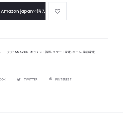
ん
バ
Amazon japanで購入
ろ
ッ
と
グ
ス
ト
ー
ブ
ト
タグ:
AMAZON
,
キッチン・調理
,
スマート家電
,
ホーム
,
季節家電
の
1
台
OOK
TWITTER
PINTEREST
2
役
で
日
常
と
防
災