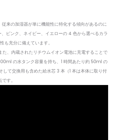
に
対
応
す。従来の加湿器が単に機能性に特化する傾向があるのに
す
、ピンク、ネイビー、イエローの 4 色から選べるカラ
る
性も充分に備えています。
多
す。また、内蔵されたリチウムイオン電池に充電することで
機
 の水タンク容量を持ち、1 時間あたり約 50ml の
能
ガ
て交換用も含めた給水芯 3 本（1 本は本体に取り付
ス
点です。
機
器​