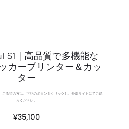
テ
レ
ム
ー
を
ジ
備
ソ
え
リ
た
ュ
垂
ー
ixCut S1｜高品質で多機能な
直
シ
ッカープリンター＆カッ
水
ョ
耕
ン
ター
栽
を
培
再
プ
定
。ご希望の方は、下記のボタンをクリックし、外部サイトにてご購
ラ
義
入ください。
ン
タ
¥
35,100
ー
ボ