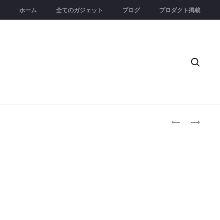
ホーム
全てのガジェット
ブログ
プロダクト掲載
Searc
Produc
LINNÉGARDE
UT2
｜
｜
naviga
自
ポ
動
ー
循
タ
環
ブ
水
ル
シ
ス
ス
ト