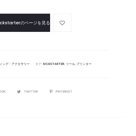
ッ
ク
ス
ickstarterのページを見る
で、
緑
豊
か
な
ィング・アクセサリー
タグ:
KICKSTARTER
,
ツール
,
プリンター
イ
ン
テ
リ
OOK
TWITTER
PINTEREST
ア
空
間
を
演
出