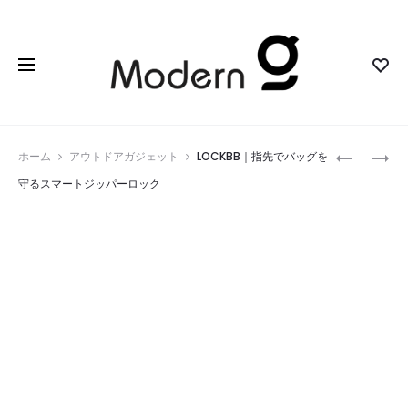
Prod
XGIMI
AIRMAST
ホーム
アウトドアガジェット
LOCKBB｜指先でバッグを
TITAN
｜
navig
守るスマートジッパーロック
NOIR
テ
SERIES
ニ
｜
ス
ピ
と
ュ
パ
ア
デ
ブ
ル
ラ
ボ
ッ
ー
ク
ル