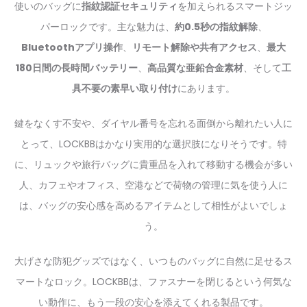
使いのバッグに
指紋認証セキュリティ
を加えられるスマートジッ
パーロックです。主な魅力は、
約0.5秒の指紋解除
、
Bluetoothアプリ操作
、
リモート解除や共有アクセス
、
最大
180日間の長時間バッテリー
、
高品質な亜鉛合金素材
、そして
工
具不要の素早い取り付け
にあります。
鍵をなくす不安や、ダイヤル番号を忘れる面倒から離れたい人に
とって、LOCKBBはかなり実用的な選択肢になりそうです。特
に、リュックや旅行バッグに貴重品を入れて移動する機会が多い
人、カフェやオフィス、空港などで荷物の管理に気を使う人に
は、バッグの安心感を高めるアイテムとして相性がよいでしょ
う。
大げさな防犯グッズではなく、いつものバッグに自然に足せるス
マートなロック。LOCKBBは、ファスナーを閉じるという何気な
い動作に、もう一段の安心を添えてくれる製品です。