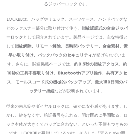
るジッパーロックです。
LOCKBBは、バッグやリュック、スーツケース、ハンドバッグな
どのファスナー部分に取り付けて使う、
指紋認証式の合金ジッパ
ーロック
として紹介されています。製品ページでは、主な特徴と
して
指紋解除、リモート解除、長時間バッテリー、合金素材、素
早い取り付け、バックパックのセキュリティ
が挙げられていま
す。さらに、関連掲載ページでは、
約0.5秒の指紋アクセス
、
約
10秒の工具不要取り付け
、
Bluetoothアプリ操作
、
共有アクセ
ス
、
モールスコード式の機械的バックアップ
、
最大180日間のバ
ッテリー持続
などが説明されています。
従来の南京錠やダイヤルロックは、確かに安心感があります。し
かし、鍵をなくす、暗証番号を忘れる、開け閉めに手間取る、ロ
ック本体が大きくてバッグに合わない、といった不便もつきもの
です。LOCKBBが目指しているのは、そうした「守るための面