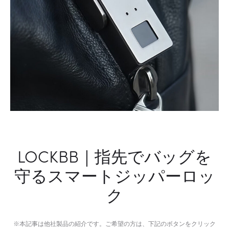
ロ
シ
ジ
ャ
ェ
ー
ク
メ
タ
ン
ー
テ
ナ
ー
LOCKBB｜指先でバッグを
守るスマートジッパーロッ
ク
※本記事は他社製品の紹介です。ご希望の方は、下記のボタンをクリック