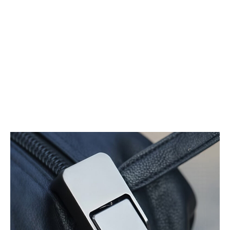
と
の
圧
バ
倒
ウ
的
ン
輝
ス
き
を
を
永
両
続
立
さ
す
せ
る
る
4K
ス
RGB
マ
レ
ー
ー
ト
ザ
プ
ー
レ
プ
ッ