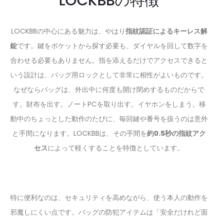
LOCKBBの特徴
LOCKBBの中心にある魅力は、やはり
指紋認証によるキーレス解
錠
です。鍵をポケットから探す必要も、ダイヤルを回して数字を
合わせる必要もありません。指を添えるだけでアクセスできると
いう設計は、バッグ用ロックとして非常に相性がよいものです。
なぜならバッグは、外出中に何度も開け閉めするものだからで
す。財布を出す。ノートPCを取り出す。イヤホンをしまう。移
動中のちょっとした動作のたびに、毎回鍵や番号を扱うのは意外
と手間になります。LOCKBBは、その手間を
約0.5秒の指紋アク
セス
によって軽くすることを特徴としています。
特に便利なのは、セキュリティを高めながら、使う本人の動作を
邪魔しにくい点です。バッグの防犯アイテムは「安全だけれど面