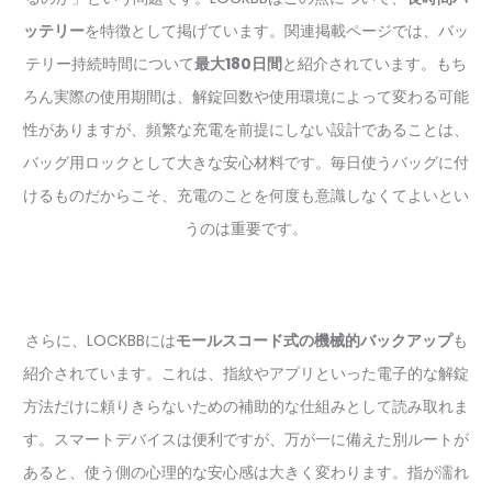
ッテリー
を特徴として掲げています。関連掲載ページでは、バッ
テリー持続時間について
最大180日間
と紹介されています。もち
ろん実際の使用期間は、解錠回数や使用環境によって変わる可能
性がありますが、頻繁な充電を前提にしない設計であることは、
バッグ用ロックとして大きな安心材料です。毎日使うバッグに付
けるものだからこそ、充電のことを何度も意識しなくてよいとい
うのは重要です。
さらに、LOCKBBには
モールスコード式の機械的バックアップ
も
紹介されています。これは、指紋やアプリといった電子的な解錠
方法だけに頼りきらないための補助的な仕組みとして読み取れま
す。スマートデバイスは便利ですが、万が一に備えた別ルートが
あると、使う側の心理的な安心感は大きく変わります。指が濡れ