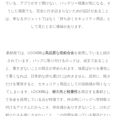
ている、アプリがすぐ開けない、バッテリー残量が気になる。そ
うした場面でも、完全に行き詰まらないための設計があること
は、単なるガジェットではなく「持ち歩くセキュリティ用品」と
して見たときに価値があります。
素材面では、LOCKBBは
高品質な亜鉛合金
を使用していると紹介
されています。バッグに取り付けるロックは、頑丈であること
と、重すぎないことの両立が求められます。強度ばかりを優先し
て重くなれば、日常的な持ち運びには向きません。反対に、軽さ
だけを重視すると、セキュリティ用品としての信頼感が弱くなっ
てしまいます。LOCKBBは、
耐久性と軽量性
を両立する素材とし
て合金を採用している点が特徴です。外出時にバッグへ常時取り
付けるアイテムだからこそ、存在感がありすぎないこと、けれど
頼りなさを感じさせないこと。この中間を狙っている製品だとい