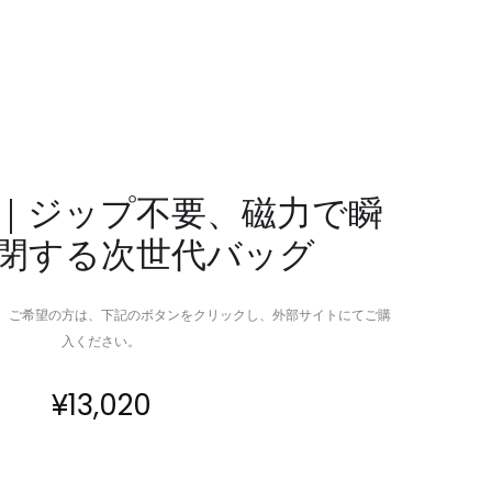
代
タ
い
ー
び
空
き
間
防
を
止
実
ス
現
Air｜ジップ不要、磁力で瞬
マ
す
閉する次世代バッグ
ー
る
ト
ワ
ピ
イ
。ご希望の方は、下記のボタンをクリックし、外部サイトにてご購
ロ
ヤ
入ください。
ー
レ
ス
¥
13,020
ス
ピ
ー
カ