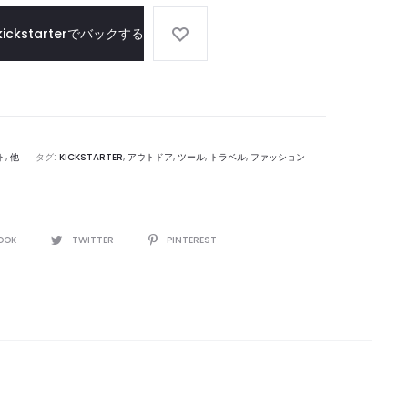
ー
kickstarterでバックする
ト
,
他
タグ:
KICKSTARTER
,
アウトドア
,
ツール
,
トラベル
,
ファッション
OOK
TWITTER
PINTEREST