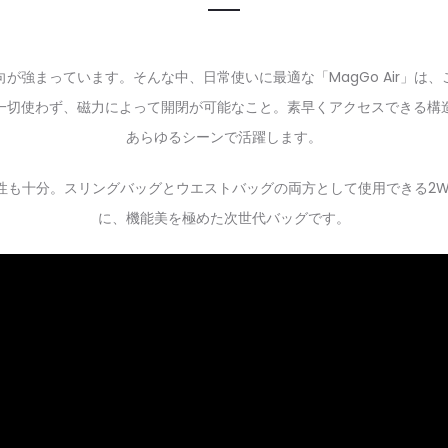
が強まっています。そんな中、日常使いに最適な「MagGo Air」は
一切使わず、磁力によって開閉が可能なこと。素早くアクセスできる構
あらゆるシーンで活躍します。
性も十分。スリングバッグとウエストバッグの両方として使用できる2W
に、機能美を極めた次世代バッグです。