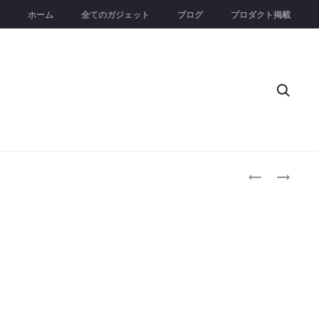
ホーム
全てのガジェット
ブログ
プロダクト掲載
Searc
Produc
STREAM
HT-
2
AX7
naviga
｜
｜
進
ど
化
こ
し
で
た
も
次
シ
世
ア