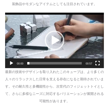
装飾品やモダンなアイテムとしても注目されています。
動
画
プ
レ
ー
ヤ
ー
00:00
00:57
最新の技術やデザインを取り入れたこのキューブは、より多くの
人々のリラックスした日常を支える存在になると期待されていま
す。その耐久性と多機能性から、次世代のフィジェットトイとし
て、さらに多様なニーズに対応するバリエーションが展開される
可能性があります。