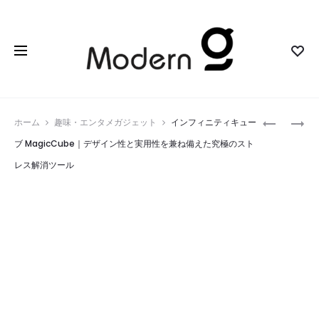
Prod
SOXAI
XENCELA
ホーム
趣味・エンタメガジェット
インフィニティキュー
RING
QUICK
navig
ブ MagicCube｜デザイン性と実用性を兼ね備えた究極のスト
｜
KEYS
レス解消ツール
健
｜
康
次
管
世
理
代
の
の
た
シ
め
ョ
の
ー
最
ト