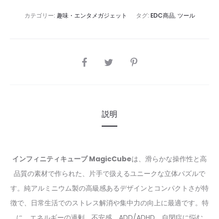
カテゴリー:
趣味・エンタメガジェット
タグ:
EDC商品
,
ツール
SHARE
説明
インフィニティキューブ MagicCube
は、滑らかな操作性と高
品質の素材で作られた、片手で扱えるユニークな立体パズルで
す。純アルミニウム製の高級感あるデザインとコンパクトさが特
徴で、日常生活でのストレス解消や集中力の向上に最適です。特
に、エネルギーの過剰、不安感、ADD/ADHD、自閉症に悩む