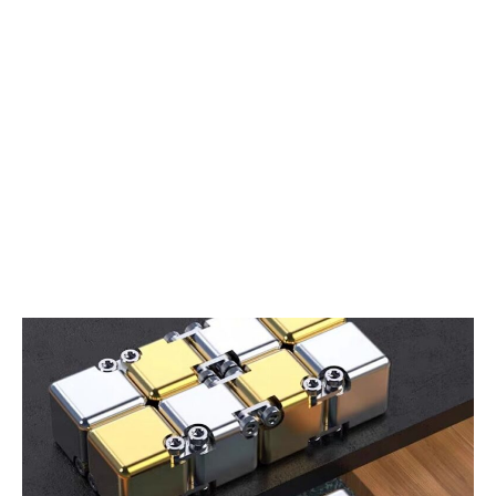
先
カ
端
ッ
ス
ト
マ
デ
ー
バ
ト
イ
リ
ス
ン
グ