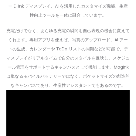
ー E-Ink ディスプレイ、AI を活用したカスタマイズ機能、生産
性向上ツールを一体に融合しています。
充電だけでなく、あらゆる充電の瞬間を自己表現の機会に変えて
くれます。専用アプリを使えば、写真のアップロード、AI アー
トの生成、カレンダーや ToDo リストの同期などが可能で、デ
ィスプレイがリアルタイムで自分のスタイルを反映し、スケジュ
ール管理をサポートするキャンバスとして機能します。MagInk
は単なるモバイルバッテリーではなく、ポケットサイズの創造的
なキャンバスであり、生産性アシスタントでもあるのです。