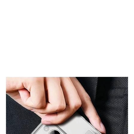
れ
チ
た
タ
フ
ン
ィ
製
デ
折
ィ
り
ゲ
た
ッ
た
ト
み
体
定
験
規