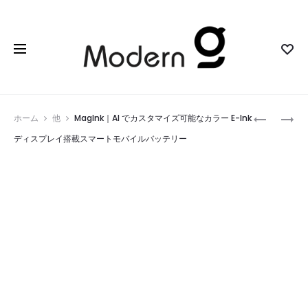
Prod
SPARK
TIRULER
ホーム
他
MagInk｜AI でカスタマイズ可能なカラー E-Ink
SPIN
｜
navig
ディスプレイ搭載スマートモバイルバッテリー
｜
EDC
精
愛
密
好
M390
者
ナ
に
イ
捧
フ
ぐ
に
多
隠
機
さ
能