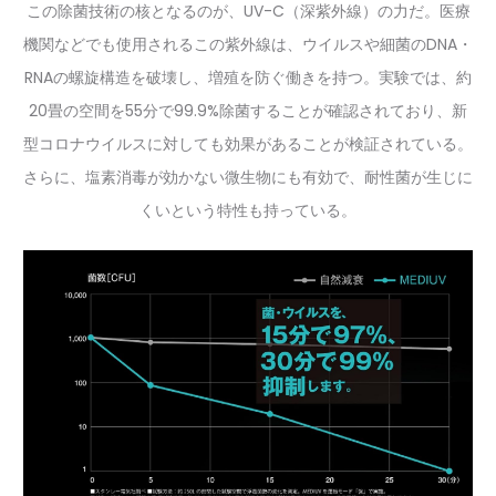
この除菌技術の核となるのが、UV-C（深紫外線）の力だ。医療
機関などでも使用されるこの紫外線は、ウイルスや細菌のDNA・
RNAの螺旋構造を破壊し、増殖を防ぐ働きを持つ。実験では、約
20畳の空間を55分で99.9%除菌することが確認されており、新
型コロナウイルスに対しても効果があることが検証されている。
さらに、塩素消毒が効かない微生物にも有効で、耐性菌が生じに
くいという特性も持っている。