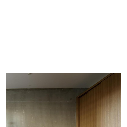
を
る
楽
5-
し
IN-
く、
1
使
EDC
う
ブ
力
ッ
を
ク
育
マ
む
ー
知
ク
育
コ
コ
ン
イ
パ
ン
ニ
ケ
オ
ー
ン
ス