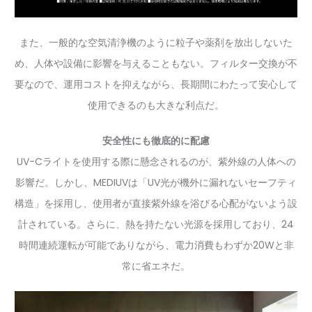
また、一般的な空気清浄機のように粒子や薬剤を放出しないた
め、人体や設備に影響を与えることもない。フィルター交換が不
要なので、運用コストを抑えながら、長期間にわたって安心して
使用できるのも大きな利点だ。
安全性にも徹底的に配慮
UV-Cライトを使用する際に懸念されるのが、紫外線の人体への
影響だ。しかし、MEDIUVは「UV光が機外に漏れないセーフティ
構造」を採用し、使用者が直接紫外線を浴びる心配がないよう設
計されている。さらに、熱を持たない光源を採用しており、24
時間連続運転が可能でありながら、電力消費もわずか20Wと非
常に省エネだ。