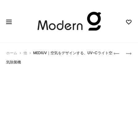
Prod
ニ
BOOKBO
ホーム
他
MEDIUV｜空気をデザインする、UV-Cライト空
コ
PEN
navig
気除菌機
ニ
2.0
コ
｜
イ
あ
ン
な
｜
た
お
の
金
日
の
常
学
を
び
彩