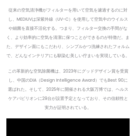
従来の空気清浄機がフィルターを用いて空気を濾過するのに対
し、MEDIUVは深紫外線（UV-C）を使用して空気中のウイルス
や細菌を直接不活化する。つまり、フィルター交換の手間がな
く、より効率的に空気を清潔に保つことができるのが特徴だ。ま
た、デザイン面にもこだわり、シンプルかつ洗練されたフォルム
で、どんなインテリアにも馴染む美しい佇まいを実現している。
この革新的な空気除菌機は、2023年にグッドデザイン賞を受賞
し、中国のDIA（Design Intelligence Award）でもBest 90に
選ばれた。そして、2025年に開催される大阪万博では、ヘルス
ケアパビリオンに29台が設置予定となっており、その信頼性と
実力が証明されている。