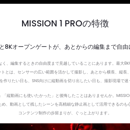
MISSION 1 PROの特徴
60と8Kオープンゲートが、あとからの編集まで自由
間だけでなく、編集するときの自由度まで見越していることにあります。最大8
ゲートとは、センサーの広い範囲を活かして撮影し、あとから横長、縦長
動画を作りたい日も、SNS向けに縦動画を切り出したい日も、撮影現場で
縦動画にも使いたかった」と後悔したことはありませんか。MISSION
せるため、動画として残したシーンを高精細な静止画として活用できるの
コンテンツ制作の歩留まりが、ぐっと上がります。