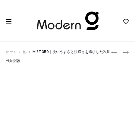
Prod
DM001B
MIST
ホーム
他
MIST 350｜洗いやすさと快適さを追求した次世
–
MINI
navig
代加湿器
B
｜
｜
ゆ
プ
ら
ラ
ぐ
モ
あ
デ
か
ル
り
感
と
覚
ア
で
ロ