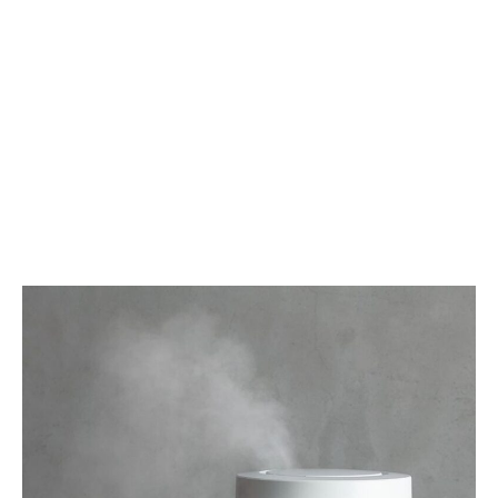
楽
マ
し
の
む
香
高
り
級
が
筆
生
記
み
具
出
す
極
上
の
リ
ラ
ッ
ク
ス
タ