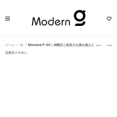
Prod
GALARI
IQUNIX
ホーム
他
Monoise P-G2｜AI翻訳と創造力を兼ね備えた
｜
MQ80
navig
次世代イヤホン
常
｜
に
究
変
極
化
の
す
ロ
る
ー
ア
プ
ー
ロ
ト
フ
フ
ァ