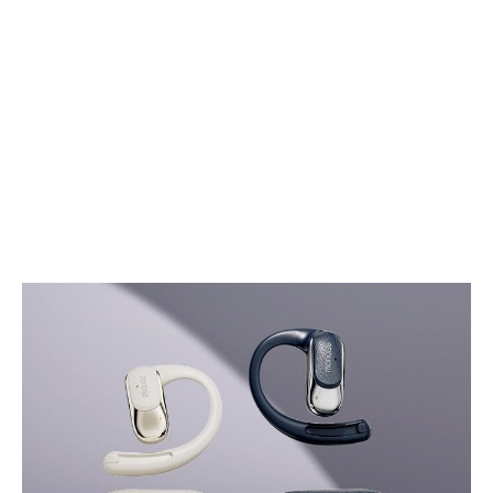
レ
イ
ー
ル・
ム
メ
カ
ニ
カ
ル
キ
ー
ボ
ー
ド