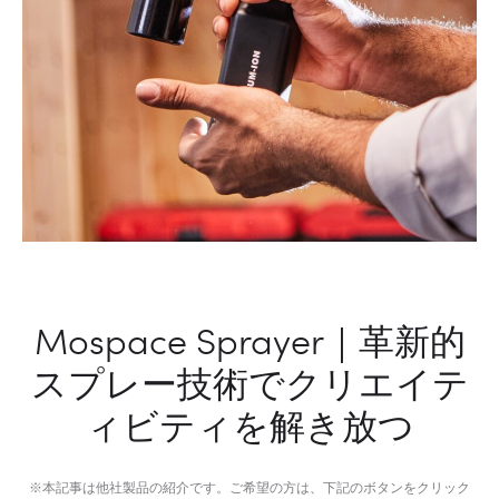
ィ
を
い
つ
で
も
ど
こ
で
も
Mospace Sprayer｜革新的
スプレー技術でクリエイテ
ィビティを解き放つ
※本記事は他社製品の紹介です。ご希望の方は、下記のボタンをクリック