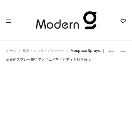
Prod
GLOM
NITROPO
ホーム
趣味・エンタメガジェット
Mospace Sprayer｜
｜
PRO
navig
革新的スプレー技術でクリエイティビティを解き放つ
自
｜
動
ス
調
マ
整
ー
エ
ト
ア
ナ
サ
イ
ポ
ト
ー
ロ
ト
コ