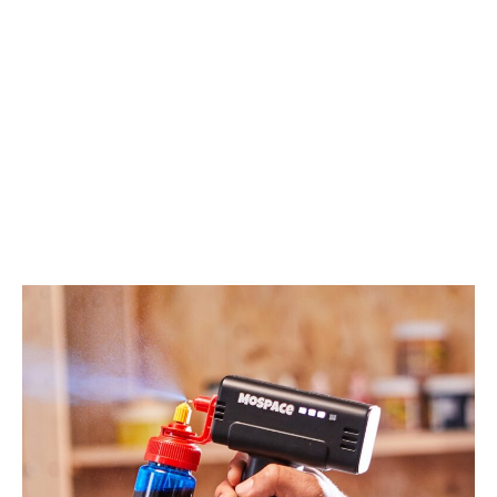
と
ー
グ
ル
ラ
ド
フ
ブ
ェ
リ
ン
ュ
加
ー
熱
マ
で
シ
再
ン
定
で
義
カ
す
フ
る
ェ
座
ク
り
オ
心
リ
地
テ