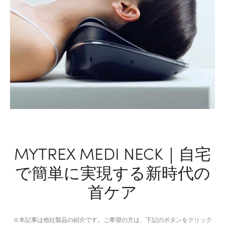
ハ
ク
イ
ス
エ
の
ン
レ
ド
イ
ヘ
ン
ア
ウ
コ
ェ
ー
ア
ム
革
命​
MYTREX MEDI NECK｜自宅
で簡単に実現する新時代の
首ケア
※本記事は他社製品の紹介です。ご希望の方は、下記のボタンをクリック