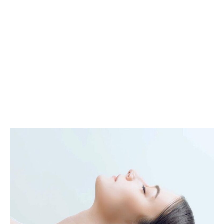
ー
ン
ル
チ
ド
ョ
｜
2ND
頭
K404
皮
｜
と
台
髪
風・
を
大
究
雨
極
を
の
も
優
凌
し
ぐ
さ
ユ
で
ニ
守
セ
る
ッ