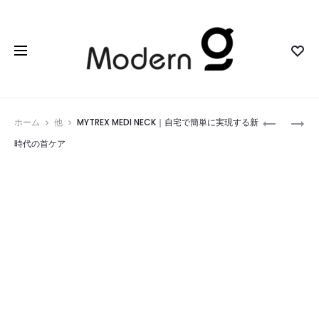
Prod
K24GP
キ
ホーム
他
MYTREX MEDI NECK｜自宅で簡単に実現する新
ス
ウ
navig
時代の首ケア
カ
ス
ル
タ
プ
ン
カ
ダ
ッ
ー
サ
ド
ロ
レ
ー
イ
ズ
ン
ゴ
ポ