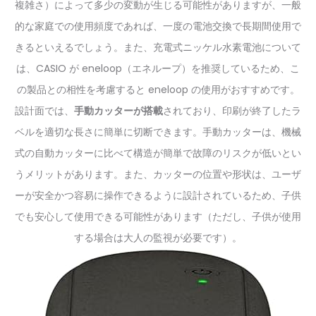
複雑さ）によって多少の変動が生じる可能性がありますが、一般
的な家庭での使用頻度であれば、一度の電池交換で長期間使用で
きるといえるでしょう。また、充電式ニッケル水素電池について
は、CASIO が eneloop（エネループ）を推奨しているため、こ
の製品との相性を考慮すると eneloop の使用がおすすめです。
設計面では、
手動カッターが搭載
されており、印刷が終了したラ
ベルを適切な長さに簡単に切断できます。手動カッターは、機械
式の自動カッターに比べて構造が簡単で故障のリスクが低いとい
うメリットがあります。また、カッターの位置や形状は、ユーザ
ーが安全かつ容易に操作できるように設計されているため、子供
でも安心して使用できる可能性があります（ただし、子供が使用
する場合は大人の監視が必要です）。