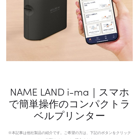
ド
正
ア
し
か
い
ら
姿
防
勢
災
を
ま
サ
で
ポ
快
ー
眠
ト
を
す
NAME LAND i-ma｜スマホ
実
る
で簡単操作のコンパクトラ
現
姿
す
勢
ベルプリンター
る
ケ
多
ア
機
商
※本記事は他社製品の紹介です。ご希望の方は、下記のボタンをクリック
能
品