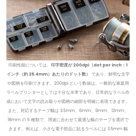
印刷性能については、
印字密度が 200dpi（dot per inch：1
インチ（約 25.4mm）あたりのドット数）
であり、鮮明な文字
や図柄を印刷できます。200dpi という数値は、一般的な家庭用
ラベルプリンターとしては十分な水準であり、日常的なラベル作
成において文字の読み取りや図柄の細部を明確に表現できます。
また、対応するテープ幅は 3.5mm、6mm、9mm、12mm、
18mm の 5 種類で、用途に合わせて最適な幅のテープを選択で
きます。例えば、小さな電子部品に貼るラベルには 3.5mm 幅