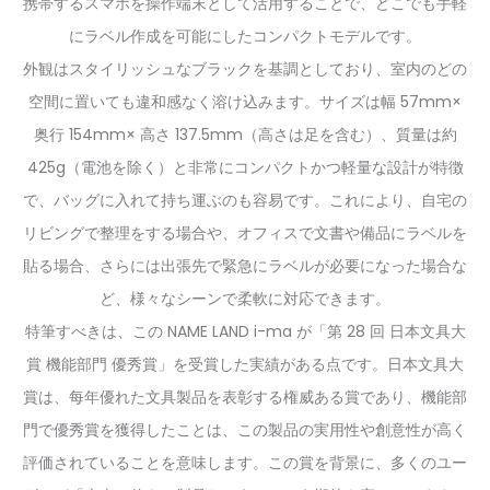
携帯するスマホを操作端末として活用することで、どこでも手軽
にラベル作成を可能にしたコンパクトモデルです。
外観はスタイリッシュなブラックを基調としており、室内のどの
空間に置いても違和感なく溶け込みます。サイズは幅 57mm×
奥行 154mm× 高さ 137.5mm（高さは足を含む）、質量は約
425g（電池を除く）と非常にコンパクトかつ軽量な設計が特徴
で、バッグに入れて持ち運ぶのも容易です。これにより、自宅の
リビングで整理をする場合や、オフィスで文書や備品にラベルを
貼る場合、さらには出張先で緊急にラベルが必要になった場合な
ど、様々なシーンで柔軟に対応できます。
特筆すべきは、この NAME LAND i-ma が「第 28 回 日本文具大
賞 機能部門 優秀賞」を受賞した実績がある点です。日本文具大
賞は、每年優れた文具製品を表彰する権威ある賞であり、機能部
門で優秀賞を獲得したことは、この製品の実用性や創意性が高く
評価されていることを意味します。この賞を背景に、多くのユー