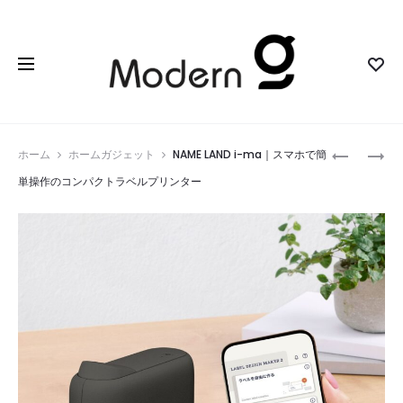
Prod
PASINAZ
STYLE
ホーム
ホームガジェット
NAME LAND i-ma｜スマホで簡
電
SMART
navig
単操作のコンパクトラベルプリンター
動
｜
マ
ス
ッ
マ
ト
ー
レ
ト
ス
に
｜
心
ア
地
ウ
よ
ト
く