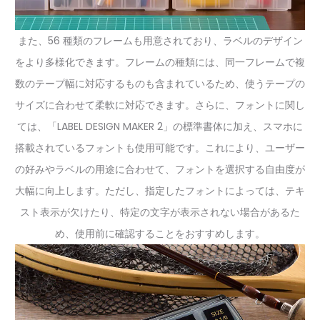
また、56 種類のフレームも用意されており、ラベルのデザイン
をより多様化できます。フレームの種類には、同一フレームで複
数のテープ幅に対応するものも含まれているため、使うテープの
サイズに合わせて柔軟に対応できます。さらに、フォントに関し
ては、「LABEL DESIGN MAKER 2」の標準書体に加え、スマホに
搭載されているフォントも使用可能です。これにより、ユーザー
の好みやラベルの用途に合わせて、フォントを選択する自由度が
大幅に向上します。ただし、指定したフォントによっては、テキ
スト表示が欠けたり、特定の文字が表示されない場合があるた
め、使用前に確認することをおすすめします。