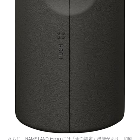
さらに、NAME LAND i-ma には「余白設定」機能があり、印刷