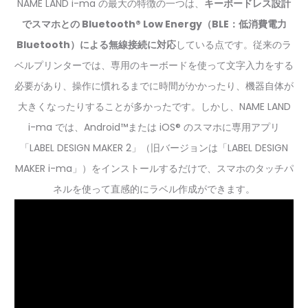
NAME LAND i-ma の最大の特徴の一つは、
キーボードレス設計
でスマホとの Bluetooth® Low Energy（BLE：低消費電力
Bluetooth）による無線接続に対応
している点です。従来のラ
ベルプリンターでは、専用のキーボードを使って文字入力をする
必要があり、操作に慣れるまでに時間がかかったり、機器自体が
大きくなったりすることが多かったです。しかし、NAME LAND
i-ma では、Android™または iOS® のスマホに専用アプリ
「LABEL DESIGN MAKER 2」（旧バージョンは「LABEL DESIGN
MAKER i-ma」）をインストールするだけで、スマホのタッチパ
ネルを使って直感的にラベル作成ができます。