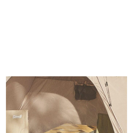
ン
搬
チ
と
ョ
座
2ND
る
K404
快
｜
適
台
さ
風・
を
大
両
雨
立
を
し
も
た
凌
革
ぐ
新
ユ
的
ニ
ア
セ
ウ
ッ
ト