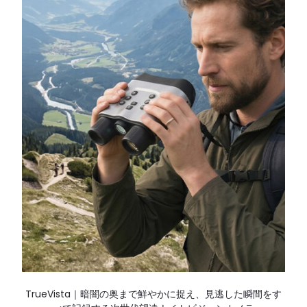
TrueVista｜暗闇の奥まで鮮やかに捉え、見逃した瞬間をす