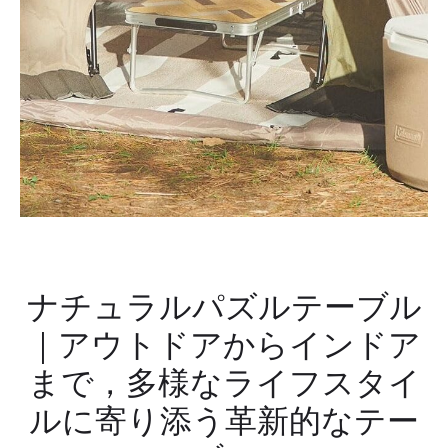
ク
ド
ス
ア
の
チ
レ
ェ
イ
ア
ン
ウ
ェ
ア
革
命​
ナチュラルパズルテーブル
｜アウトドアからインドア
まで，多様なライフスタイ
ルに寄り添う革新的なテー