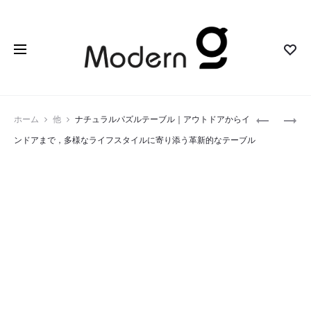
Prod
キ
ワ
ホーム
他
ナチュラルパズルテーブル｜アウトドアからイ
ウ
ン
navig
ンドアまで，多様なライフスタイルに寄り添う革新的なテーブル
ス
マ
タ
イ
ン
ル
ダ
チ
ー
ェ
ド
ア
レ
｜
イ
荷
ン
物
ポ
運