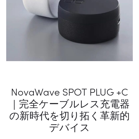
で
た
表
な
現
基
の
準
可
を
能
打
性
ち
を
立
広
て
げ
る
る
次
NovaWave SPOT PLUG +C
革
世
｜完全ケーブルレス充電器
新
代
的
冷
の新時代を切り拓く革新的
文
却
房
服
デバイス
具