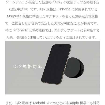
ソーシアム）が策定した新規格「Qi2」の認証チップを搭載予定
（認証申請中）です。Qi2 規格は、iPhone に採用されている
MagSafe 規格に準拠したマグネットを使った無接点充電規格
で、位置合わせが容易で安定した充電が可能なことが特長です。
特に iPhone 12 以降の機種では、OS アップデートにも対応する
ため、長期的に使用していただけるように設計されています。
また、Qi2 規格は Android スマホなどの非 Apple 機器にも対応