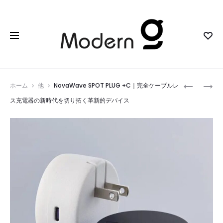
Prod
KOKUYO
THANKO
ホーム
他
NovaWave SPOT PLUG +C｜完全ケーブルレ
ROLLERBA
冷
navig
ス充電器の新時代を切り拓く革新的デバイス
｜
蔵
摩
服
擦
3
を
｜
超
暑
え
さ
た
対
書
策
き
の
味
新