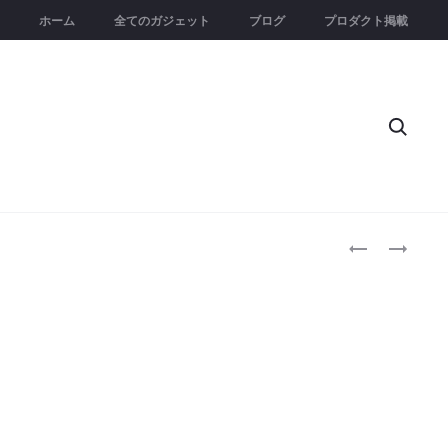
ホーム
全てのガジェット
ブログ
プロダクト掲載
Searc
Produc
AUTODOCK
CYANLAMP
｜
M12R
naviga
DEEPSEEK
｜
AI
7
を
色
搭
LED
載
搭
し
載
た
の