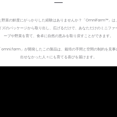
野菜の鮮度にがっかりした経験はありませんか？「OmniFarm™」
イズのパッケージから取り出し、広げるだけで、あなただけのミニファ
ーブや野菜を育て、食卓に自然の恵みを取り戻すことができます。
omni.farm」が開発したこの製品は、栽培の手間と空間の制約を見
出せなかった人々にも育てる喜びを届けます。