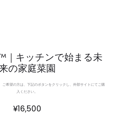
次
超
世
多
代
機
ド
能
ッ
ク
キ
リ
ン
ッ
rm™｜キッチンで始まる未
グ
プ
来の家庭菜園
ス
ラ
テ
イ
ー
ト
。ご希望の方は、下記のボタンをクリックし、外部サイトにてご購
シ
入ください。
ョ
ン
¥
16,500