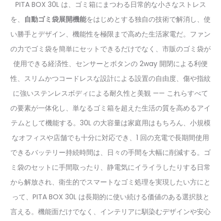
PITA BOX 30L は、ゴミ箱にまつわる日常的な小さなストレス
を、
自動ゴミ袋展開機能
をはじめとする独自の技術で解消し、使
い勝手とデザイン、機能性を極限まで高めた生活家電だ。ファン
の力でゴミ袋を簡単にセットできるだけでなく、市販のゴミ袋が
使用できる経済性、センサーとボタンの 2way 開閉による利便
性、スリムかつコードレスな設計による設置の自由度、傷や指紋
に強いステンレスボディによる耐久性と美観 —— これらすべて
の要素が一体化し、単なるゴミ箱を超えた生活の質を高めるアイ
テムとして機能する。30L の大容量は家庭用はもちろん、小規模
なオフィスや店舗でも十分に対応でき、1 回の充電で長期間使用
できるバッテリー持続時間は、日々の手間を大幅に削減する。ゴ
ミ袋のセットに手間取ったり、静電気にイライラしたりする日常
から解放され、衛生的でスマートなゴミ処理を実現したい方にと
って、PITA BOX 30L は長期的に使い続ける価値のある選択肢と
言える。機能面だけでなく、インテリアに馴染むデザインや安心