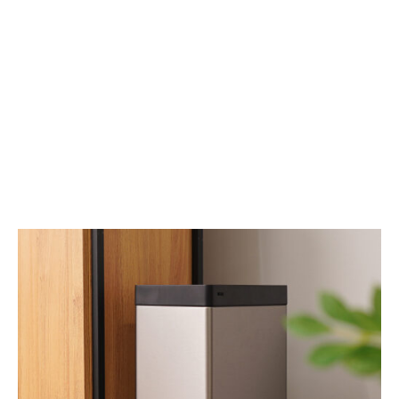
作
実
り
現
の
す
木
る、
製
免
ド
許
ラ
不
ゴ
要
ン
の
日
自
常
由
の
な
静
撮
か
影
な
体
仲
験
間
と