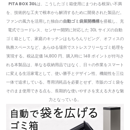
PITA BOX 30L
は、こうしたゴミ箱使用にまつわる根深い不満
を、技術的な工夫で根本から解消するために開発された製品だ。
ファンの風力を活用した独自の
自動ゴミ袋展開機構
を搭載し、充
電式でコードレス、センサー開閉に対応した 30L サイズの自動
ゴミ箱として、家庭のキッチンはもちろんリビング、オフィスの
執務スペースなど、あらゆる場所でストレスフリーなゴミ処理を
実現する。税込定価 14,800 円、購入時に 148 ポイントが付与さ
れる本製品は、単なる収納用品ではなく、日々の作業をスマート
に変える生活家電として、使い勝手とデザイン性、機能性を三位
一体で追求している。専用消耗品を必要とせず、市販のゴミ袋を
そのまま使用できる点も、長期的な使いやすさを支える大きな魅
力となっている。