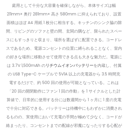
庭用として十分な大容量を確保しながら、本体サイズは幅
211mm× 奥行 281mm× 高さ 580mm に抑えられており、設置
面積はほぼ A4 用紙 1 枚分に相当する。キッチンのシンク脇の隙
間、リビングのソファと壁の間、玄関の隅など、限られたスペー
スにもすっきりと収まり、場所を選ばずに配置できる。コードレ
スであるため、電源コンセントの位置に縛られることなく、室内
の好きな場所に移動させて使用できる点も大きな魅力だ。電源に
は 3.7V 1,500mAh の
リチウムイオンバッテリー
を内蔵し、付属
の USB Type-C ケーブルで 5V1A 以上の充電器から 3.5 時間充
電するだけで、約 500 回の使用が可能となっている。これは
「20 回の開閉動作にファン 1 回の作動」を 1 サイクルとした計
算値で、日常的に使用する分には数週間から 1 ヶ月に 1 度の充電
で十分に対応できる。バッテリーは待機中にもわずかに消費され
るものの、実使用において充電の手間が極めて少なく、コードが
絡まったり、コンセントまでの配線が邪魔になったりする心配が