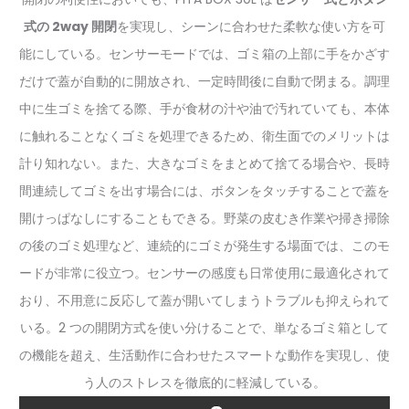
式の 2way 開閉
を実現し、シーンに合わせた柔軟な使い方を可
能にしている。センサーモードでは、ゴミ箱の上部に手をかざす
だけで蓋が自動的に開放され、一定時間後に自動で閉まる。調理
中に生ゴミを捨てる際、手が食材の汁や油で汚れていても、本体
に触れることなくゴミを処理できるため、衛生面でのメリットは
計り知れない。また、大きなゴミをまとめて捨てる場合や、長時
間連続してゴミを出す場合には、ボタンをタッチすることで蓋を
開けっぱなしにすることもできる。野菜の皮むき作業や掃き掃除
の後のゴミ処理など、連続的にゴミが発生する場面では、このモ
ードが非常に役立つ。センサーの感度も日常使用に最適化されて
おり、不用意に反応して蓋が開いてしまうトラブルも抑えられて
いる。2 つの開閉方式を使い分けることで、単なるゴミ箱として
の機能を超え、生活動作に合わせたスマートな動作を実現し、使
う人のストレスを徹底的に軽減している。