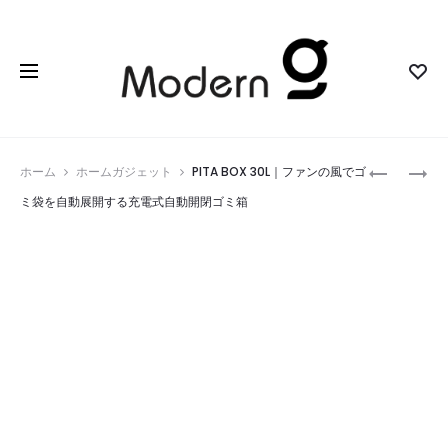
Prod
ARTISAN
HOVERAI
ホーム
ホームガジェット
PITA BOX 30L｜ファンの風でゴ
DRAGO
X1
navig
ミ袋を自動展開する充電式自動開閉ゴミ箱
｜
SMART
時
｜
間
99G
を
AI
か
飛
け
行
て
カ
紡
メ
ぐ
ラ
手
が