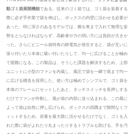
動ゴミ袋展開機能
である。従来のゴミ箱では、ゴミ袋を装着する
際に必ず手作業で袋を伸ばし、ボックスの内壁に沿わせる必要が
あった。特に深さのあるモデルでは、腕を奥まで入れて無理な姿
勢をとらなければならず、高齢者や力の弱い方には負担が大きか
った。さらにビニール袋特有の静電気が発生すると、袋が互いに
張り付いたり本体に吸い付いたりして、均一に広げることが極め
て困難になる。この製品は、そうした課題を解決するため、上部
ユニットに小型のファンを内蔵し、風圧で袋を一瞬で底まで均一
に広げる構造を採用した。使い方は極めてシンプルで、ゴミ袋を
本体のフレームにセットしたあと、タッチスイッチを長押しする
だけでファンが作動し、風が袋の内部に送り込まれる。この風に
よって袋は自然に押し広げられ、ボックスの四隅まで隙間なくフ
ィットするため、容量を最大限に活かせるだけでなく、ゴミを入
れた際に袋がよれたり丸まったりするトラブルも防げる。手を汚