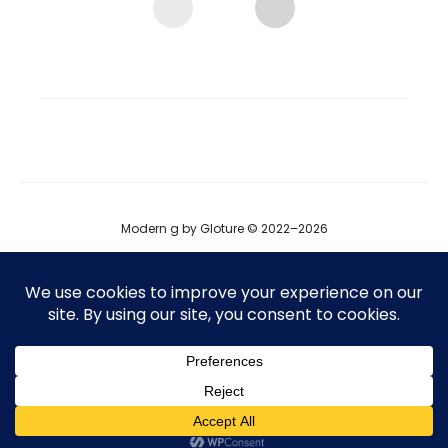
Modern g by Gloture © 2022–2026
ブログ
運営会社
プロダクト掲載
T
F
I
w
a
n
i
c
s