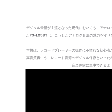
デジタル音響が主流となった現代においても、アナロ
た
PS-LX5BT
は、こうしたアナログ音源の魅力を守り
本機は、レコードプレーヤーの操作に不慣れな初心者
高音質再生や、レコード音源のデジタル保存といった
音楽体験に集中できるよ