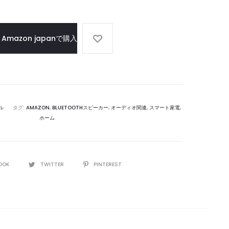
HDMI
レ
シ
Amazon japanで購入
ー
バ
ー
ル
タグ:
AMAZON
,
BLUETOOTHスピーカー
,
オーディオ関連
,
スマート家電
,
ホーム
OOK
TWITTER
PINTEREST