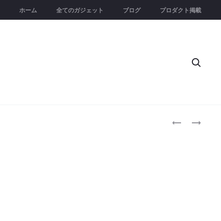
ホーム
全てのガジェット
ブログ
プロダクト掲載
Searc
Produc
MISTONE600
PIKLINK
｜
｜
naviga
暖
4K
か
ワ
く
イ
清
ヤ
潔
レ
な
ス
蒸
で