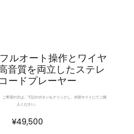
気
制
で
約
暮
を
ら
解
し
き
を
放
潤
つ
BT｜フルオート操作とワイヤ
す
USB-
高音質を両立したステレ
最
C
適
ト
コードプレーヤー
解
ラ
ン
ス
。ご希望の方は、下記のボタンをクリックし、外部サイトにてご購
ミ
入ください。
ッ
タ
¥
49,500
ー
&