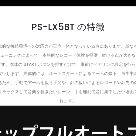
PS-LX5BT の特徴
して現代的な接続環境への対応力が三位一体となっている点にあります。単
ューニングによって、本格的なレコード体験を提供し続ける点が大きな
す。本体の START ボタンを押すだけで、事前にペアリング設定を行った 
実行します。具体的には、オートスタートによるアームの降下、再生中
るため、手動でアームを扱う手間や、針の扱いによるレコードや針先の
リラックスして音楽を聴きたいシーン、手を離れて音に集中したい場面
れます。