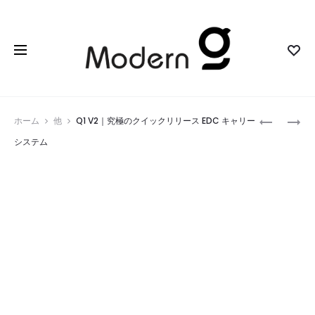
Prod
TKBIRD
ZENIFE
ホーム
他
Q1 V2｜究極のクイックリリース EDC キャリー
｜
｜
navig
システム
HD
エ
ナ
ッ
イ
ジ
ト
の
ビ
頂
ジ
点
ョ
を
ン
極
付
め
き
る