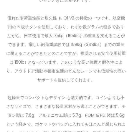
いたいときに大変便利です。
優れた耐荷重性能と耐久性
も Q1 V2 の特徴の一つです。航空機
用の 5 級チタンを使用しており、わずか数グラムの軽さであり
ながら、日常使用で最大 75kg（165lbs）の重量を支えることが
できます。厳しい耐荷重試験では 158kg（348lbs）までの重量
に耐えることができたとのことですが、推奨される安全使用荷重
は 150lbs となっています。このような高い強度と耐久性によ
り、アウトドア活動や都市生活のどんなシーンでも信頼性の高い
サポートを提供してくれます。
超軽量でコンパクトなデザイン
も魅力的です。コインよりも小
さなサイズで、さまざまな軽量素材から選ぶことができます。チ
タン製は 7.6g、アルミニウム製は 5.7g、POM & PEI 製は 5.6g
という軽さで、ポケットやバッグに入れてもほとんど感じられま