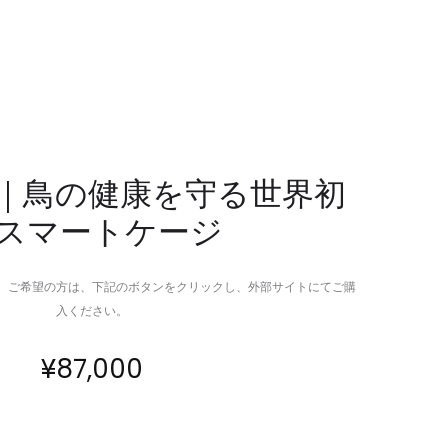
ラ
の
ン
11-
ス
IN-
ミ
1
ッ
多
タ
機
ー
能
rddy｜鳥の健康を守る世界初
＆
タ
スマートケージ
HDMI
ク
レ
テ
シ
ィ
。ご希望の方は、下記のボタンをクリックし、外部サイトにてご購
ー
カ
入ください。
バ
ル
ー
ペ
¥
87,000
ン