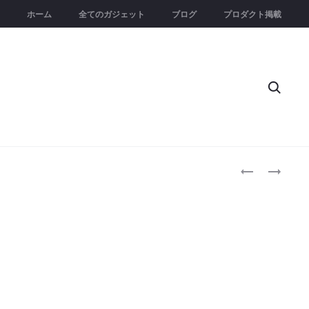
ホーム
全てのガジェット
ブログ
プロダクト掲載
Searc
Produc
4URPC
IO
｜
｜
naviga
4K
日
ワ
常
イ
生
ヤ
活
レ
の
ス
た
ト
め