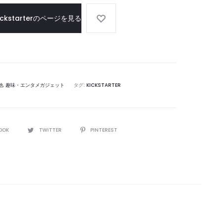
ickstarterのページを見る
他
,
趣味・エンタメガジェット
タグ:
KICKSTARTER
OOK
TWITTER
PINTEREST