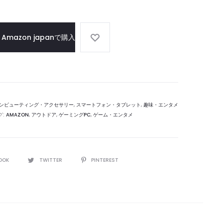
適
ゲ
化
ー
さ
ム
Amazon japanで購入
れ
機
た
ロ
ボ
ッ
ンピューティング・アクセサリー
,
スマートフォン・タブレット
,
趣味・エンタメ
ト
グ:
AMAZON
,
アウトドア
,
ゲーミングPC
,
ゲーム・エンタメ
掃
除
機
OOK
TWITTER
PINTEREST