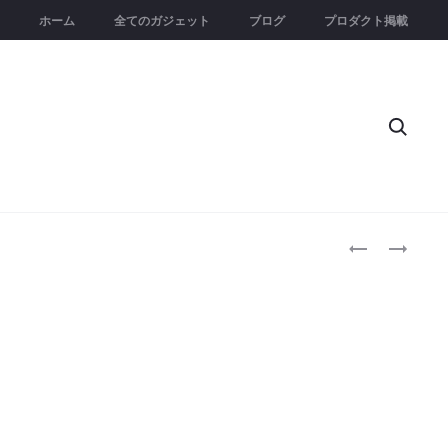
ホーム
全てのガジェット
ブログ
プロダクト掲載
Searc
Produc
DEEBOT
ROG
X11
XBOX
naviga
OMNICYCLO
ALLY
｜
｜
ダ
手
ス
の
ト
ひ
バ
ら
ッ
で