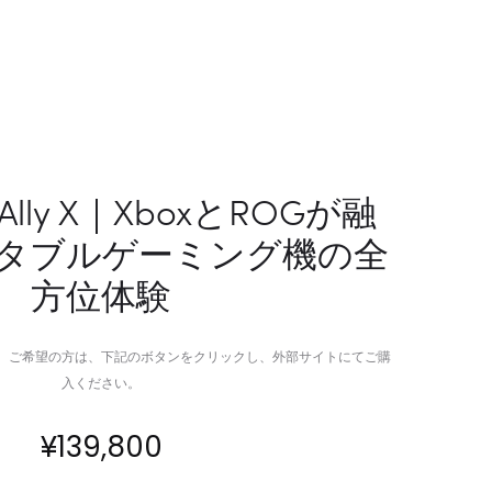
グ
高
不
性
要・
能
19,500PA
ゲ
最
ー
高
ミ
峰
ン
 Ally X｜XboxとROGが融
吸
グ
タブルゲーミング機の全
引
を
力
実
方位体験
で
現
日
す
本
る
。ご希望の方は、下記のボタンをクリックし、外部サイトにてご購
の
ポ
入ください。
家
ー
屋
タ
¥
139,800
に
ブ
最
ル