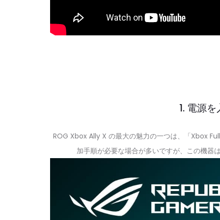
1. 電
ROG Xbox Ally X の最大の魅力の一つは、「Xbo
加手順が必要な場合が多いですが、この機器は