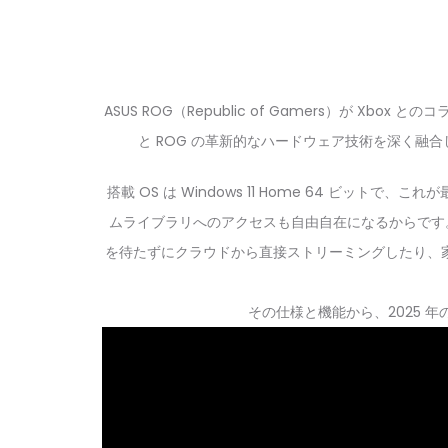
ASUS ROG（Republic of Gamers）が Xb
と ROG の革新的なハードウェア技術を深く融
搭載 OS は Windows 11 Home 64 ビットで、
ムライブラリへのアクセスも自由自在になるからです。さらに
を待たずにクラウドから直接ストリーミングしたり、家
その仕様と機能から、2025