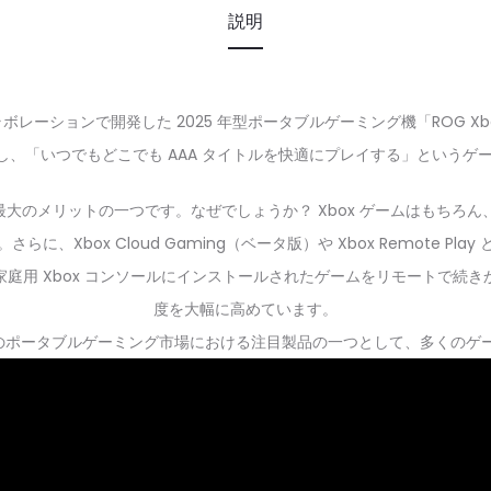
説明
ox とのコラボレーションで開発した 2025 年型ポータブルゲーミング機「ROG X
合し、「いつでもどこでも AAA タイトルを快適にプレイする」という
これが最大のメリットの一つです。なぜでしょうか？ Xbox ゲームはもちろん、Stea
、Xbox Cloud Gaming（ベータ版）や Xbox Remote P
庭用 Xbox コンソールにインストールされたゲームをリモートで続
度を大幅に高めています。
 年のポータブルゲーミング市場における注目製品の一つとして、多くのゲ