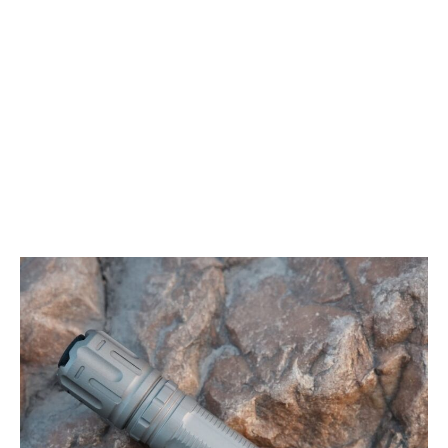
ー
マ
ス
ー
ア
ト
ル
な
ミ
ツ
ニ
ー
ウ
ル
ム
ボ
デ
ィ
の
高
性
能
キ
ー
ボ