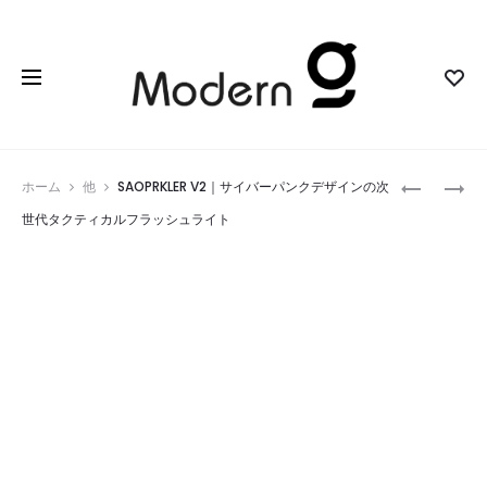
Prod
DAREU
RULAPEN
ホーム
他
SAOPRKLER V2｜サイバーパンクデザインの次
A70
ペ
navig
世代タクティカルフラッシュライト
MAESTRO
ン
｜
と
洗
定
練
規
さ
が
れ
融
た
合
ワ
し
ン
た
ピ
ス